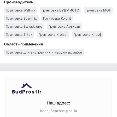
Производитель
Грунтовка Wallmix
Грунтовка БУДМИСТО
Грунтовка MGF
Грунтовка Scanmix
Грунтовка Kolorit
Грунтовка Swisskrono
Грунтовка Артисан
Грунтовка Siltek
Грунтовка Kreisel
Грунтовка Кнауф
Грунтовка Front
Грунтовка Эльф
Грунтовка Polimin
Область применения
Грунтовка Eskaro
Грунтовка Ceresit
Грунтовка Bergauf
Грунтовка для внутренних и наружных работ
Грунтовка AURA
Грунтовка Anserglob
Наш адрес:
Киев, Берковецкая 10