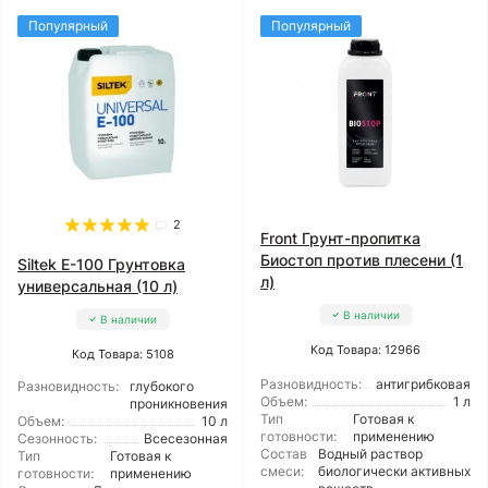
Популярный
Популярный
2
Front Грунт-пропитка
Биостоп против плесени (1
Siltek E-100 Грунтовка
л)
универсальная (10 л)
В наличии
В наличии
Код Товара: 12966
Код Товара: 5108
Разновидность:
антигрибковая
Разновидность:
глубокого
Объем:
1 л
проникновения
Тип
Готовая к
Объем:
10 л
готовности:
применению
Сезонность:
Всесезонная
Состав
Водный раствор
Тип
Готовая к
смеси:
биологически активных
готовности:
применению