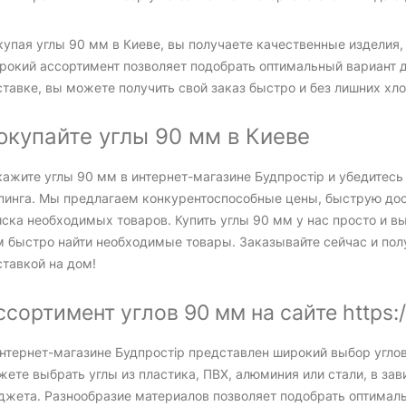
купая углы 90 мм в Киеве, вы получаете качественные изделия
рокий ассортимент позволяет подобрать оптимальный вариант 
тавке, вы можете получить свой заказ быстро и без лишних хло
окупайте углы 90 мм в Киеве
кажите углы 90 мм в интернет-магазине Будпростір и убедитесь
пинга. Мы предлагаем конкурентоспособные цены, быструю дос
иска необходимых товаров. Купить углы 90 мм у нас просто и в
м быстро найти необходимые товары. Заказывайте сейчас и пол
ставкой на дом!
ссортимент углов 90 мм на сайте https:/
интернет-магазине Будпростір представлен широкий выбор угло
ете выбрать углы из пластика, ПВХ, алюминия или стали, в зав
джета. Разнообразие материалов позволяет подобрать оптималь