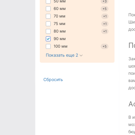
50 мм
+3
60 мм
+5
По
70 мм
+1
Ши
75 мм
+1
дос
80 мм
+1
90 мм
П
100 мм
+5
Показать еще 2
За
шо
по
Сбросить
ва
до
А
В 
мож
бю