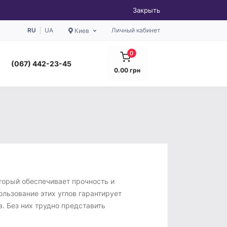
Закрыть
RU
UA
Личный кабинет
Киев
0
(067) 442-23-45
0.00 грн
торый обеспечивает прочность и
льзование этих углов гарантирует
а. Без них трудно представить