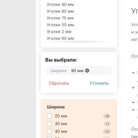
Уголки 40 мм
У
Уголки 80 мм
Уголки 75 мм
Уг
Уголки 50 мм
Уголки 2 мм
и 
Уголки 60 мм
из
Алюминиевые уголки
Уголки 20 мм
Ос
Белые уголки
Вы выбрали:
Уголки 100 мм
Ширина:
90 мм
уголки пластиковые
Уголки TIGOR
Сбросить
Уточнить
Уголки THERMOMASTER
Уголки Anserglob
Ширина
20 мм
+8
30 мм
+1
Ос
40 мм
+2
лин