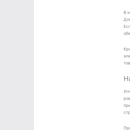
В 
Дл
Ес
об
Кр
эле
то
Н
Уг
ро
пр
стр
Пр