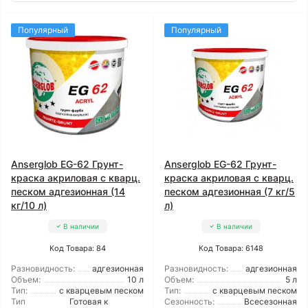
Популярный
Популярный
Anserglob EG-62 Грунт-
Anserglob EG-62 Грунт-
краска акриловая с кварц.
краска акриловая с кварц.
песком адгезионная (14
песком адгезионная (7 кг/5
кг/10 л)
л)
В наличии
В наличии
Код Товара: 84
Код Товара: 6148
Разновидность:
адгезионная
Разновидность:
адгезионная
Объем:
10 л
Объем:
5 л
Тип:
с кварцевым песком
Тип:
с кварцевым песком
Тип
Готовая к
Сезонность:
Всесезонная