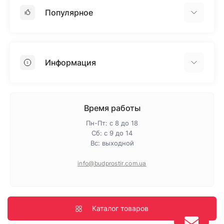
Популярное
Гипсокартон
OSB
Информация
Пенопласт
Пенополистирол
Доставка
Минеральная вата
Оплата
Время работы
Клей для плитки
Контакты
Пн-Пт: с 8 до 18
Гарантия и возврат
Сб: с 9 до 14
Вс: выходной
Про магазин
Политика конфиденциальности
info@budprostir.com.ua
Блог
Карта сайта
Производители
Каталог товаров