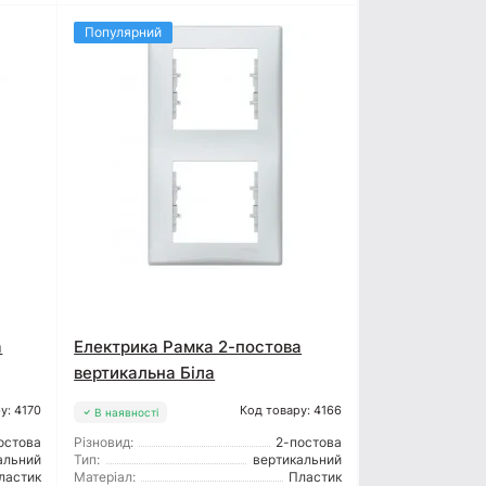
Популярний
а
Електрика Рамка 2-постова
вертикальна Біла
у: 4170
Код товару: 4166
В наявності
остова
Різновид:
2-постова
альний
Тип:
вертикальний
ластик
Матеріал:
Пластик