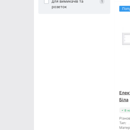
для вимикачів та
1
розеток
Поп
Елек
Біла
В н
Різнов
Тип:
Матер