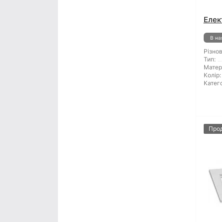
Елек
В на
Різнов
Тип:
Матер
Колір:
Катего
Про