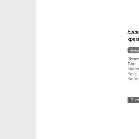
Елек
крем
Немає
Різнов
Тип:
Матер
Колір:
Катего
Про