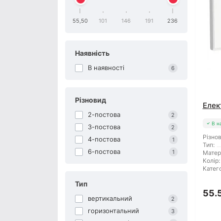
55,50
101
146
191
236
Наявність
В наявності
6
Різновид
Елек
2-постова
2
В н
3-постова
2
Різнов
4-постова
1
Тип:
6-постова
1
Матер
Колір:
Катего
Тип
55.
вертикальний
2
горизонтальний
3