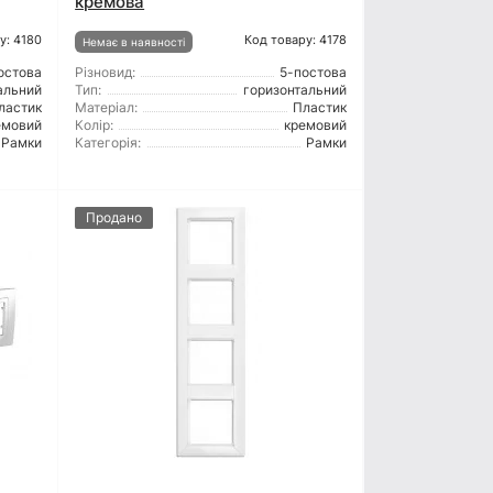
кремова
у: 4180
Код товару: 4178
Немає в наявності
остова
Різновид:
5-постова
альний
Тип:
горизонтальний
ластик
Матеріал:
Пластик
емовий
Колір:
кремовий
Рамки
Категорія:
Рамки
Продано