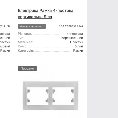
а
Електрика Рамка 4-постова
вертикальна Біла
у: 4176
Код товару: 4174
Немає в наявності
остова
Різновид:
4-постова
альний
Тип:
вертикальний
ластик
Матеріал:
Пластик
емовий
Колір:
білий
Рамки
Категорія:
Рамки
Продано