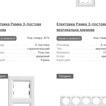
трика Рамка 3-постова
Електрика Рамка 3-постов
ова
вертикальна кремова
Код товару: 4172
Код товар
 в наявності
Немає в наявності
ид:
3-постова
Різновид:
3-п
горизонтальний
Тип:
вертик
іал:
Пластик
Матеріал:
П
кремовий
Колір:
кр
рія:
Рамки
Категорія:
дано
Продано