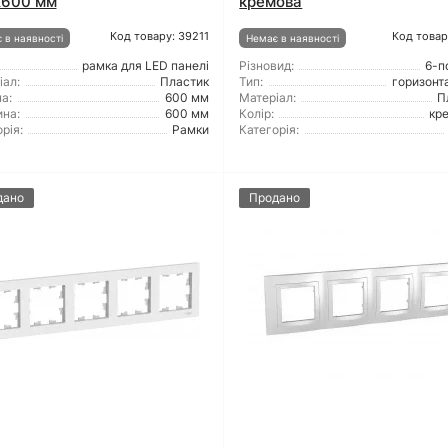
x600 мм
кремова
Код товару: 39211
Код товар
 в наявності
Немає в наявності
рамка для LED панелі
Різновид:
6-п
іал:
Пластик
Тип:
горизонт
а:
600 мм
Матеріал:
П
на:
600 мм
Колір:
кр
рія:
Рамки
Категорія:
дано
Продано