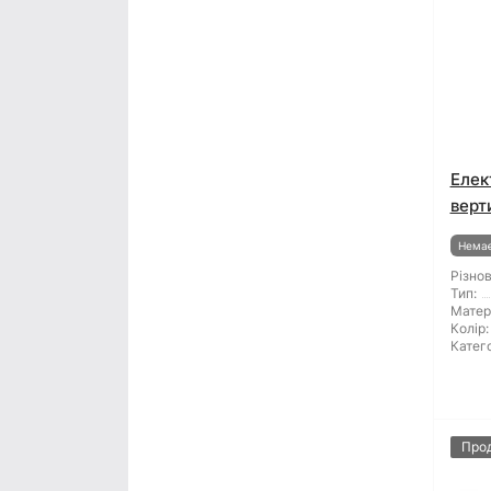
Елек
верт
Немає
Різнов
Тип:
Матер
Колір:
Катего
Про