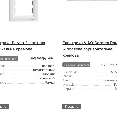
трика Рамка 2-постова
Електрика VIKO Carmen Ра
икальна кремова
5-постова горизонтальна
кремова
Код товару: 4167
 в наявності
Код товару
Немає в наявності
ид:
2-постова
вертикальний
Різновид:
5-п
іал:
Пластик
Серія:
кремовий
Тип:
горизонт
рія:
Рамки
Матеріал:
П
Ширина:
8
дано
Продано