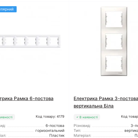
улярний
трика Рамка 6-постова
Електрика Рамка 3-постов
вертикальна Біла
Код товару: 4179
Код товар
аявності
В наявності
ид:
6-постова
Різновид:
3-п
горизонтальний
Тип:
вертик
іал:
Пластик
Матеріал:
П