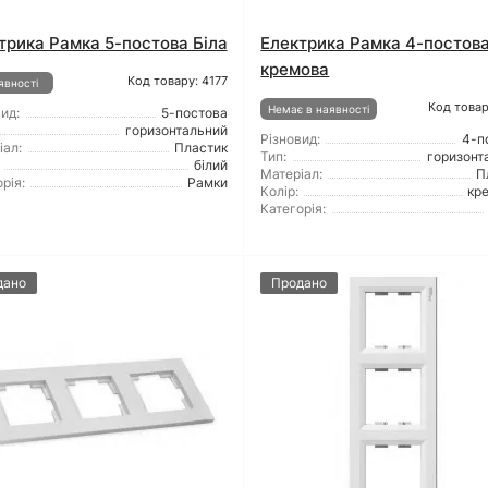
трика Рамка 5-постова Біла
Електрика Рамка 4-постов
кремова
Код товару: 4177
явності
Код товар
Немає в наявності
ид:
5-постова
горизонтальний
Різновид:
4-п
іал:
Пластик
Тип:
горизонт
білий
Матеріал:
П
рія:
Рамки
Колір:
кр
Категорія:
дано
Продано