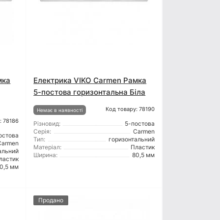
мка
Електрика VIKO Carmen Рамка
5-постова горизонтальна Біла
Код товару: 78190
Немає в наявності
: 78186
Різновид:
5-постова
Серія:
Carmen
остова
Тип:
горизонтальний
Carmen
Матеріал:
Пластик
альний
Ширина:
80,5 мм
ластик
0,5 мм
Продано