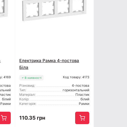
а
Електрика Рамка 4-постова
Біла
у: 4169
Код товару: 4173
В наявності
остова
Різновид:
4-постова
альний
Тип:
горизонтальний
ластик
Матеріал:
Пластик
білий
Колір:
білий
Рамки
Категорія:
Рамки
110.35 грн