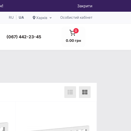
н!
Закрити
RU
UA
Особистий кабінет
Харків
0
(067) 442-23-45
0.00 грн