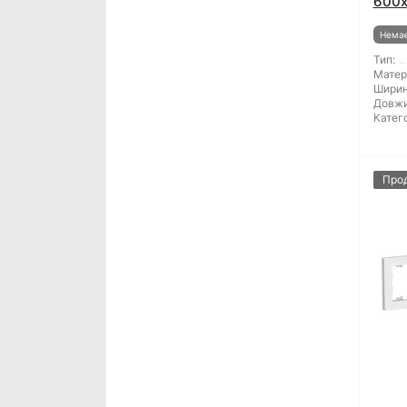
600
Немає
Тип:
Матер
Ширин
Довжи
Катего
Про