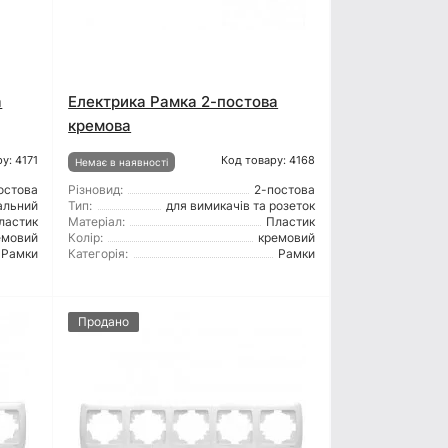
а
Електрика Рамка 2-постова
кремова
у: 4171
Код товару: 4168
Немає в наявності
остова
Різновид:
2-постова
альний
Тип:
для вимикачів та розеток
ластик
Матеріал:
Пластик
емовий
Колір:
кремовий
Рамки
Категорія:
Рамки
Продано