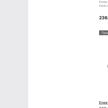
Колір:
Катего
236
Про
Елек