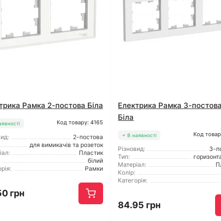
трика Рамка 2-постова Біла
Електрика Рамка 3-постов
Біла
Код товару: 4165
аявності
Код товар
В наявності
ид:
2-постова
для вимикачів та розеток
Різновид:
3-п
іал:
Пластик
Тип:
горизонт
білий
Матеріал:
П
рія:
Рамки
Колір:
Категорія:
50 грн
84.95 грн