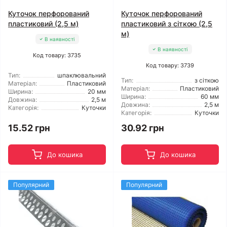
Куточок перфорований
Куточок перфорований
пластиковий (2,5 м)
пластиковий з сіткою (2,5
м)
В наявності
В наявності
Код товару: 3735
Код товару: 3739
Тип:
шпаклювальний
Тип:
з сіткою
Матеріал:
Пластиковий
Матеріал:
Пластиковий
Ширина:
20 мм
Ширина:
60 мм
Довжина:
2,5 м
Довжина:
2,5 м
Категорія:
Куточки
Категорія:
Куточки
15.52 грн
30.92 грн
До кошика
До кошика
Популярний
Популярний