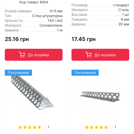
Код товару: 8454
Різновид:
стандарт
Матеріал:
Сталь
Розмір комірки:
5x5 мм
Фасовка:
1 шт
Тип:
Сітка штукатурна
Товщина:
6 мм
Щільність:
145 г/м2
Ширина:
20 мм
Матеріал:
Скловолокно
Ширина:
1 м
25.16 грн
17.45 грн
До кошика
До кошика
Популярний
Популярний
1
1