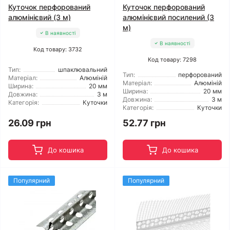
Куточок перфорований
Куточок перфорований
алюмінієвий (3 м)
алюмінієвий посилений (3
м)
В наявності
В наявності
Код товару: 3732
Код товару: 7298
Тип:
шпаклювальний
Тип:
перфорований
Матеріал:
Алюміній
Матеріал:
Алюміній
Ширина:
20 мм
Ширина:
20 мм
Довжина:
3 м
Довжина:
3 м
Категорія:
Куточки
Категорія:
Куточки
26.09 грн
52.77 грн
До кошика
До кошика
Популярний
Популярний