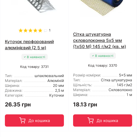
1
Сітка штукатурна
скловолоконна 5x5 мм
Куточок перфорований
(1x50 М) 145 г/м2 (кв. м)
алюмінієвий (2,5 м)
В наявності
В наявності
Код товару: 3370
Код товару: 3731
Розмір комірки:
5x5 мм
Тип:
шпаклювальний
Тип:
Сітка штукатурна
Матеріал:
Алюміній
Щільність:
145 г/м2
Ширина:
20 мм
Матеріал:
Скловолокно
Довжина:
2,5 м
Ширина:
1 м
Категорія:
Куточки
26.35 грн
18.13 грн
До кошика
До кошика