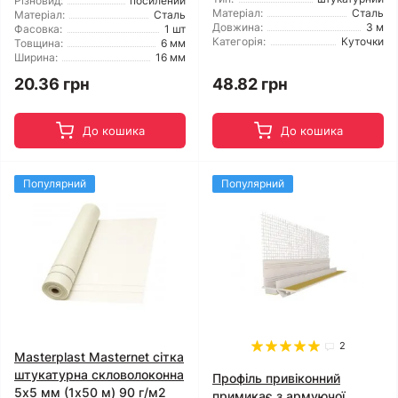
Різновид:
посилений
Матеріал:
Сталь
Матеріал:
Сталь
Довжина:
3 м
Фасовка:
1 шт
Категорія:
Куточки
Товщина:
6 мм
Ширина:
16 мм
20.36 грн
48.82 грн
До кошика
До кошика
Популярний
Популярний
2
Masterplast Masternet сітка
штукатурна скловолоконна
Профіль привіконний
5x5 мм (1x50 м) 90 г/м2
примикає з армуючої