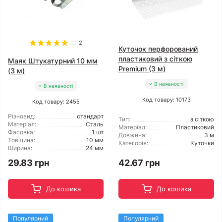
2
Куточок перфорований
пластиковий з сіткою
Маяк Штукатурний 10 мм
Premium (3 м)
(3 м)
В наявності
В наявності
Код товару: 10173
Код товару: 2455
Різновид:
стандарт
Тип:
з сіткою
Матеріал:
Сталь
Матеріал:
Пластиковий
Фасовка:
1 шт
Довжина:
3 м
Товщина:
10 мм
Категорія:
Куточки
Ширина:
24 мм
29.83 грн
42.67 грн
До кошика
До кошика
Популярний
Популярний