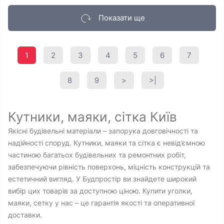
Показати ще
1
2
3
4
5
6
7
8
9
>
>|
Кутники, маяки, сітка Київ
Якісні будівельні матеріали – запорука довговічності та
надійності споруд. Кутники, маяки та сітка є невід’ємною
частиною багатьох будівельних та ремонтних робіт,
забезпечуючи рівність поверхонь, міцність конструкцій та
естетичний вигляд. У Будпростір ви знайдете широкий
вибір цих товарів за доступною ціною. Купити уголки,
маяки, сетку у нас – це гарантія якості та оперативної
доставки.