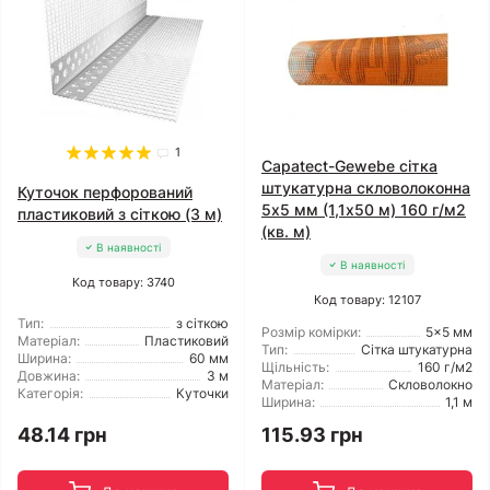
1
Capatect-Gewebe сітка
штукатурна скловолоконна
Куточок перфорований
5x5 мм (1,1x50 м) 160 г/м2
пластиковий з сіткою (3 м)
(кв. м)
В наявності
В наявності
Код товару: 3740
Код товару: 12107
Тип:
з сіткою
Розмір комірки:
5x5 мм
Матеріал:
Пластиковий
Тип:
Сітка штукатурна
Ширина:
60 мм
Щільність:
160 г/м2
Довжина:
3 м
Матеріал:
Скловолокно
Категорія:
Куточки
Ширина:
1,1 м
48.14 грн
115.93 грн