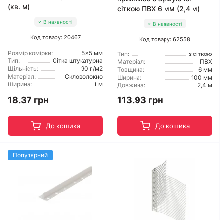
(кв. м)
сіткою ПВХ 6 мм (2,4 м)
В наявності
В наявності
Код товару: 20467
Код товару: 62558
Розмір комірки:
5x5 мм
Тип:
з сіткою
Тип:
Сітка штукатурна
Матеріал:
ПВХ
Щільність:
90 г/м2
Товщина:
6 мм
Матеріал:
Скловолокно
Ширина:
100 мм
Ширина:
1 м
Довжина:
2,4 м
18.37 грн
113.93 грн
До кошика
До кошика
Популярний