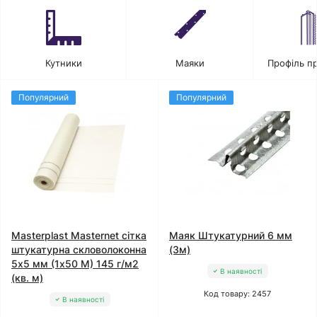
Кутники
Маяки
Профіль п
Популярний
Популярний
Masterplast Masternet сітка
Маяк Штукатурний 6 мм
штукатурна скловолоконна
(3м)
5x5 мм (1x50 М) 145 г/м2
В наявності
(кв. м)
Код товару: 2457
В наявності