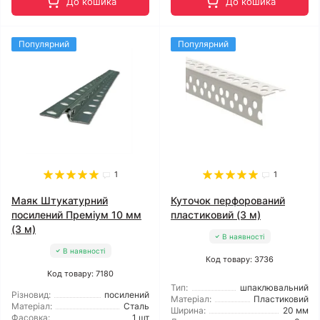
До кошика
До кошика
Популярний
Популярний
1
1
Маяк Штукатурний
Куточок перфорований
посилений Преміум 10 мм
пластиковий (3 м)
(3 м)
В наявності
В наявності
Код товару: 3736
Код товару: 7180
Тип:
шпаклювальний
Різновид:
посилений
Матеріал:
Пластиковий
Матеріал:
Сталь
Ширина:
20 мм
Фасовка:
1 шт