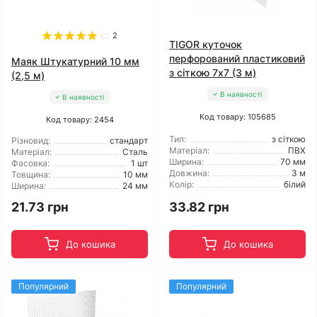
2
TIGOR куточок
перфорований пластиковий
Маяк Штукатурний 10 мм
з сіткою 7x7 (3 м)
(2,5 м)
В наявності
В наявності
Код товару: 105685
Код товару: 2454
Тип:
з сіткою
Різновид:
стандарт
Матеріал:
ПВХ
Матеріал:
Сталь
Ширина:
70 мм
Фасовка:
1 шт
Довжина:
3 м
Товщина:
10 мм
Колір:
білий
Ширина:
24 мм
21.73 грн
33.82 грн
До кошика
До кошика
Популярний
Популярний