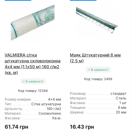
VALMIERA сітка
Маяк Штукатурний 6 мм
штукатурна скловолоконна
(2,5 м)
4x4 мм (1,1x50 м) 160 г/м2
В наявності
(кв. м)
Код товару: 2456
В наявності
Код товару: 12344
Різновид:
стандарт
Матеріал:
Сталь
Розмір комірки:
4x4 мм
Фасовка:
1 шт
Тип:
Сітка штукатурна
Товщина:
6 мм
Щільність:
160 г/м2
Ширина:
20 мм
Матеріал:
Скловолокно
Фасовка:
Кв.м.
61.74 грн
16.43 грн