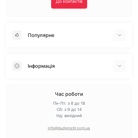
До контактів
Популярне
Гіпсокартон
OSB
Інформація
Пінопласт
Пінополістирол
Доставка
Мінеральна вата
Оплата
Час роботи
Клей для плитки
Контакти
Пн-Пт: з 8 до 18
Гарантія та повернення
Сб: з 9 до 14
Нд: вихідний
Про магазин
Політика конфіденційності
info@budprostir.com.ua
Блог