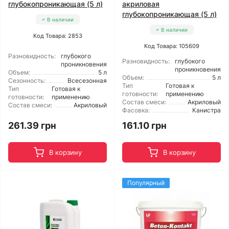
глубокопроникающая (5 л)
акриловая
глубокопроникающая (5 л)
В наличии
В наличии
Код Товара: 2853
Код Товара: 105609
Разновидность:
глубокого
Разновидность:
глубокого
проникновения
проникновения
Объем:
5 л
Объем:
5 л
Сезонность:
Всесезонная
Тип
Готовая к
Тип
Готовая к
готовности:
применению
готовности:
применению
Состав смеси:
Акриловый
Состав смеси:
Акриловый
Фасовка:
Канистра
261.39 грн
161.10 грн
В корзину
В корзину
Популярный