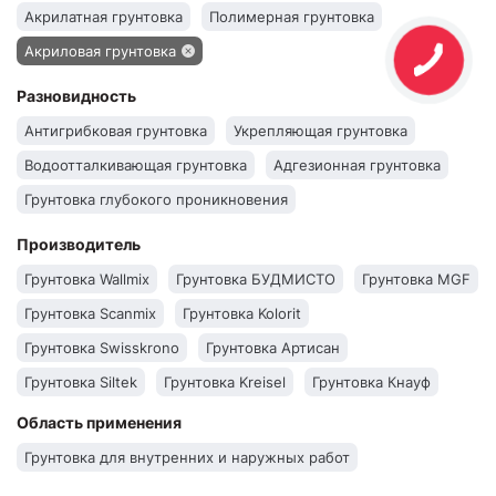
Акрилатная грунтовка
Полимерная грунтовка
Акриловая грунтовка
Разновидность
Антигрибковая грунтовка
Укрепляющая грунтовка
Водоотталкивающая грунтовка
Адгезионная грунтовка
Грунтовка глубокого проникновения
Производитель
Грунтовка Wallmix
Грунтовка БУДМИСТО
Грунтовка MGF
Грунтовка Scanmix
Грунтовка Kolorit
Грунтовка Swisskrono
Грунтовка Артисан
Грунтовка Siltek
Грунтовка Kreisel
Грунтовка Кнауф
Грунтовка Front
Грунтовка Эльф
Грунтовка Polimin
Область применения
Грунтовка Eskaro
Грунтовка Ceresit
Грунтовка Bergauf
Грунтовка для внутренних и наружных работ
Грунтовка AURA
Грунтовка Anserglob