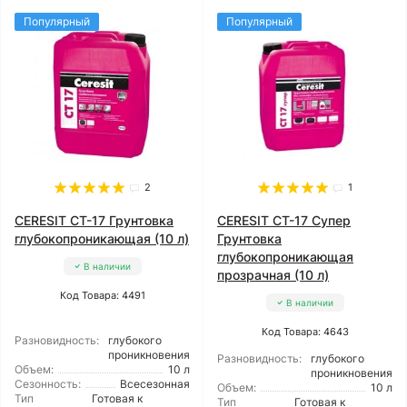
Популярный
Популярный
2
1
CERESIT CT-17 Грунтовка
CERESIT CT-17 Супер
глубокопроникающая (10 л)
Грунтовка
глубокопроникающая
В наличии
прозрачная (10 л)
Код Товара: 4491
В наличии
Код Товара: 4643
Разновидность:
глубокого
проникновения
Разновидность:
глубокого
Объем:
10 л
проникновения
Сезонность:
Всесезонная
Объем:
10 л
Тип
Готовая к
Тип
Готовая к