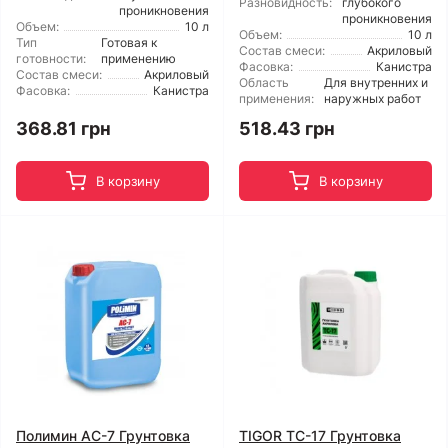
Разновидность:
глубокого
проникновения
проникновения
Объем:
10 л
Объем:
10 л
Тип
Готовая к
Состав смеси:
Акриловый
готовности:
применению
Фасовка:
Канистра
Состав смеси:
Акриловый
Область
Для внутренних и
Фасовка:
Канистра
применения:
наружных работ
368.81 грн
518.43 грн
В корзину
В корзину
Полимин АС-7 Грунтовка
TIGOR TC-17 Грунтовка