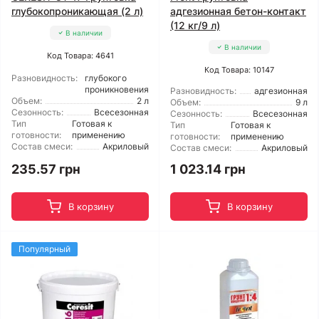
глубокопроникающая (2 л)
адгезионная бетон-контакт
(12 кг/9 л)
В наличии
В наличии
Код Товара: 4641
Код Товара: 10147
Разновидность:
глубокого
проникновения
Разновидность:
адгезионная
Объем:
2 л
Объем:
9 л
Сезонность:
Всесезонная
Сезонность:
Всесезонная
Тип
Готовая к
Тип
Готовая к
готовности:
применению
готовности:
применению
Состав смеси:
Акриловый
Состав смеси:
Акриловый
235.57 грн
1 023.14 грн
В корзину
В корзину
Популярный