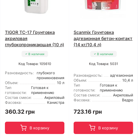
TIGOR TC-17 Грунтовка
Scanmix Грунтовка
акриловая
адгезионная бетон-контакт
глубокопроникающая (10 л)
(14 кг/10,4 л)
В наличии
В наличии
Код Товара: 105610
Код Товара: 5031
Разновидность:
глубокого
Разновидность:
адгезионная
проникновения
Объем:
10,4 л
Объем:
10 л
Тип
Готовая к
Тип
Готовая к
готовности:
применению
готовности:
применению
Состав смеси:
Акриловый
Состав смеси:
Акриловый
Фасовка:
Ведро
Фасовка:
Канистра
360.32 грн
723.16 грн
В корзину
В корзину