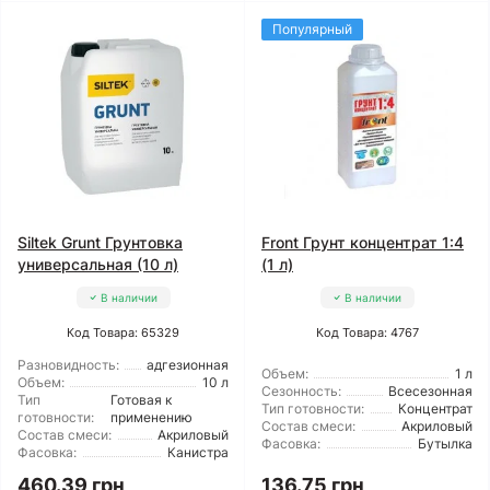
Популярный
Siltek Grunt Грунтовка
Front Грунт концентрат 1:4
универсальная (10 л)
(1 л)
В наличии
В наличии
Код Товара: 65329
Код Товара: 4767
Разновидность:
адгезионная
Объем:
1 л
Объем:
10 л
Сезонность:
Всесезонная
Тип
Готовая к
Тип готовности:
Концентрат
готовности:
применению
Состав смеси:
Акриловый
Состав смеси:
Акриловый
Фасовка:
Бутылка
Фасовка:
Канистра
460.39 грн
136.75 грн