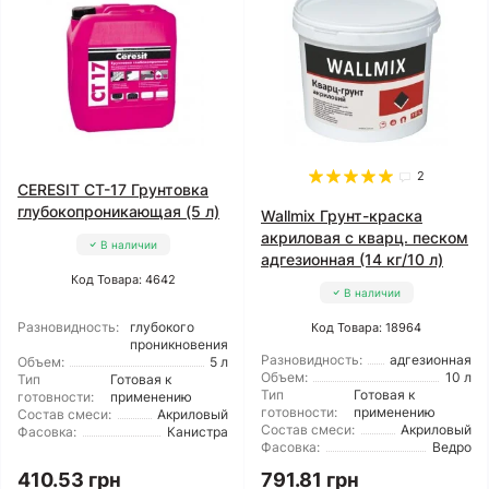
2
CERESIT CT-17 Грунтовка
глубокопроникающая (5 л)
Wallmix Грунт-краска
акриловая с кварц. песком
В наличии
адгезионная (14 кг/10 л)
Код Товара: 4642
В наличии
Разновидность:
глубокого
Код Товара: 18964
проникновения
Разновидность:
адгезионная
Объем:
5 л
Объем:
10 л
Тип
Готовая к
Тип
Готовая к
готовности:
применению
готовности:
применению
Состав смеси:
Акриловый
Состав смеси:
Акриловый
Фасовка:
Канистра
Фасовка:
Ведро
410.53 грн
791.81 грн