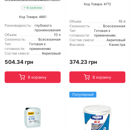
Код Товара: 4772
В наличии
Код Товара: 4861
Объем:
10 л
Разновидность:
глубокого
Сезонность:
Всесезонная
проникновения
Тип
Готовая к
Объем:
10 л
готовности:
применению
Сезонность:
Всесезонная
Состав смеси:
Акриловый
Тип
Готовая к
Фасовка:
Канистра
готовности:
применению
Состав смеси:
Акриловый
504.34 грн
374.23 грн
В корзину
В корзину
Популярный