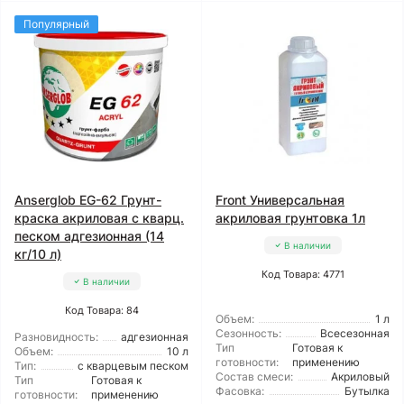
Популярный
Anserglob EG-62 Грунт-
Front Универсальная
краска акриловая с кварц.
акриловая грунтовка 1л
песком адгезионная (14
В наличии
кг/10 л)
Код Товара: 4771
В наличии
Код Товара: 84
Объем:
1 л
Сезонность:
Всесезонная
Разновидность:
адгезионная
Тип
Готовая к
Объем:
10 л
готовности:
применению
Тип:
с кварцевым песком
Состав смеси:
Акриловый
Тип
Готовая к
Фасовка:
Бутылка
готовности:
применению