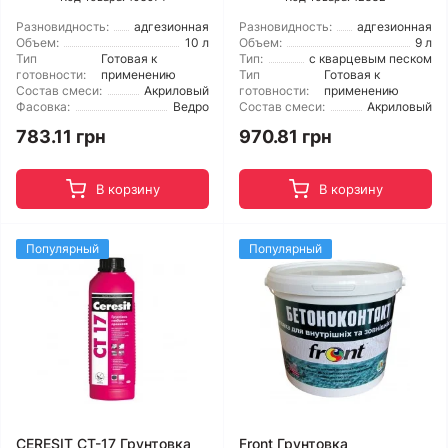
Разновидность:
адгезионная
Разновидность:
адгезионная
Объем:
10 л
Объем:
9 л
Тип
Готовая к
Тип:
с кварцевым песком
готовности:
применению
Тип
Готовая к
Состав смеси:
Акриловый
готовности:
применению
Фасовка:
Ведро
Состав смеси:
Акриловый
783.11 грн
970.81 грн
В корзину
В корзину
Популярный
Популярный
CERESIT CT-17 Грунтовка
Front Грунтовка