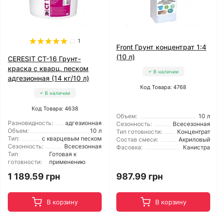
1
Front Грунт концентрат 1:4
(10 л)
CERESIT CT-16 Грунт-
краска с кварц. песком
В наличии
адгезионная (14 кг/10 л)
Код Товара: 4768
В наличии
Код Товара: 4638
Объем:
10 л
Разновидность:
адгезионная
Сезонность:
Всесезонная
Объем:
10 л
Тип готовности:
Концентрат
Тип:
с кварцевым песком
Состав смеси:
Акриловый
Сезонность:
Всесезонная
Фасовка:
Канистра
Тип
Готовая к
готовности:
применению
1 189.59 грн
987.99 грн
В корзину
В корзину