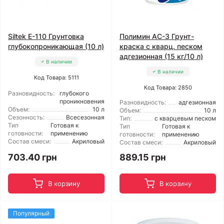
Siltek E-110 Грунтовка
Полимин АС-3 Грунт-
глубокопроникающая (10 л)
краска с кварц. песком
адгезионная (15 кг/10 л)
В наличии
В наличии
Код Товара: 5111
Код Товара: 2850
Разновидность:
глубокого
проникновения
Разновидность:
адгезионная
Объем:
10 л
Объем:
10 л
Сезонность:
Всесезонная
Тип:
с кварцевым песком
Тип
Готовая к
Тип
Готовая к
готовности:
применению
готовности:
применению
Состав смеси:
Акриловый
Состав смеси:
Акриловый
703.40 грн
889.15 грн
В корзину
В корзину
Популярный