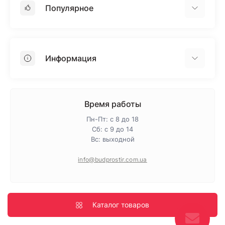
Популярное
Гипсокартон
OSB
Информация
Пенопласт
Пенополистирол
Доставка
Минеральная вата
Оплата
Время работы
Клей для плитки
Контакты
Пн-Пт: с 8 до 18
Гарантия и возврат
Сб: с 9 до 14
Вс: выходной
Про магазин
Политика конфиденциальности
info@budprostir.com.ua
Блог
Карта сайта
Производители
Каталог товаров