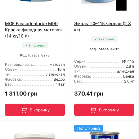
MGF Fassadenfarbe М90
Эмаль ПФ-115 черная (2,8
Краска фасадная матовая
кг)
(14 кг/10 л)
В наличии
В наличии
Код Товара: 4292
Код Товара: 8273
Серия:
ПФ-115
Разновидность:
матовая
Объем:
2,8 л
Объем:
10 л
Тип:
алкидная
Тип:
латексная
Фасовка:
Банка
Фасовка:
Ведро
Вес:
2,8 кг
Вес:
14 кг
1 311.00 грн
370.41 грн
В корзину
В корзину
Популярный