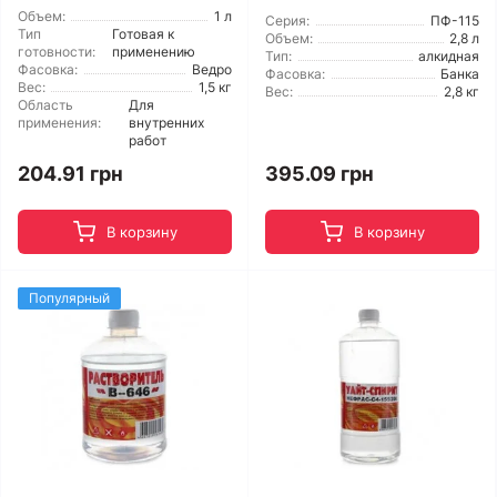
Объем:
1 л
Серия:
ПФ-115
Тип
Готовая к
Объем:
2,8 л
готовности:
применению
Тип:
алкидная
Фасовка:
Ведро
Фасовка:
Банка
Вес:
1,5 кг
Вес:
2,8 кг
Область
Для
применения:
внутренних
работ
204.91 грн
395.09 грн
В корзину
В корзину
Популярный