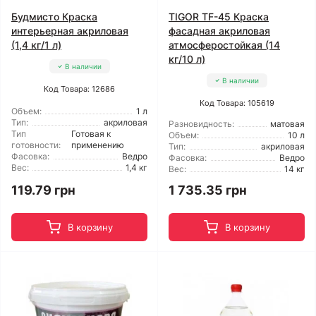
Будмисто Краска
TIGOR TF-45 Краска
интерьерная акриловая
фасадная акриловая
(1,4 кг/1 л)
атмосферостойкая (14
кг/10 л)
В наличии
В наличии
Код Товара: 12686
Код Товара: 105619
Объем:
1 л
Тип:
акриловая
Разновидность:
матовая
Тип
Готовая к
Объем:
10 л
готовности:
применению
Тип:
акриловая
Фасовка:
Ведро
Фасовка:
Ведро
Вес:
1,4 кг
Вес:
14 кг
119.79 грн
1 735.35 грн
В корзину
В корзину