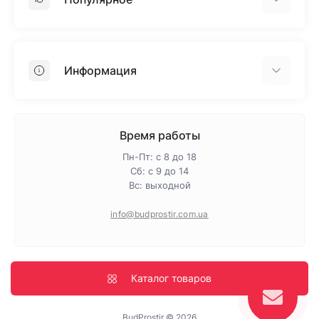
Гипсокартон
OSB
Информация
Пенопласт
Пенополистирол
Доставка
Минеральная вата
Оплата
Время работы
Клей для плитки
Контакты
Пн-Пт: с 8 до 18
Гарантия и возврат
Сб: с 9 до 14
Вс: выходной
Про магазин
Политика конфиденциальности
info@budprostir.com.ua
Блог
Карта сайта
Производители
Каталог товаров
BudProstir © 2026