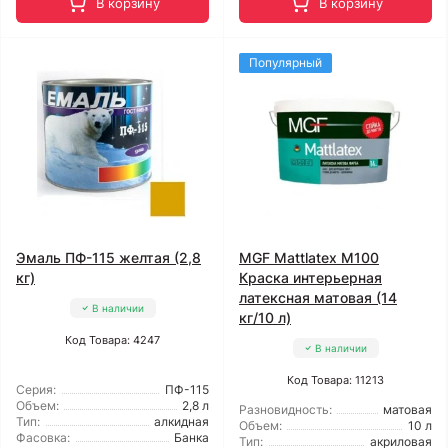
В корзину
В корзину
Популярный
Эмаль ПФ-115 желтая (2,8
MGF Mattlatex М100
кг)
Краска интерьерная
латексная матовая (14
В наличии
кг/10 л)
Код Товара: 4247
В наличии
Код Товара: 11213
Серия:
ПФ-115
Объем:
2,8 л
Разновидность:
матовая
Тип:
алкидная
Объем:
10 л
Фасовка:
Банка
Тип:
акриловая