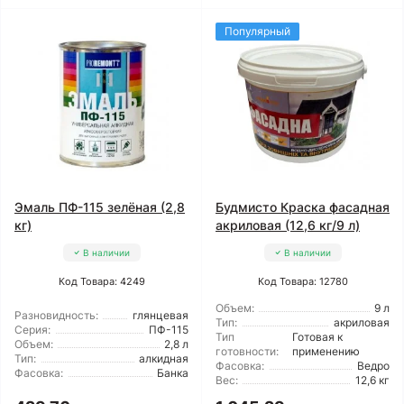
Популярный
Эмаль ПФ-115 зелёная (2,8
Будмисто Краска фасадная
кг)
акриловая (12,6 кг/9 л)
В наличии
В наличии
Код Товара: 4249
Код Товара: 12780
Объем:
9 л
Разновидность:
глянцевая
Тип:
акриловая
Серия:
ПФ-115
Тип
Готовая к
Объем:
2,8 л
готовности:
применению
Тип:
алкидная
Фасовка:
Ведро
Фасовка:
Банка
Вес:
12,6 кг