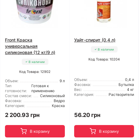
Front Краска
Уайт-спирит (0,4 л)
универсальная
В наличии
силиконовая (12 кг/9 л)
Код Товара: 10204
В наличии
Код Товара: 12902
Объем:
0,4 л
Объем:
9 л
Фасовка:
Бутылка
Тип
Готовая к
Вес:
4 кг
готовности:
применению
Категория:
Растворители
Состав смеси:
Силиконовый
Фасовка:
Ведро
Категория:
Краска
2 200.93 грн
56.20 грн
В корзину
В корзину