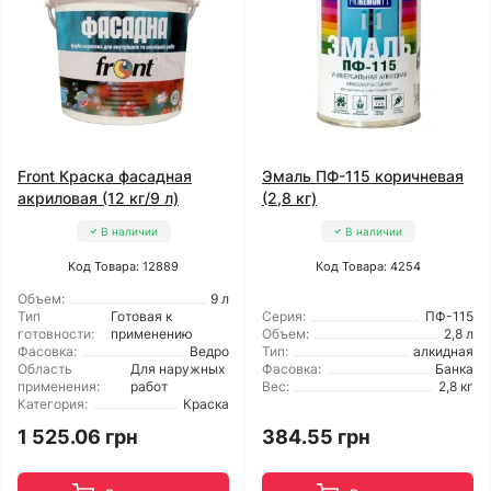
Front Краска фасадная
Эмаль ПФ-115 коричневая
акриловая (12 кг/9 л)
(2,8 кг)
В наличии
В наличии
Код Товара: 12889
Код Товара: 4254
Объем:
9 л
Тип
Готовая к
Серия:
ПФ-115
готовности:
применению
Объем:
2,8 л
Фасовка:
Ведро
Тип:
алкидная
Область
Для наружных
Фасовка:
Банка
применения:
работ
Вес:
2,8 кг
Категория:
Краска
1 525.06 грн
384.55 грн