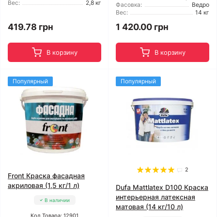
Вес:
2,8 кг
Фасовка:
Ведро
Вес:
14 кг
419.78 грн
1 420.00 грн
В корзину
В корзину
Популярный
Популярный
2
Front Краска фасадная
акриловая (1,5 кг/1 л)
Dufa Mattlatex D100 Краска
интерьерная латексная
В наличии
матовая (14 кг/10 л)
Код Товара: 12901