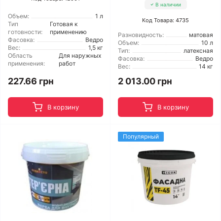
В наличии
Объем:
1 л
Код Товара: 4735
Тип
Готовая к
готовности:
применению
Разновидность:
матовая
Фасовка:
Ведро
Объем:
10 л
Вес:
1,5 кг
Тип:
латексная
Область
Для наружных
Фасовка:
Ведро
применения:
работ
Вес:
14 кг
227.66 грн
2 013.00 грн
В корзину
В корзину
Популярный