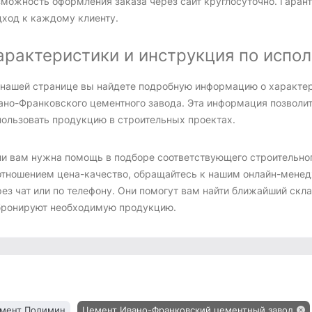
зможность оформления заказа через сайт круглосуточно. Гара
дход к каждому клиенту.
арактеристики и инструкция по испо
 нашей странице вы найдете подробную информацию о характер
ано-Франковского цементного завода. Эта информация позволит
пользовать продукцию в строительных проектах.
ли вам нужна помощь в подборе соответствующего строительно
отношением цена-качество, обращайтесь к нашим онлайн-менед
ез чат или по телефону. Они помогут вам найти ближайший скла
бронируют необходимую продукцию.
мент Полимин
Цемент Ивано-Франковский цементный завод