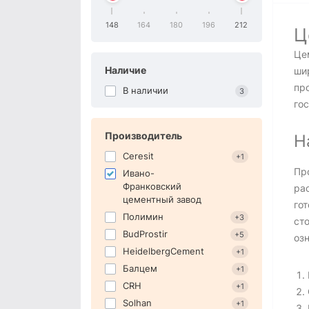
148
164
180
196
212
Ц
Це
Наличие
ши
пр
В наличии
3
го
Производитель
Н
Ceresit
+1
Пр
Ивано-
Франковский
ра
цементный завод
го
Полимин
+3
ст
BudProstir
+5
оз
HeidelbergCement
+1
Балцем
+1
CRH
+1
Solhan
+1