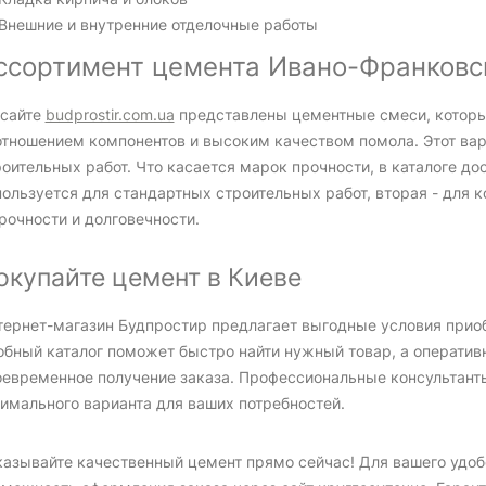
Внешние и внутренние отделочные работы
ссортимент цемента Ивано-Франковск
 сайте
budprostir.com.ua
представлены цементные смеси, котор
отношением компонентов и высоким качеством помола. Этот вар
роительных работ. Что касается марок прочности, в каталоге д
пользуется для стандартных строительных работ, вторая - для
рочности и долговечности.
окупайте цемент в Киеве
тернет-магазин Будпростир предлагает выгодные условия прио
обный каталог поможет быстро найти нужный товар, а оперативн
оевременное получение заказа. Профессиональные консультант
тимального варианта для ваших потребностей.
казывайте качественный цемент прямо сейчас! Для вашего удоб