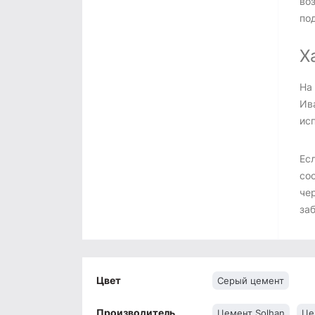
во
по
Х
На
Ив
ис
Ес
со
чер
за
Цвет
Серый цемент
Производитель
Цемент Solhan
Це