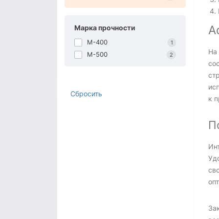
А
Марка прочности
М-400
1
На
М-500
2
со
ст
ис
Сбросить
к п
П
Ин
Уд
св
оп
За