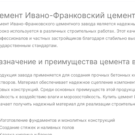
емент Ивано-Франковский цемент
мент Ивано-Франковского цементного завода является надежн
роко используется в различных строительных работах. Этот ка
офессионалов и частных застройщиков благодаря стабильно вы
сударственным стандартам.
азначение и преимущества цемента в
одукция завода применяется для создания прочных бетонных к
створов. Материал обеспечивает надежное сцепление компонент
товых конструкций. Среди основных преимуществ этой продукци
ойкость к воздействию влаги и морозостойкость. Купить цемент
начает получить надежный материал для реализации строитель
Изготовление фундаментов и монолитных конструкций
Создание стяжек и наливных полов
Кладка кирпича и блоков