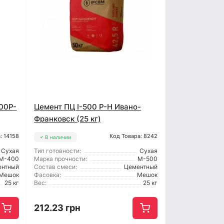
00Р-
Цемент ПЦ І-500 Р-Н Ивано-
Франковск (25 кг)
: 14158
Код Товара: 8242
В наличии
Сухая
Тип готовности:
Сухая
М-400
Марка прочности:
М-500
ентный
Состав смеси:
Цементный
Мешок
Фасовка:
Мешок
25 кг
Вес:
25 кг
212.23 грн