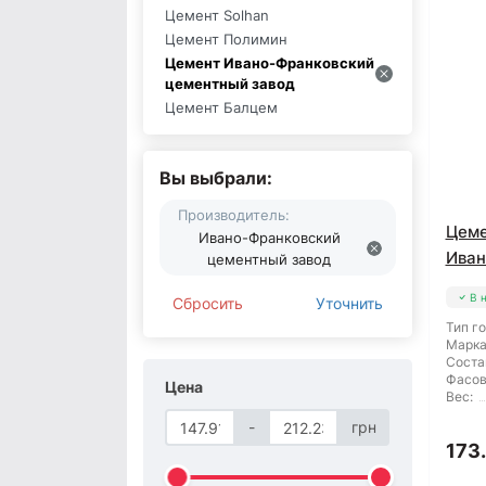
Цемент Solhan
Цемент Полимин
Цемент Ивано-Франковский
цементный завод
Цемент Балцем
Вы выбрали:
Производитель:
Цеме
Ивано-Франковский
Иван
цементный завод
В 
Сбросить
Уточнить
Тип г
Марка
Соста
Фасов
Цена
Вес:
-
грн
173