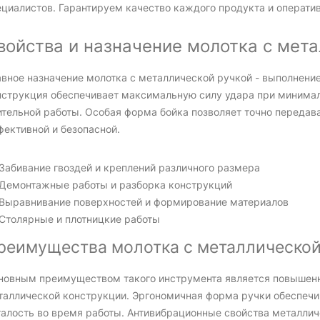
ециалистов. Гарантируем качество каждого продукта и оператив
войства и назначение молотка с мет
авное назначение молотка с металлической ручкой - выполнени
нструкция обеспечивает максимальную силу удара при минимал
тельной работы. Особая форма бойка позволяет точно передават
фективной и безопасной.
Забивание гвоздей и креплений различного размера
Демонтажные работы и разборка конструкций
Выравнивание поверхностей и формирование материалов
Столярные и плотницкие работы
реимущества молотка с металлической
новным преимуществом такого инструмента является повышенн
таллической конструкции. Эргономичная форма ручки обеспечи
талость во время работы. Антивибрационные свойства металли