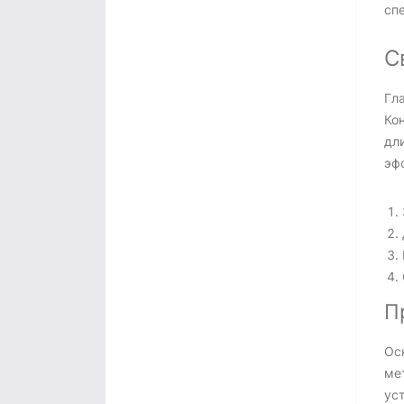
сп
С
Гл
Ко
дли
эф
П
Ос
ме
ус