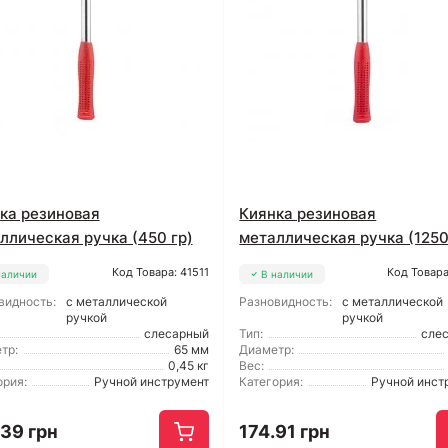
ка резиновая
Киянка резиновая
ллическая ручка (450 гр)
металлическая ручка (1250
Код Товара: 41511
Код Товара
наличии
В наличии
видность:
с металлической
Разновидность:
с металлической
ручкой
ручкой
слесарный
Тип:
сле
тр:
65 мм
Диаметр:
0,45 кг
Вес:
ория:
Ручной инструмент
Категория:
Ручной инст
.39 грн
174.91 грн