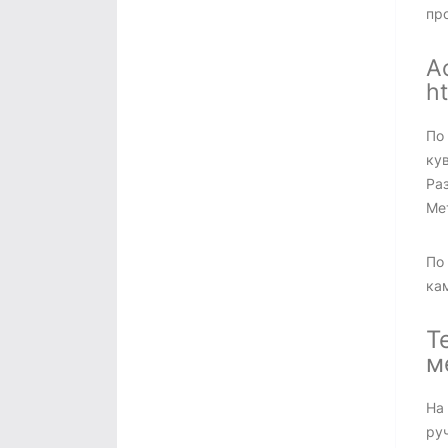
про
А
ht
По
ку
Ра
Ме
По
ка
Т
м
На
ру