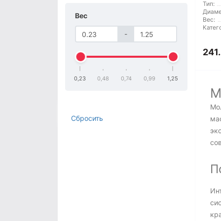
Тип:
Диаме
Вес
Вес:
Катег
-
241
0,23
0,48
0,74
0,99
1,25
М
Мо
Сбросить
ма
экс
со
П
Ин
си
кр