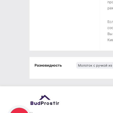
пр
ре
Ес
со
Вы 
Кие
Разновидность
Молоток с ручкой из