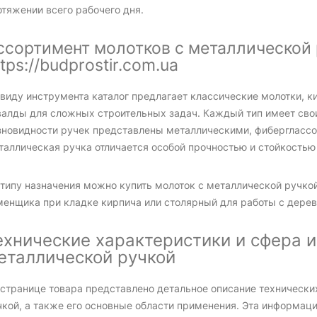
тяжении всего рабочего дня.
ссортимент молотков с металлической 
tps://budprostir.com.ua
 виду инструмента каталог предлагает классические молотки, к
валды для сложных строительных задач. Каждый тип имеет сво
зновидности ручек представлены металлическими, фибергласс
таллическая ручка отличается особой прочностью и стойкость
 типу назначения можно купить молоток с металлической ручкой
менщика при кладке кирпича или столярный для работы с дерев
ехнические характеристики и сфера и
еталлической ручкой
 странице товара представлено детальное описание технически
чкой, а также его основные области применения. Эта информа