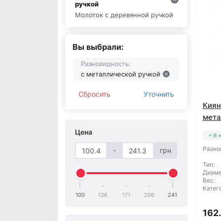
ручкой
Молоток с деревянной ручкой
Вы выбрали:
Разновидность:
с металлической ручкой
Сбросить
Уточнить
Киян
мета
Цена
В 
Разно
-
грн
Тип:
Диаме
Вес:
Катег
100
136
171
206
241
162