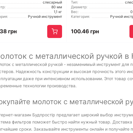
слесарный
Тип:
сле
тр:
80 мм
Диаметр:
1,1 кг
Вес:
0
ория:
Ручной инструмент
Категория:
Ручной инст
.38 грн
100.46 грн
олоток с металлической ручкой в
лоток с металлической ручкой - незаменимый инструмент для 
стеров. Надежность конструкции и высокая прочность этого ин
плуатации даже при интенсивном использовании. Этот товар со
временные технологии производства.
окупайте молоток с металлической ру
тернет-магазин Будпростір предлагает широкий выбор инструм
стема фильтров поможет быстро найти нужный товар. Доставка 
атчайшие сроки. Заказывайте инструменты онлайн и получайте 