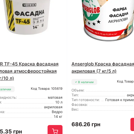
R TF-45 Краска фасадная
Anserglob Краска фасадна
ловая атмосферостойкая
акриловая (7 кг/5 л)
г/10 л)
Код Товар
В наличии
Код Товара: 105619
наличии
Объем:
Тип:
акр
видность:
матовая
Тип готовности:
Готовая к прим
:
10 л
Фасовка:
акриловая
Вес:
ка:
Ведро
14 кг
686.26 грн
5.35 грн