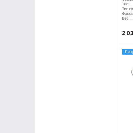
Тип:
Тип г
Фасов
Вес:
2 0
Поп