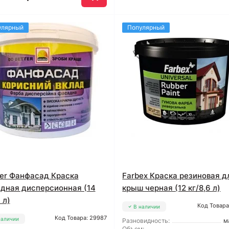
улярный
Популярный
der Фанфасад Краска
Farbex Краска резиновая д
дная дисперсионная (14
крыш черная (12 кг/8,6 л)
 л)
Код Товара
В наличии
Код Товара: 29987
наличии
Разновидность:
м
Объем: