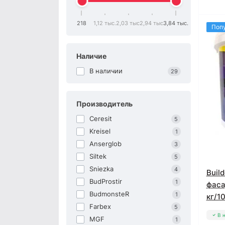
Фасадные краски Anserglob
218
1,12 тыс.
2,03 тыс.
2,94 тыс.
3,84 тыс.
Поп
Наличие
В наличии
29
Производитель
Ceresit
5
Kreisel
1
Anserglob
3
Siltek
5
Sniezka
4
Buil
BudProstir
1
фаса
BudmonsteR
1
кг/10
Farbex
5
В 
MGF
1