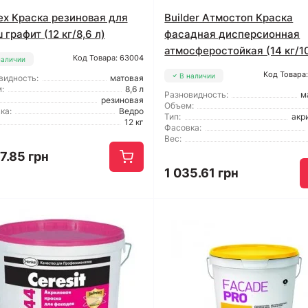
ex Краска резиновая для
Builder Атмостоп Краска
 графит (12 кг/8,6 л)
фасадная дисперсионная
атмосферостойкая (14 кг/10
Код Товара: 63004
наличии
Код Товара
В наличии
видность:
матовая
:
8,6 л
Разновидность:
м
резиновая
Объем:
ка:
Ведро
Тип:
акр
12 кг
Фасовка:
Вес:
7.85 грн
1 035.61 грн