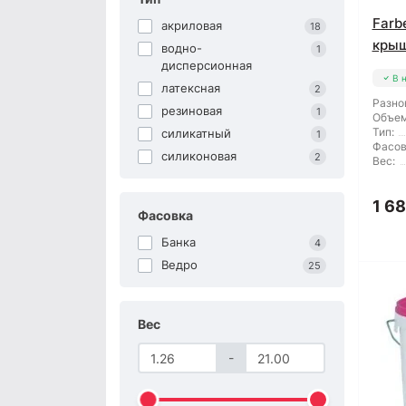
Farb
акриловая
18
крыш
водно-
1
дисперсионная
В 
латексная
2
Разно
резиновая
1
Объем
Тип:
силикатный
1
Фасов
силиконовая
2
Вес:
1 68
Фасовка
Банка
4
Ведро
25
Вес
-