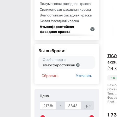
Полуматовая фасадная краска
Силиконовая фасадная краска
Влагостойкая фасадная краска
Белая фасадная краска
Атмосферостойкая
фасадная краска
Матовая фасадная краска
Фасадные краски Front
Фасадные краски БУДМИСТО
Вы выбрали:
Акриловые фасадные краски
TIGO
Polifarb
Особенность:
акри
атмосферостойкая
Фасадные краски MGF
(14 к
Фасадные краски Siltek
Сбросить
Уточнить
Краски фасадные Kreisel
В 
Краски фасадные Scanmix
Разно
Фасадная краска Farbex
Объем
Тип:
Фасадная краска Dufa
Цена
Фасов
Фасадные краски Deutek
Вес:
-
грн
Краски фасадные Ceresit
Фасадная краска Builder
1 73