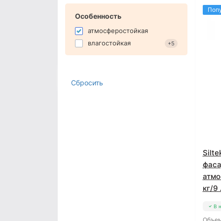
Поп
Особенность
атмосферостойкая
влагостойкая
+5
Сбросить
Silt
фаса
атмо
кг/9 
В 
Объем