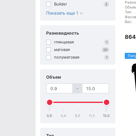
Разно
Builder
2
Объем
Тип:
Показать еще 1
Фасов
Вес:
Разновидность
864
глянцевая
1
матовая
20
Поп
полуматовая
1
Объем
-
0,9
4,4
8,0
11,5
15,0
Тип