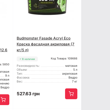
Budmonster Fasade Acryl Eco
Краска фасадная акриловая (7
12,6
кг/5 л)
Код Товара: 109666
В наличии
а: 5850
Разновидность:
матовая
Объем:
5 л
атовая
Тип:
акриловая
9 л
Фасовка:
Ведро
иловая
Вес:
7 кг
енению
Ведро
527.63 грн