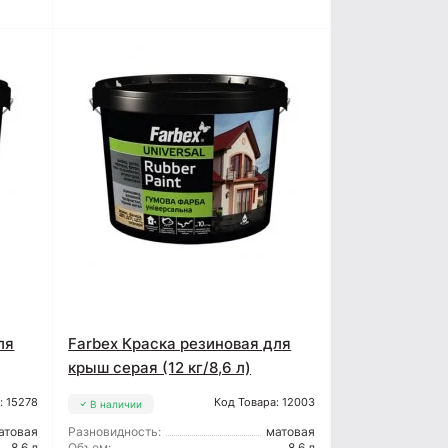
ля
Farbex Краска резиновая для
крыш серая (12 кг/8,6 л)
: 15278
Код Товара: 12003
В наличии
атовая
Разновидность:
матовая
8,6 л
Объем:
8,6 л