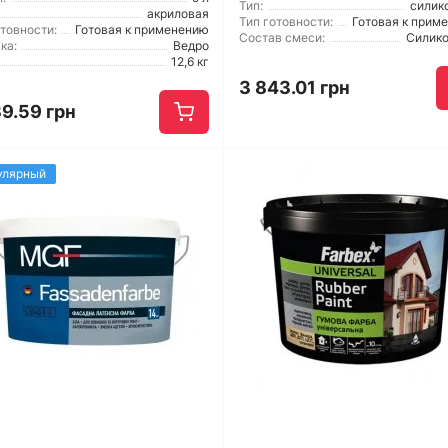
Тип:
силик
акриловая
Тип готовности:
Готовая к прим
отовности:
Готовая к применению
Состав смеси:
Силик
ка:
Ведро
12,6 кг
3 843.01 грн
39.59 грн
улярный