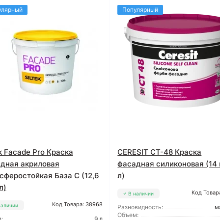
улярный
Популярный
ek Facade Pro Краска
CERESIT CT-48 Краска
дная акриловая
фасадная силиконовая (14 
сферостойкая База С (12,6
л)
л)
Код Товар
В наличии
Код Товара: 38968
наличии
Разновидность:
м
Объем:
:
9 л