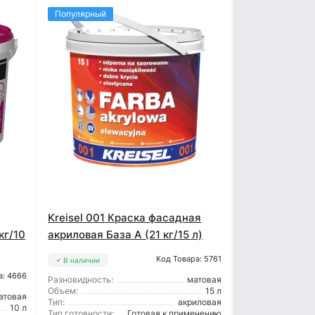
Популярный
Kreisel 001 Краска фасадная
кг/10
акриловая База А (21 кг/15 л)
Код Товара: 5761
В наличии
а: 4666
Разновидность:
матовая
Объем:
15 л
атовая
Тип:
акриловая
10 л
Тип готовности:
Готовая к применению