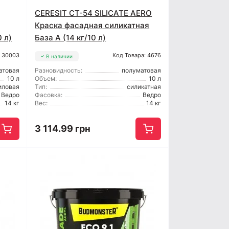
CERESIT CT-54 SILICATE AERO
Краска фасадная силикатная
 л)
База А (14 кг/10 л)
: 30003
Код Товара: 4676
В наличии
атовая
Разновидность:
полуматовая
10 л
Объем:
10 л
иловая
Тип:
силикатная
Ведро
Фасовка:
Ведро
14 кг
Вес:
14 кг
3 114.99 грн