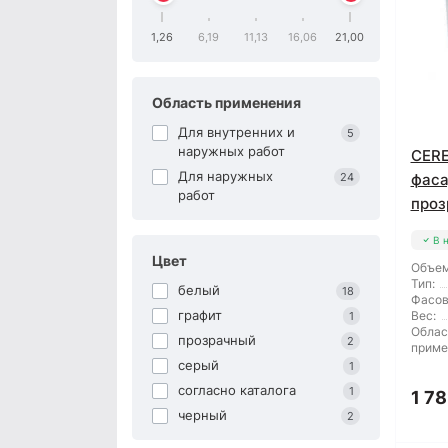
1,26
6,19
11,13
16,06
21,00
Область применения
Для внутренних и
5
наружных работ
CERE
Для наружных
24
фаса
работ
проз
В 
Цвет
Объем
Тип:
белый
18
Фасов
графит
Вес:
1
Облас
прозрачный
2
приме
серый
1
согласно каталога
1
1 78
черный
2