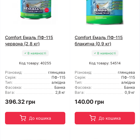
Comfort Емаль ПФ-115
Comfort Емаль ПФ-115
червона (2,8 кг)
блакитна (0,9 кг)
В наявності
В наявності
Код товару: 40255
Код товару: 54514
Різновид:
глянцева
Різновид:
глянцева
Серія:
ПФ-115
Серія:
ПФ-115
Тип:
алкідна
Тип:
алкідна
Фасовка:
Банка
Фасовка:
Банка
Вага:
2,8 кг
Вага:
0,9 кг
396.32 грн
140.00 грн
До кошика
До кошика