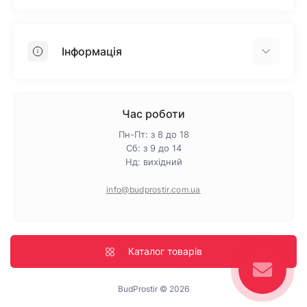
Гіпсокартон
OSB
Інформація
Пінопласт
Пінополістирол
Доставка
Мінеральна вата
Оплата
Час роботи
Клей для плитки
Контакти
Пн-Пт: з 8 до 18
Гарантія та повернення
Сб: з 9 до 14
Нд: вихідний
Про магазин
Політика конфіденційності
info@budprostir.com.ua
Блог
Карта сайту
Виробники
Каталог товарів
BudProstir © 2026