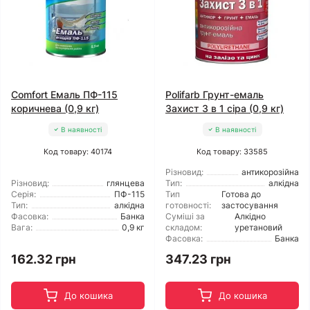
Comfort Емаль ПФ-115
Polifarb Грунт-емаль
коричнева (0,9 кг)
Захист 3 в 1 сіра (0,9 кг)
В наявності
В наявності
Код товару: 40174
Код товару: 33585
Різновид:
антикорозійна
Різновид:
глянцева
Тип:
алкідна
Серія:
ПФ-115
Тип
Готова до
Тип:
алкідна
готовності:
застосування
Фасовка:
Банка
Суміші за
Алкідно
Вага:
0,9 кг
складом:
уретановий
Фасовка:
Банка
162.32 грн
347.23 грн
До кошика
До кошика