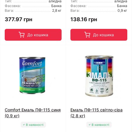
Тип:
алкідна
Тип:
алкідна
Фасовка:
Банка
Фасовка:
Банка
Вага:
2,8 кг
Вага:
0,9 кг
377.97 грн
138.16 грн
До кошика
До кошика
Comfort Емаль ПФ-115 синя
Емаль ПФ-115 світло-сіра
(0,9 кг)
(2,8 кг)
В наявності
В наявності