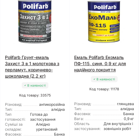
Polifarb Грунт-емаль
Емаль Polifarb Екомаль
Захист 3 в 1 молоткова з
ПФ-115, синя, 0,9 кг для
перламут. коричнево-
надійного покриття
шоколадна (2,2 кг)
В наявності
В наявності
Код товару: 11178
Код товару: 33575
Різновид:
глянцева
Різновид:
антикорозійна
Тип:
алкідна
Тип:
алкідна
Фасовка:
Банка
Тип
Готова до
Вага:
0,9 кг
готовності:
застосування
Область
Для внутрішніх і
Суміші за
Алкідно
застосування:
зовнішніх робіт
складом:
уретановий
Фасовка:
Банка