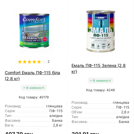
2
Емаль ПФ-115 Зелена (2,8
кг)
Comfort Емаль ПФ-115 біла
(2,8 кг)
В наявності
В наявності
Код товару: 4249
Код товару: 40179
Різновид:
глянцева
Різновид:
глянцева
Серія:
ПФ-115
Серія:
ПФ-115
Об'єм:
2,8 л
Тип:
алкідна
Тип:
алкідна
Фасовка:
Банка
Фасовка:
Банка
Вага:
2,8 кг