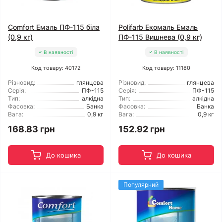
Comfort Емаль ПФ-115 біла
Polifarb Екомаль Емаль
(0,9 кг)
ПФ-115 Вишнева (0,9 кг)
В наявності
В наявності
Код товару: 40172
Код товару: 11180
Різновид:
глянцева
Різновид:
глянцева
Серія:
ПФ-115
Серія:
ПФ-115
Тип:
алкідна
Тип:
алкідна
Фасовка:
Банка
Фасовка:
Банка
Вага:
0,9 кг
Вага:
0,9 кг
168.83 грн
152.92 грн
До кошика
До кошика
Популярний