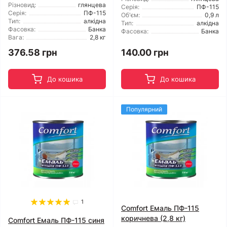
Різновид:
глянцева
Серія:
ПФ-115
Серія:
ПФ-115
Об'єм:
0,9 л
Тип:
алкідна
Тип:
алкідна
Фасовка:
Банка
Фасовка:
Банка
Вага:
2,8 кг
376.58 грн
140.00 грн
До кошика
До кошика
Популярний
1
Comfort Емаль ПФ-115
коричнева (2,8 кг)
Comfort Емаль ПФ-115 синя