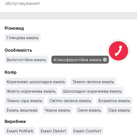
обслуговування!
Різновид
Глянцева емаль
Особливість
Вологостійка емаль
Атмосферостійка емаль
Колір
Коричнево-шоколадна емаль
Темно-зелена емаль
Жовто-коричнева емаль
Шоколадно-коричнева емаль
Темно-сіра емаль
Світло-зелена емаль
Блакитна емаль
Емаль вишнева
Чорна емаль
Синя емаль
Сіра емаль
Світло-сіра емаль
Червоно-коричнева емаль
Виробник
Червона емаль
Коричнева емаль
Зелена емаль
Емалі Polifarb
Емалі DekArt
Емалі Comfort