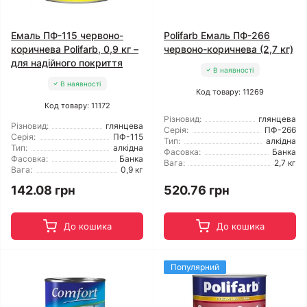
Емаль ПФ-115 червоно-
Polifarb Емаль ПФ-266
коричнева Polifarb, 0,9 кг –
червоно-коричнева (2,7 кг)
для надійного покриття
В наявності
В наявності
Код товару: 11269
Код товару: 11172
Різновид:
глянцева
Різновид:
глянцева
Серія:
ПФ-266
Серія:
ПФ-115
Тип:
алкідна
Тип:
алкідна
Фасовка:
Банка
Фасовка:
Банка
Вага:
2,7 кг
Вага:
0,9 кг
142.08 грн
520.76 грн
До кошика
До кошика
Популярний