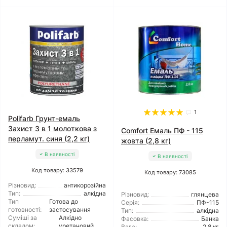
1
Polifarb Грунт-емаль
Захист 3 в 1 молоткова з
Comfort Емаль ПФ - 115
перламут. синя (2,2 кг)
жовта (2,8 кг)
В наявності
В наявності
Код товару: 33579
Код товару: 73085
Різновид:
антикорозійна
Тип:
алкідна
Різновид:
глянцева
Тип
Готова до
Серія:
ПФ-115
готовності:
застосування
Тип:
алкідна
Суміші за
Алкідно
Фасовка:
Банка
складом:
уретановий
Вага:
2,8 кг