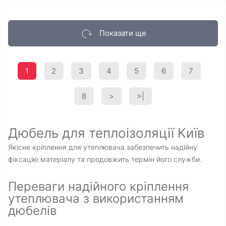
Показати ще
1
2
3
4
5
6
7
8
>
>|
Дюбель для теплоізоляції Київ
Якісне кріплення для утеплювача забезпечить надійну
фіксацію матеріалу та продовжить термін його служби.
Переваги надійного кріплення
утеплювача з використанням
дюбелів