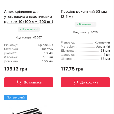
Amex кріплення для
Профіль цокольний 53 мм
утеплювача з пластиковим
(2,5 м)
цвяхом 10x100 мм (100 шт)
В наявності
В наявності
Код товару: 4020
Код товару: 43067
Різновид:
Кріплення
Різновид:
Кріплення
Матеріал:
Алюміній
Матеріал:
Пластик
Діаметр:
53 мм
Діаметр:
10 мм
Фасовка:
1 шт
Фасовка:
100 шт
Ширина:
53 мм
Довжина:
100 мм
195.13 грн
117.75 грн
До кошика
До кошика
Популярний