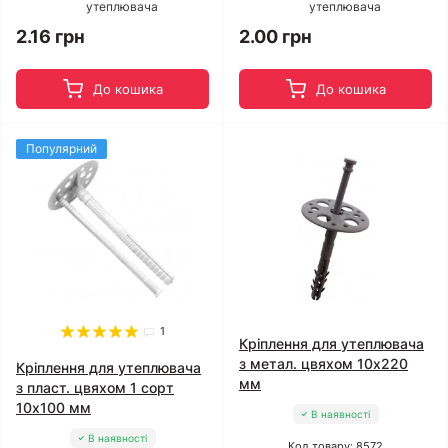
утеплювача
утеплювача
2.16 грн
2.00 грн
До кошика
До кошика
Популярний
1
Кріплення для утеплювача
з метал. цвяхом 10x220
Кріплення для утеплювача
мм
з пласт. цвяхом 1 сорт
10x100 мм
В наявності
В наявності
Код товару: 8572