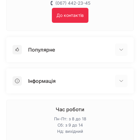
(067) 442-23-45
До контактів
Популярне
Гіпсокартон
OSB
Інформація
Пінопласт
Пінополістирол
Доставка
Мінеральна вата
Оплата
Час роботи
Клей для плитки
Контакти
Пн-Пт: з 8 до 18
Гарантія та повернення
Сб: з 9 до 14
Нд: вихідний
Про магазин