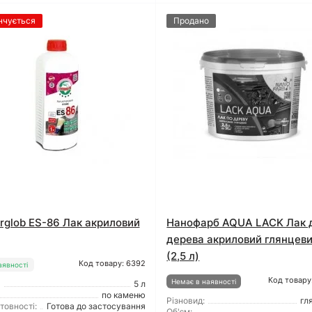
нчується
Продано
rglob ES-86 Лак акриловий
Нанофарб AQUA LACK Лак 
дерева акриловий глянцев
(2,5 л)
Код товару: 6392
аявності
Код товару
Немає в наявності
5 л
по каменю
Різновид:
гл
товності:
Готова до застосування
Об'єм: