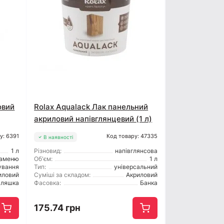
овий
Rolax Aqualack Лак панельний
акриловий напівглянцевий (1 л)
у: 6391
Код товару: 47335
В наявності
1 л
Різновид:
напівглянсова
каменю
Об'єм:
1 л
ування
Тип:
універсальний
иловий
Суміші за складом:
Акриловий
ляшка
Фасовка:
Банка
175.74 грн