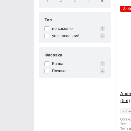
1
2
3
4
5
Закі
Тип
по каменю
2
універсальний
2
Фасовка
Банка
2
Пляшка
2
Anse
(5 л)
В н
Об'єм:
Тип:
Тип го