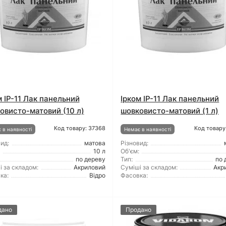
м ІР-11 Лак панельний
Ірком ІР-11 Лак панельний
овисто-матовий (10 л)
шовковисто-матовий (1 л)
Код товару: 37368
Код товару
 в наявності
Немає в наявності
ид:
матова
Різновид:
10 л
Об'єм:
по дереву
Тип:
по 
і за складом:
Акриловий
Суміші за складом:
Акр
ка:
Відро
Фасовка:
дано
Продано