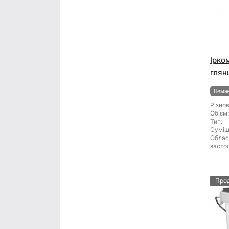
Ірко
глян
Немає
Різнов
Об'єм:
Тип:
Суміш
Облас
засто
Про