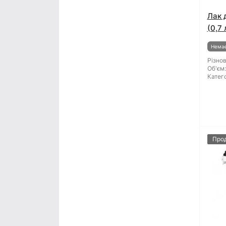
Лак 
(0,7 
Немає
Різнов
Об'єм:
Катего
Про