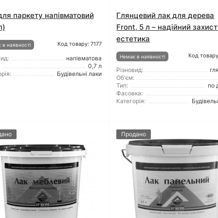
для паркету напівматовий
Глянцевий лак для дерева
л)
Front, 5 л – надійний захист
естетика
Код товару: 7177
 в наявності
Код товару
Немає в наявності
ид:
напівматова
0,7 л
Різновид:
гл
рія:
Будівельні лаки
Об'єм:
Тип:
по 
Фасовка:
Категорія:
Будівель
дано
Продано