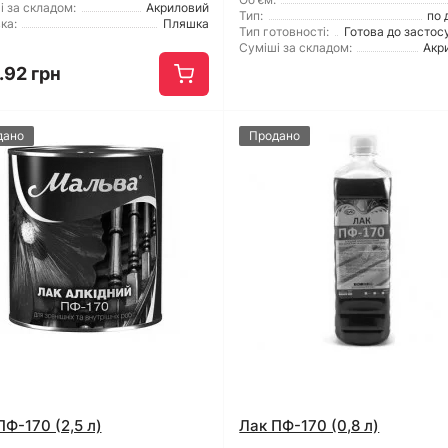
і за складом:
Акриловий
Тип:
по 
ка:
Пляшка
Тип готовності:
Готова до застос
Суміші за складом:
Акр
.92 грн
дано
Продано
ПФ-170 (2,5 л)
Лак ПФ-170 (0,8 л)