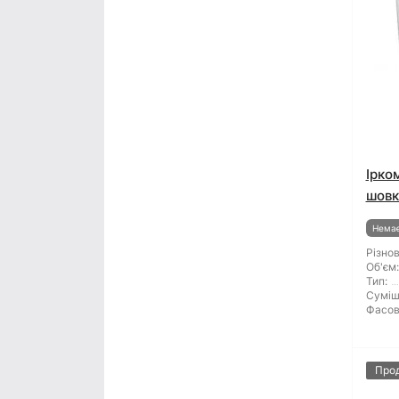
Ірко
шовк
Немає
Різнов
Об'єм:
Тип:
Суміш
Фасов
Про