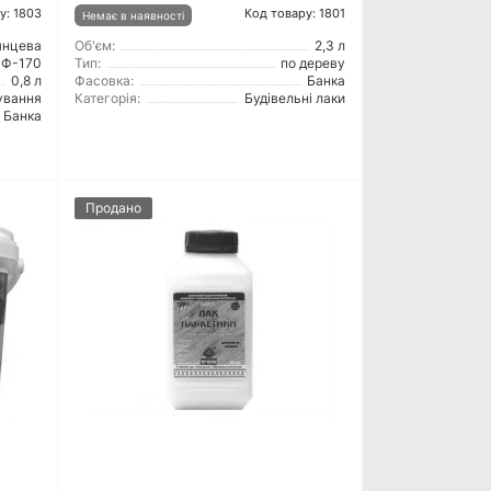
у: 1803
Код товару: 1801
Немає в наявності
янцева
Об'єм:
2,3 л
Ф-170
Тип:
по дереву
0,8 л
Фасовка:
Банка
ування
Категорія:
Будівельні лаки
Банка
Продано