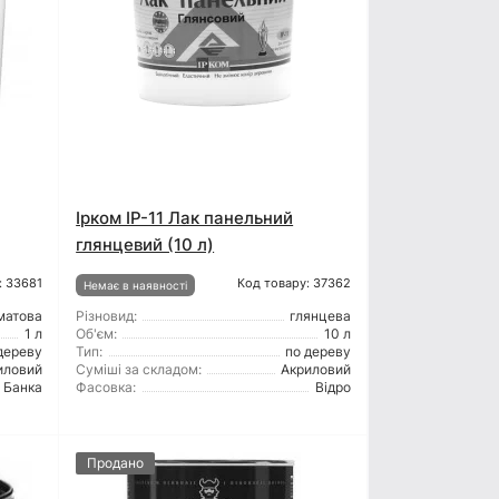
Ірком ІР-11 Лак панельний
глянцевий (10 л)
: 33681
Код товару: 37362
Немає в наявності
матова
Різновид:
глянцева
1 л
Об'єм:
10 л
дереву
Тип:
по дереву
иловий
Суміші за складом:
Акриловий
Банка
Фасовка:
Відро
Продано