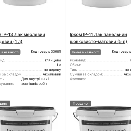
м ІР-13 Лак меблевий
Ірком ІР-11 Лак панельний
цевий (1 л)
шовковисто-матовий (5 л)
Код товару: 33685
Код товару
 в наявності
Немає в наявності
ид:
глянцева
Різновид:
1 л
Об'єм:
по дереву
Тип:
по 
і за складом:
Акриловий
Суміші за складом:
Акр
ть
Для внутрішніх і
Фасовка:
сування:
зовнішніх робіт
дано
Продано