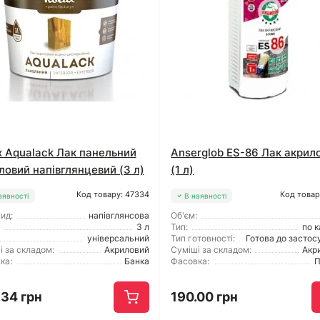
x Aqualack Лак панельний
Anserglob ES-86 Лак акрил
ловий напівглянцевий (3 л)
(1 л)
Код товару: 47334
Код товар
аявності
В наявності
ид:
напівглянсова
Об'єм:
3 л
Тип:
по 
універсальний
Тип готовності:
Готова до застос
і за складом:
Акриловий
Суміші за складом:
Акр
ка:
Банка
Фасовка:
П
.34 грн
190.00 грн