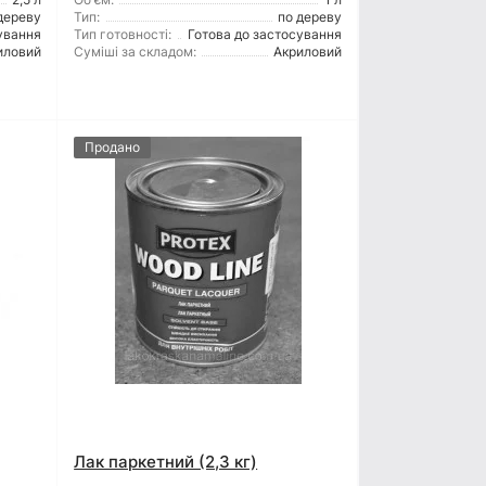
дереву
Тип:
по дереву
ування
Тип готовності:
Готова до застосування
иловий
Суміші за складом:
Акриловий
Продано
Лак паркетний (2,3 кг)