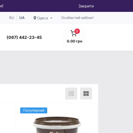
н!
Закрити
RU
UA
Особистий кабінет
Одеса
0
(067) 442-23-45
0.00 грн
Популярний