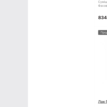
Суміш
Фасов
834
Про
Лак 