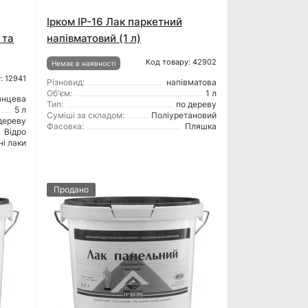
Ірком ІР-16 Лак паркетний
 та
напівматовий (1 л)
Код товару: 42902
Немає в наявності
: 12941
Різновид:
напівматова
Об'єм:
1 л
янцева
Тип:
по дереву
5 л
Суміші за складом:
Поліуретановий
дереву
Фасовка:
Пляшка
Відро
ні лаки
Продано