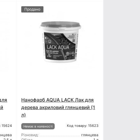
Продано
для
Нанофарб AQUA LACK Лак для
ий
дерева акриловий глянцевий (1
л)
: 15624
Код товару: 15623
Немає в наявності
янцева
Різновид:
глянцева
2,5 л
Об'єм:
1 л