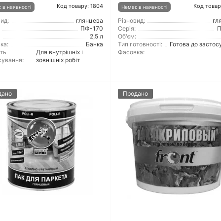
Код товару: 1804
Код товар
 в наявності
Немає в наявності
ид:
глянцева
Різновид:
гл
ПФ-170
Серія:
П
2,5 л
Об'єм:
ка:
Банка
Тип готовності:
Готова до застос
ть
Для внутрішніх і
Фасовка:
сування:
зовнішніх робіт
дано
Продано