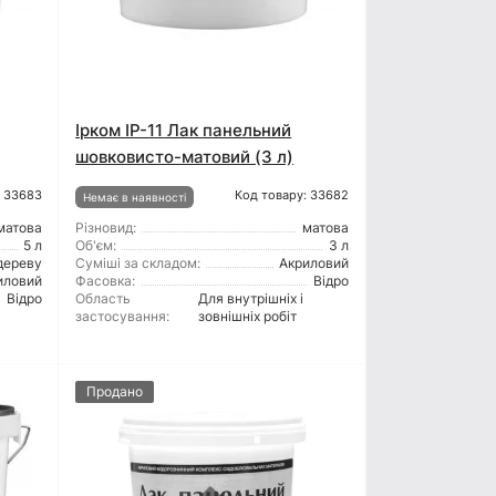
Ірком ІР-11 Лак панельний
шовковисто-матовий (3 л)
: 33683
Код товару: 33682
Немає в наявності
матова
Різновид:
матова
5 л
Об'єм:
3 л
дереву
Суміші за складом:
Акриловий
иловий
Фасовка:
Відро
Відро
Область
Для внутрішніх і
застосування:
зовнішніх робіт
Продано