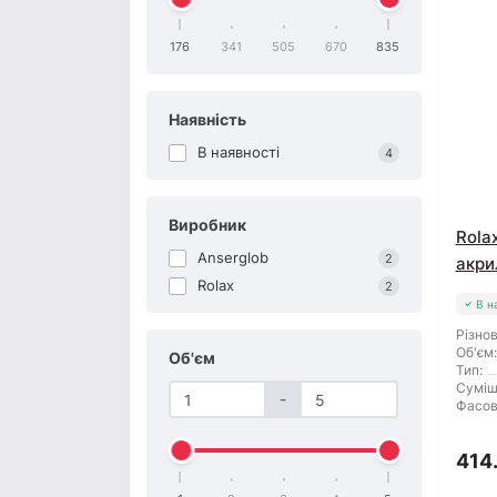
176
341
505
670
835
Наявність
В наявності
4
Виробник
Rola
Anserglob
2
акри
Rolax
2
В н
Різнов
Об'єм:
Об'єм
Тип:
Суміш
-
Фасов
414