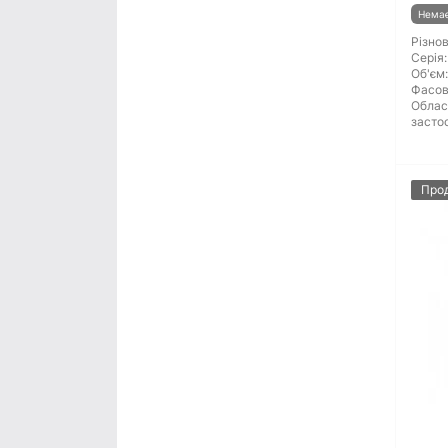
Немає
Різнов
Серія:
Об'єм:
Фасов
Облас
засто
Про