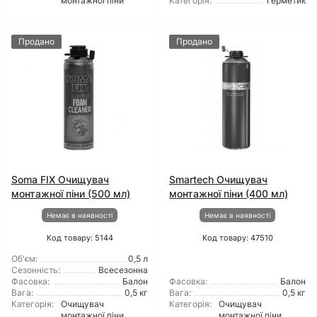
монтажної піни
Категорія:
Герметик
Продано
Продано
Soma FIX Очищувач
Smartech Очищувач
монтажної піни (500 мл)
монтажної піни (400 мл)
Немає в наявності
Немає в наявності
Код товару: 5144
Код товару: 47510
Об'єм:
0,5 л
Сезонність:
Всесезонна
Фасовка:
Балон
Фасовка:
Балон
Вага:
0,5 кг
Вага:
0,5 кг
Категорія:
Очищувач
Категорія:
Очищувач
монтажної піни
монтажної піни