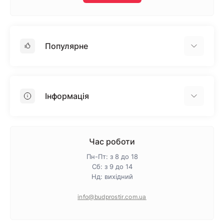
Популярне
Гіпсокартон
OSB
Інформація
Пінопласт
Пінополістирол
Доставка
Мінеральна вата
Оплата
Час роботи
Клей для плитки
Контакти
Пн-Пт: з 8 до 18
Гарантія та повернення
Сб: з 9 до 14
Нд: вихідний
Про магазин
Політика конфіденційності
info@budprostir.com.ua
Блог
Карта сайту