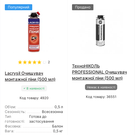
Популярний
Продано
2
ТехноНІКОЛЬ
PROFESSIONAL Очищувач
Lacrysil Очищувач
монтажної піни (500 мл)
монтажної піни (500 мл)
Немає в наявності
В наявності
Код товару: 36551
Код товару: 4920
Об'єм:
0,5 л
Сезонність:
Всесезонна
Тип
Готова до
готовності:
застосування
Фасовка:
Балон
Вага:
0,5 кг