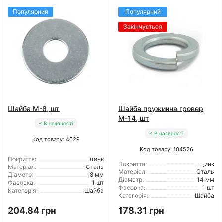
Популярний
Популярний
Закінчується
Шайба М-8, шт
Шайба пружинна гровер
М-14, шт
В наявності
В наявності
Код товару: 4029
Код товару: 104526
Покриття:
цинк
Покриття:
цинк
Матеріал:
Сталь
Матеріал:
Сталь
Діаметр:
8 мм
Діаметр:
14 мм
Фасовка:
1 шт
Фасовка:
1 шт
Категорія:
Шайба
Категорія:
Шайба
204.84 грн
178.31 грн