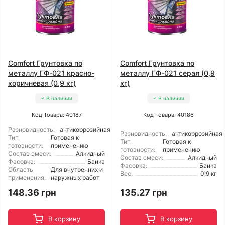
Comfort Грунтовка по
Comfort Грунтовка по
металлу ГФ-021 красно-
металлу ГФ-021 серая (0,9
коричневая (0,9 кг)
кг)
В наличии
В наличии
Код Товара: 40187
Код Товара: 40186
Разновидность:
антикоррозийная
Разновидность:
антикоррозийная
Тип
Готовая к
Тип
Готовая к
готовности:
применению
готовности:
применению
Состав смеси:
Алкидный
Состав смеси:
Алкидный
Фасовка:
Банка
Фасовка:
Банка
Область
Для внутренних и
Вес:
0,9 кг
применения:
наружных работ
148.36 грн
135.27 грн
В корзину
В корзину