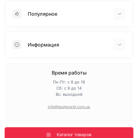
Популярное
Гипсокартон
OSB
Информация
Пенопласт
Пенополистирол
Доставка
Минеральная вата
Оплата
Время работы
Клей для плитки
Контакты
Пн-Пт: с 8 до 18
Гарантия и возврат
Сб: с 9 до 14
Вс: выходной
Про магазин
Политика конфиденциальности
info@budprostir.com.ua
Блог
Карта сайта
Производители
Каталог товаров