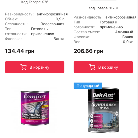
Код Товара: 976
Код Товара: 11281
Разновидность:
антикоррозийная
Разновидность:
антикоррозийная
Объем:
0,9 л
Тип
Готовая к
Сезонность:
Всесезонная
готовности:
применению
Тип
Готовая к
Состав смеси:
Алкидный
готовности:
применению
Фасовка:
Банка
Фасовка:
Банка
Вес:
0,9 кг
134.44 грн
206.66 грн
В корзину
В корзину
Популярный