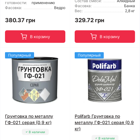
Состав смеси:
Алкидный
готовности:
применению
Фасовка:
Банка
Фасовка:
Ведро
Вес:
2,8 кг
380.37 грн
329.72 грн
В корзину
В корзину
Популярный
Популярный
Грунтовка по металлу
Polifarb Грунтовка по
ГФ-021 серая (0,9 кг)
металлу ГФ-021 серая (0,9
кг)
В наличии
В наличии