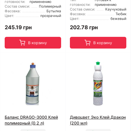
готовности:
применению
готовности:
применению
Состав смеси:
Полимерный
Состав смеси:
Каучуковый
Фасовка:
Бутылка
Фасовка:
Тюбик
Цвет:
прозрачный
Цвет:
бежевый
245.19 грн
202.78 грн
В корзину
В корзину
Баланс DRAGО-3000 Клей
Дивоцвет Эко Клей Дракон
полимерный (0,2 л)
(200 мл)