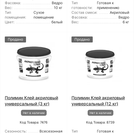
Фасовка:
Ведро
Тип
Готовая к
Вес:
10 кг
готовности:
применению
Тип
Сухое
Состав смеси:
Акриловый
помещения:
помещение
Фасовка:
Ведро
Цвет:
белый
Вес:
6 кг
Продано
Продано
Полимин Клей акриловый
Полимин Клей акриловый
универсальный (3 кг)
универсальный (12 кг)
Нет в наличии
Нет в наличии
Код Товара: 7476
Код Товара: 8739
Сезонность:
Всесезонная
Тип
Готовая к