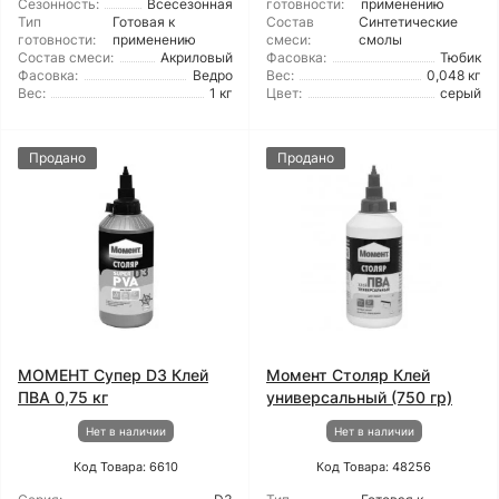
Сезонность:
Всесезонная
готовности:
применению
Тип
Готовая к
Состав
Синтетические
готовности:
применению
смеси:
смолы
Состав смеси:
Акриловый
Фасовка:
Тюбик
Фасовка:
Ведро
Вес:
0,048 кг
Вес:
1 кг
Цвет:
серый
Продано
Продано
МОМЕНТ Супер D3 Клей
Момент Столяр Клей
ПВА 0,75 кг
универсальный (750 гр)
Нет в наличии
Нет в наличии
Код Товара: 6610
Код Товара: 48256