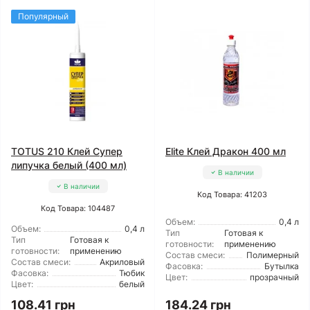
Популярный
TOTUS 210 Клей Супер
Elite Клей Дракон 400 мл
липучка белый (400 мл)
В наличии
В наличии
Код Товара: 41203
Код Товара: 104487
Объем:
0,4 л
Объем:
0,4 л
Тип
Готовая к
Тип
Готовая к
готовности:
применению
готовности:
применению
Состав смеси:
Полимерный
Состав смеси:
Акриловый
Фасовка:
Бутылка
Фасовка:
Тюбик
Цвет:
прозрачный
Цвет:
белый
108.41 грн
184.24 грн