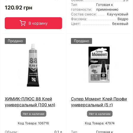
Тип
Готовая к
120.92 грн
готовности:
применению
Состав смеси:
Каучуковый
Фасовка:
Ведро
В корзину
Цвет:
бежевый
Продано
Продано
ХИМИК-ПЛЮС 88 Клей
Супер Момент Клей Профи
универсальный (100 мл)
универсальный (5 г)
Нет в наличии
Нет в наличии
Код Товара: 106716
Код Товара: 47974
Объем:
0,1 л
Тип
Готовая к