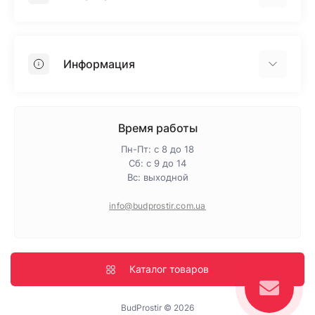
Гипсокартон
OSB
Информация
Пенопласт
Пенополистирол
Доставка
Минеральная вата
Оплата
Время работы
Клей для плитки
Контакты
Пн-Пт: с 8 до 18
Гарантия и возврат
Сб: с 9 до 14
Вс: выходной
Про магазин
Политика конфиденциальности
info@budprostir.com.ua
Блог
Карта сайта
Производители
Каталог товаров
BudProstir © 2026