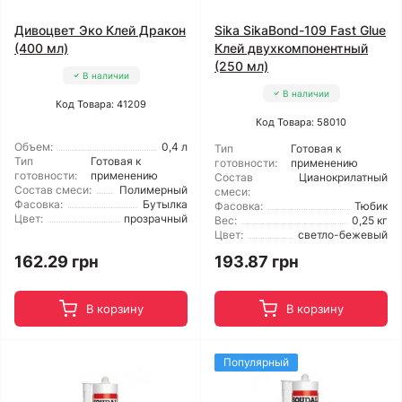
Дивоцвет Эко Клей Дракон
Sika SikaBond-109 Fast Glue
(400 мл)
Клей двухкомпонентный
(250 мл)
В наличии
В наличии
Код Товара: 41209
Код Товара: 58010
Объем:
0,4 л
Тип
Готовая к
Тип
Готовая к
готовности:
применению
готовности:
применению
Состав
Цианокрилатный
Состав смеси:
Полимерный
смеси:
Фасовка:
Бутылка
Фасовка:
Тюбик
Цвет:
прозрачный
Вес:
0,25 кг
Цвет:
светло-бежевый
162.29 грн
193.87 грн
В корзину
В корзину
Популярный