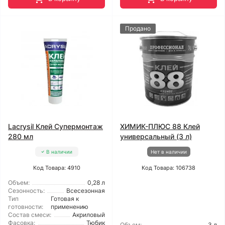
Продано
Lacrysil Клей Супермонтаж
ХИМИК-ПЛЮС 88 Клей
280 мл
универсальный (3 л)
В наличии
Нет в наличии
Код Товара: 4910
Код Товара: 106738
Объем:
0,28 л
Сезонность:
Всесезонная
Тип
Готовая к
готовности:
применению
Состав смеси:
Акриловый
Фасовка:
Тюбик
Объем:
3 л