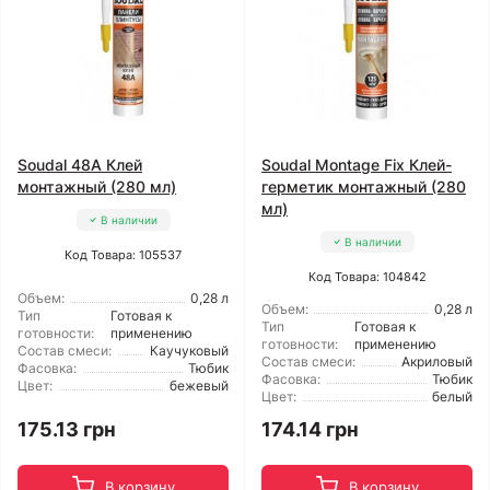
Soudal 48A Клей
Soudal Montage Fix Клей-
монтажный (280 мл)
герметик монтажный (280
мл)
В наличии
В наличии
Код Товара: 105537
Код Товара: 104842
Объем:
0,28 л
Объем:
0,28 л
Тип
Готовая к
Тип
Готовая к
готовности:
применению
готовности:
применению
Состав смеси:
Каучуковый
Состав смеси:
Акриловый
Фасовка:
Тюбик
Фасовка:
Тюбик
Цвет:
бежевый
Цвет:
белый
175.13 грн
174.14 грн
В корзину
В корзину