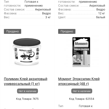
Тип
Готовая к
готовности:
применению
готовности:
применению
Состав смеси:
Акриловый
Состав смеси:
Акриловый
Фасовка:
Ведро
Фасовка:
Ведро
Вес:
12 кг
Вес:
3 кг
Цвет:
белый
Продано
Продано
Полимин Клей акриловый
Момент Эпоксилин Клей
универсальный (1 кг)
эпоксидный (48 г)
Нет в наличии
Нет в наличии
Код Товара: 7475
Код Товара: 62554
Тип
Готовая к