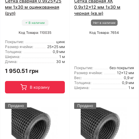
Сетка сварная 0,9x25x25
Сетка сварная ХК
мм 1x30 м оцинкованная
0,9x12x12 мм 1x30 м
(рул)
черная (кв.м)
В наличии
Нет в наличии
Код Товара: 110035
Код Товара: 7654
Покрытие:
цинк
Размер ячейки:
25x25 мм
Толщина:
0,9 мм
Ширина:
1 м
Длина:
30 м
Покрытие:
без покрытия
1 950.51 грн
Размер ячейки:
12x12 мм
Вес:
0,9 кг
Толщина:
0,9 мм
В корзину
Ширина:
1 м
Продано
Продано