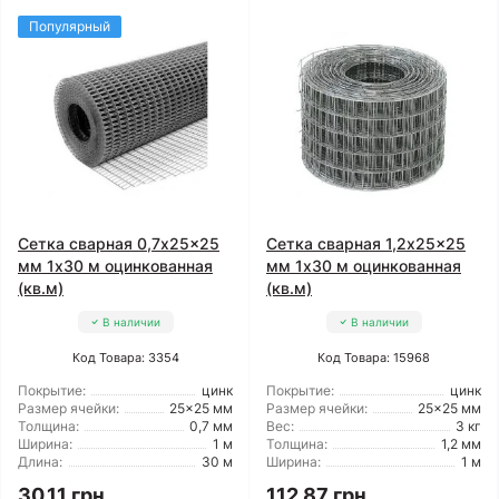
Популярный
Сетка сварная 0,7x25x25
Сетка сварная 1,2x25x25
мм 1x30 м оцинкованная
мм 1x30 м оцинкованная
(кв.м)
(кв.м)
В наличии
В наличии
Код Товара: 3354
Код Товара: 15968
Покрытие:
цинк
Покрытие:
цинк
Размер ячейки:
25x25 мм
Размер ячейки:
25x25 мм
Толщина:
0,7 мм
Вес:
3 кг
Ширина:
1 м
Толщина:
1,2 мм
Длина:
30 м
Ширина:
1 м
30.11 грн
112.87 грн