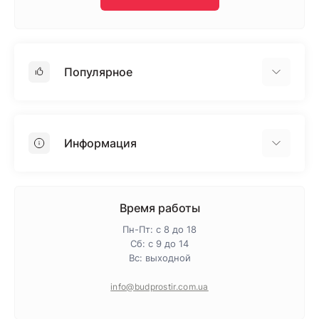
Популярное
Гипсокартон
OSB
Информация
Пенопласт
Пенополистирол
Доставка
Минеральная вата
Оплата
Время работы
Клей для плитки
Контакты
Пн-Пт: с 8 до 18
Гарантия и возврат
Сб: с 9 до 14
Вс: выходной
Про магазин
Политика конфиденциальности
info@budprostir.com.ua
Блог