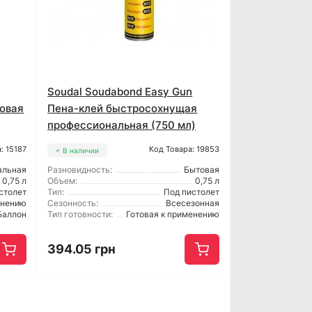
Soudal Soudabond Easy Gun
товая
Пена-клей быстросохнущая
профессиональная (750 мл)
: 15187
Код Товара: 19853
В наличии
альная
Разновидность:
Бытовая
0,75 л
Объем:
0,75 л
столет
Тип:
Под пистолет
енению
Сезонность:
Всесезонная
Баллон
Тип готовности:
Готовая к применению
394.05 грн