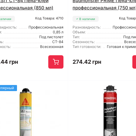
SIT CT-84 Пена-клей
Budmonster PRIME Пена-кл
ессиональная (850 мл)
профессиональная (750 мл
Код Товара: 4710
Код Товар
наличии
В наличии
видность:
Профессиональная
Разновидность:
Профессион
:
0,85 л
Объем:
Под пистолет
Тип:
Под пи
ь:
CT-84
Сезонность:
Всесе
ность:
Всесезонная
Тип готовности:
Готовая к прим
.44 грн
274.42 грн
улярный