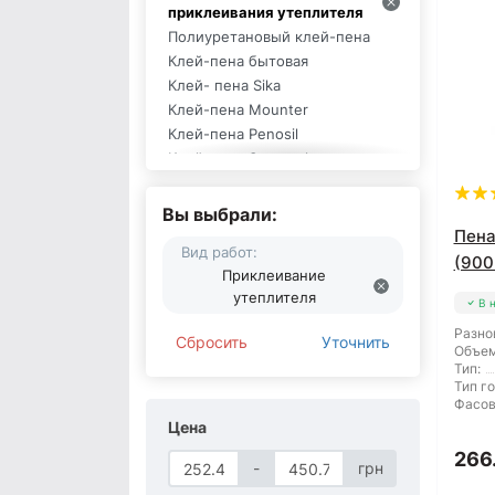
приклеивания утеплителя
Полиуретановый клей-пена
Клей-пена бытовая
Клей- пена Sika
Клей-пена Mounter
Клей-пена Penosil
Клей-пена Smartech
Клей-пена Lacrysil
Пена-клей Tytan
Вы выбрали:
Клей-пена Soudal
Пена
Вид работ:
Клей-пена SOMA FIX
(900
Приклеивание
Клей-пена Ceresit
утеплителя
Клеевая пена Budmonster
В 
Разно
Сбросить
Уточнить
Объем
Тип:
Тип г
Фасов
Цена
266
-
грн