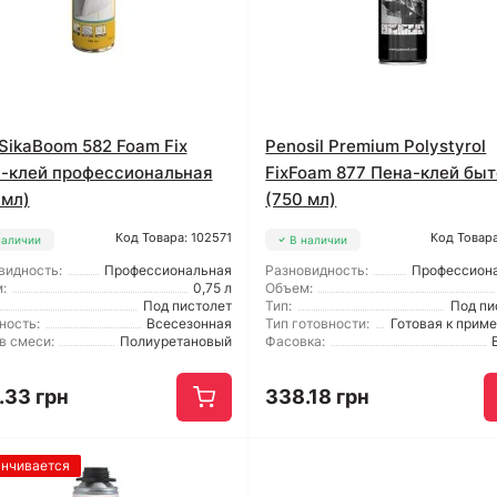
 SikaBoom 582 Foam Fix
Penosil Premium Polystyrol
-клей профессиональная
FixFoam 877 Пена-клей бы
 мл)
(750 мл)
Код Товара: 102571
Код Товара
наличии
В наличии
видность:
Профессиональная
Разновидность:
Профессион
:
0,75 л
Объем:
Под пистолет
Тип:
Под пи
ность:
Всесезонная
Тип готовности:
Готовая к прим
в смеси:
Полиуретановый
Фасовка:
.33 грн
338.18 грн
анчивается