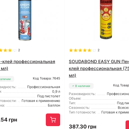
2
2
-клей профессиональная
SOUDABOND EASY GUN Пе
 мл)
клей профессиональная (7
мл)
Код Товара: 7645
наличии
Код Товар
В наличии
видность:
Профессиональная
:
0,9 л
Разновидность:
Профессион
Под пистолет
Объем:
отовности:
Готовая к применению
Тип:
Под пи
ка:
Баллон
Сезонность:
Всесе
Тип готовности:
Готовая к прим
.54 грн
387.30 грн