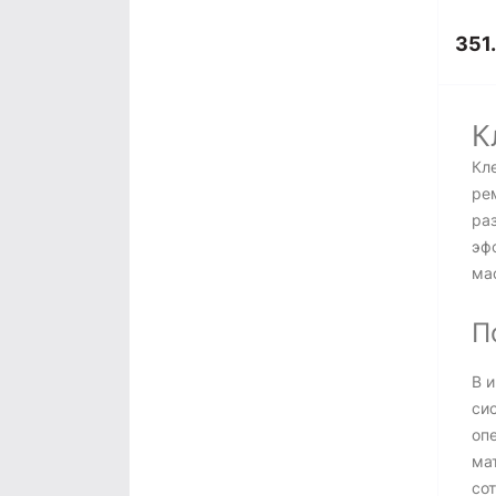
351.
К
Кл
ре
ра
эф
ма
П
В 
си
оп
ма
со