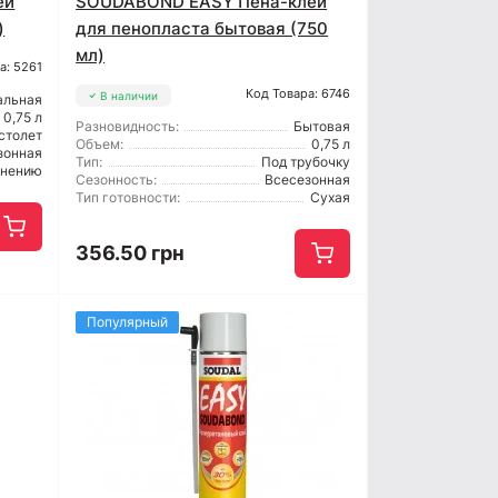
ей
SOUDABOND EASY Пена-клей
)
для пенопласта бытовая (750
мл)
а: 5261
Код Товара: 6746
В наличии
альная
0,75 л
Разновидность:
Бытовая
столет
Объем:
0,75 л
зонная
Тип:
Под трубочку
енению
Сезонность:
Всесезонная
Тип готовности:
Сухая
356.50 грн
Популярный