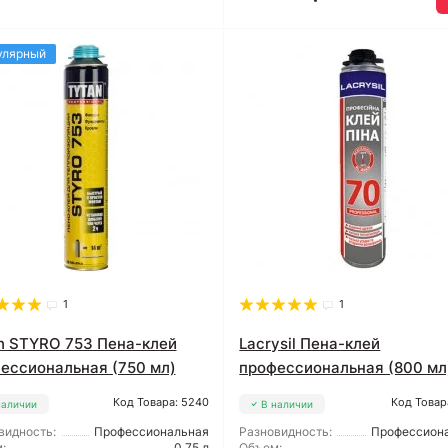
улярный
1
1
n STYRO 753 Пена-клей
Lacrysil Пена-клей
ессиональная (750 мл)
профессиональная (800 мл
Код Товара: 5240
Код Товар
наличии
В наличии
видность:
Профессиональная
Разновидность:
Профессион
:
0,75 л
Объем: