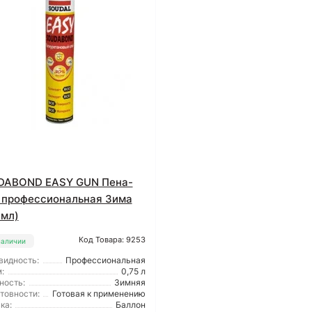
DABOND EASY GUN Пена-
 профессиональная Зима
 мл)
Код Товара: 9253
наличии
видность:
Профессиональная
:
0,75 л
ность:
Зимняя
отовности:
Готовая к применению
ка:
Баллон