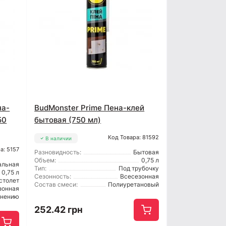
на-
BudMonster Prime Пена-клей
50
бытовая (750 мл)
Код Товара: 81592
В наличии
а: 5157
Разновидность:
Бытовая
Объем:
0,75 л
альная
Тип:
Под трубочку
0,75 л
Сезонность:
Всесезонная
столет
Состав смеси:
Полиуретановый
зонная
енению
252.42 грн