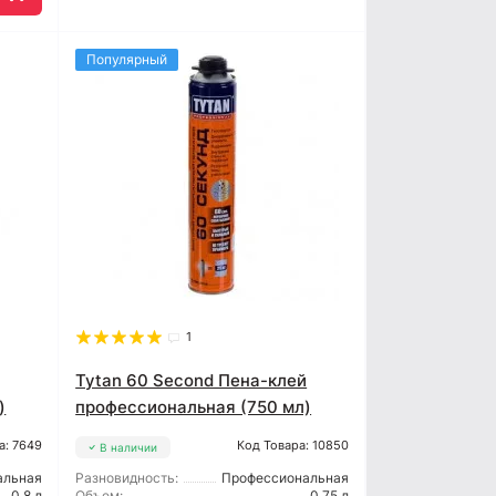
Популярный
1
Tytan 60 Second Пена-клей
)
профессиональная (750 мл)
а: 7649
Код Товара: 10850
В наличии
альная
Разновидность:
Профессиональная
0,8 л
Объем:
0,75 л