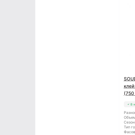
SOU
клей
(750
В 
Разно
Объем
Сезон
Тип г
Фасов