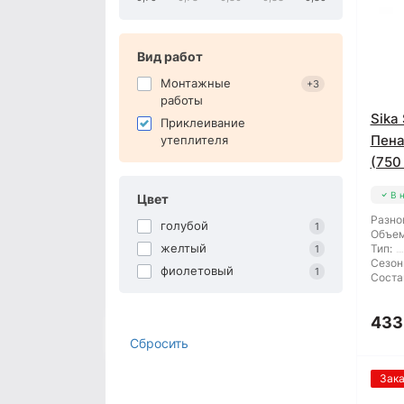
Вид работ
Монтажные
+3
работы
Sika
Приклеивание
Пена
утеплителя
(750
В 
Цвет
Разно
голубой
1
Объем
желтый
Тип:
1
Сезон
фиолетовый
1
Соста
433
Сбросить
Зак