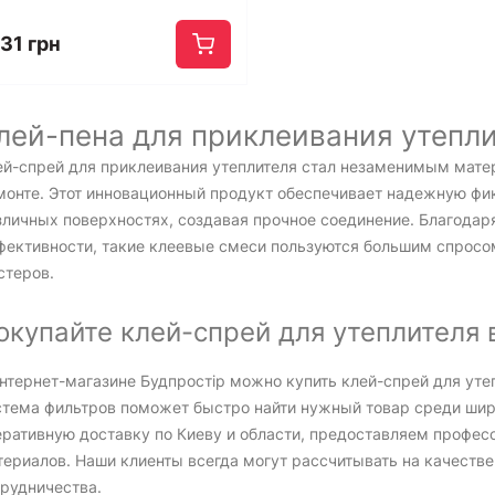
31 грн
лей-пена для приклеивания утепли
ей-спрей для приклеивания утеплителя стал незаменимым мате
монте. Этот инновационный продукт обеспечивает надежную фи
зличных поверхностях, создавая прочное соединение. Благодар
фективности, такие клеевые смеси пользуются большим спросо
стеров.
окупайте клей-спрей для утеплителя 
интернет-магазине Будпростір можно купить клей-спрей для ут
стема фильтров поможет быстро найти нужный товар среди шир
еративную доставку по Киеву и области, предоставляем профес
териалов. Наши клиенты всегда могут рассчитывать на качестве
трудничества.