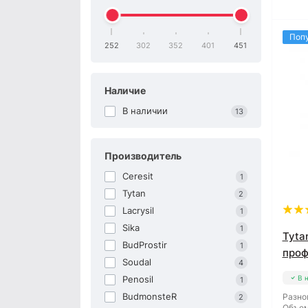
Поп
252
302
352
401
451
Наличие
В наличии
13
Производитель
Ceresit
1
Tytan
2
Lacrysil
1
Sika
1
Tyta
BudProstir
1
проф
Soudal
4
Penosil
В 
1
BudmonsteR
Разно
2
Объем