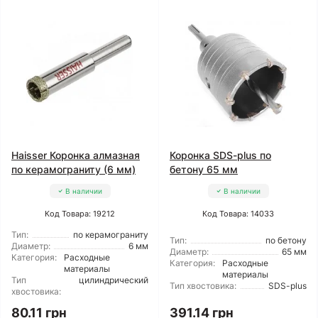
Haisser Коронка алмазная
Коронка SDS-plus по
по керамограниту (6 мм)
бетону 65 мм
В наличии
В наличии
Код Товара: 19212
Код Товара: 14033
Тип:
по керамограниту
Тип:
по бетону
Диаметр:
6 мм
Диаметр:
65 мм
Категория:
Расходные
Категория:
Расходные
материалы
материалы
Тип
цилиндрический
Тип хвостовика:
SDS-plus
хвостовика:
80.11 грн
391.14 грн