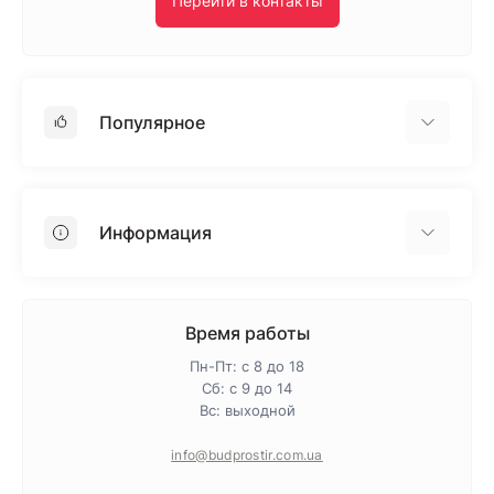
Перейти в контакты
Популярное
Гипсокартон
OSB
Информация
Пенопласт
Пенополистирол
Доставка
Минеральная вата
Оплата
Время работы
Клей для плитки
Контакты
Пн-Пт: с 8 до 18
Гарантия и возврат
Сб: с 9 до 14
Вс: выходной
Про магазин
Политика конфиденциальности
info@budprostir.com.ua
Блог