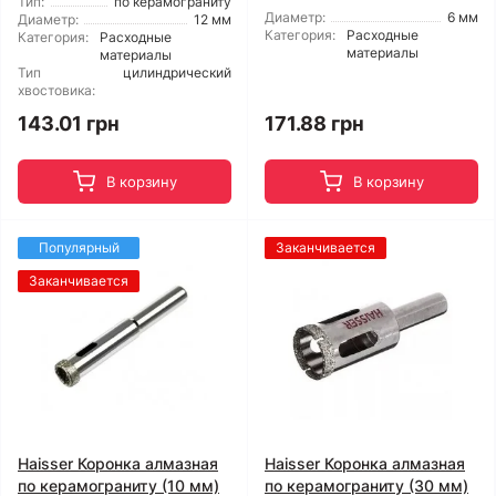
Тип:
по керамограниту
Диаметр:
6 мм
Диаметр:
12 мм
Категория:
Расходные
Категория:
Расходные
материалы
материалы
Тип
цилиндрический
хвостовика:
143.01 грн
171.88 грн
В корзину
В корзину
Популярный
Заканчивается
Заканчивается
Haisser Коронка алмазная
Haisser Коронка алмазная
по керамограниту (10 мм)
по керамограниту (30 мм)