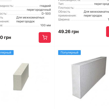
Тип:
перегоро
видность:
гладкий
Плотность:
перегородочный
Область
Для межкомнатн
ость:
D-500
применения:
перегородок
ть
Для межкомнатных
Ширина:
нения:
перегородок
а:
100 мм
49.26 грн
0 грн
улярный
Популярный