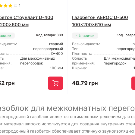
1
бетон Стоунлайт D-400
Газобетон AEROC D-500
x200x600 мм
100x200x610 мм
Код Товара: 889
Код Товара
наличии
В наличии
видность:
гладкий
Разновидность:
г
перегородочный
Тип:
перегоро
ость:
D-400
Плотность:
ть
Для межкомнатных
Область
Для межкомнатн
нения:
перегородок
применения:
перегородок
а:
100 мм
Ширина:
52 грн
48.79 грн
азоблок для межкомнатных перего
регородочный газоблок является оптимальным решением для со
от материал широко используется для создания внутренних сте
регородочный газобетон обеспечивает отличную звукоизоляцию 