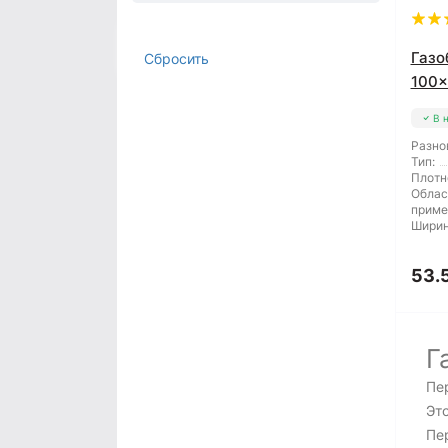
Газо
Сбросить
100
В 
Разно
Тип:
Плотн
Облас
приме
Ширин
53.
Г
Пе
Эт
Пе