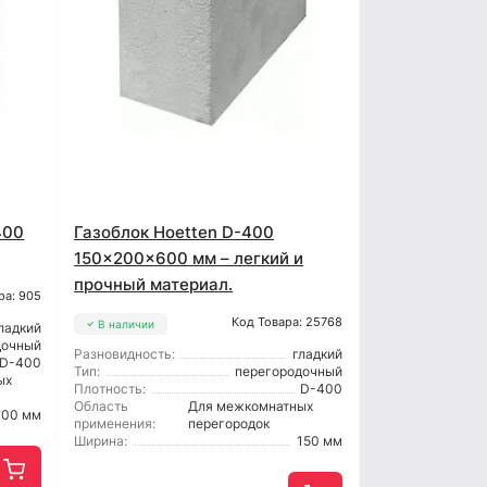
400
Газоблок Hoetten D-400
150x200x600 мм – легкий и
прочный материал.
ра: 905
Код Товара: 25768
В наличии
ладкий
дочный
Разновидность:
гладкий
D-400
Тип:
перегородочный
ых
Плотность:
D-400
Область
Для межкомнатных
100 мм
применения:
перегородок
Ширина:
150 мм