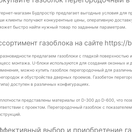
тернет-магазин Будпростір предлагает выгодные условия для п
ши клиенты получают конкурентные цены, оперативную доставку 
может быстро найти нужный товар по заданным параметрам.
ссортимент газоблока на сайте https://b
 разновидности предлагаем газоблоки с гладкой поверхностью и
оцесс монтажа. U-блоки используются для создания оконных и 
именения, можно купить газоблок перегородочный для различн
регородок и обустройства дверных проемов. Газобетон перегор
типа) доступен в различных конфигурациях.
 плотности представлены материалы от D-300 до D-600, что поз
тветствии с проектом. Перегородочный газоблок с показателем
нструкций.
ффективный выбор и приобретение га