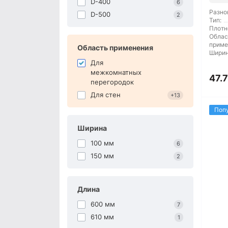
D-400
6
Разно
D-500
2
Тип:
Плотн
Облас
приме
Область применения
Ширин
Для
межкомнатных
47.7
перегородок
Для стен
+13
Поп
Ширина
100 мм
6
150 мм
2
Длина
600 мм
7
610 мм
1