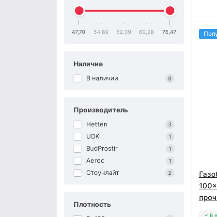
47,70
54,89
62,09
69,28
76,47
Поп
Наличие
В наличии
8
Производитель
Hetten
3
UDK
1
BudProstir
1
Aeroc
1
Стоунлайт
2
Газо
100x
проч
Плотность
В 