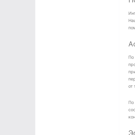
Ин
На
по
А
По
пр
пр
пе
от 
По
соо
ко
Э