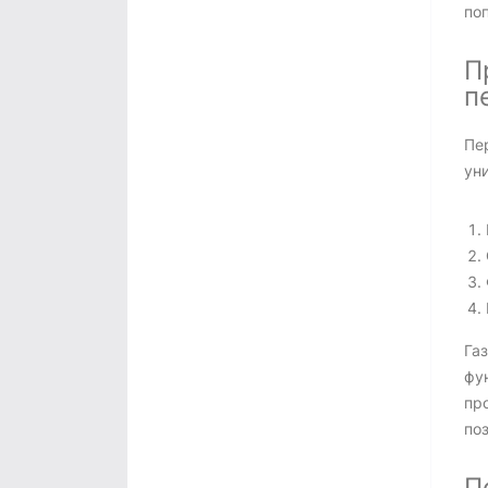
по
П
п
Пе
ун
Газ
фун
пр
по
П