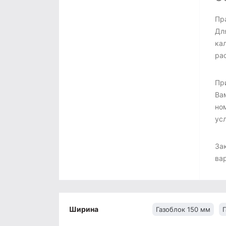
Пр
Дл
ка
ра
Пр
Ва
но
усл
За
вар
Ширина
Газоблок 150 мм