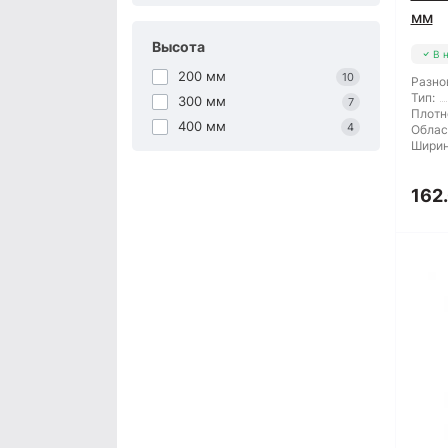
мм
Высота
В 
200 мм
10
Разно
Тип:
300 мм
7
Плотн
400 мм
4
Облас
Ширин
162.