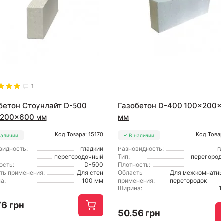
1
бетон Стоунлайт D-500
Газобетон D-400 100x200
x200x600 мм
мм
Код Товара: 15170
Код Това
наличии
В наличии
видность:
гладкий
Разновидность:
г
перегородочный
Тип:
перегоро
ость:
D-500
Плотность:
ть применения:
Для стен
Область
Для межкомнатн
а:
100 мм
применения:
перегородок
Ширина:
76 грн
50.56 грн