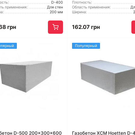
ость:
D-400
Плотность:
ть применения:
Для стен
Область применения:
Дл
а:
200 мм
Ширина:
68 грн
162.07 грн
улярный
Популярный
бетон D-500 200x300x600
Газобетон ХСМ Hoetten D-