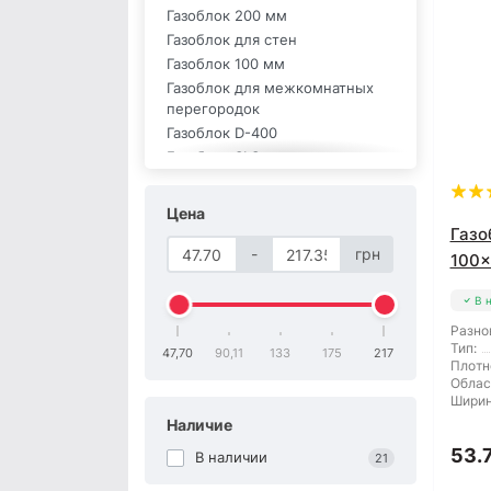
Газоблок 200 мм
Газоблок для стен
Газоблок 100 мм
Газоблок для межкомнатных
перегородок
Газоблок D-400
Газоблок SLS
Газоблок Aeroc
Газоблок UDK
Цена
Газоблок Стоунлайт
Газо
-
грн
100
В 
Разно
Тип:
47,70
90,11
133
175
217
Плотн
Облас
Ширин
Наличие
53.
В наличии
21