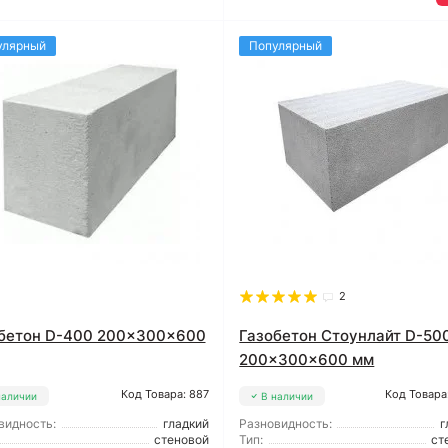
улярный
Популярный
2
бетон D-400 200x300x600
Газобетон Стоунлайт D-50
200x300x600 мм
Код Товара: 887
Код Товара
наличии
В наличии
видность:
гладкий
Разновидность:
г
стеновой
Тип:
ст