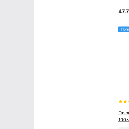
47.7
Поп
Газо
100