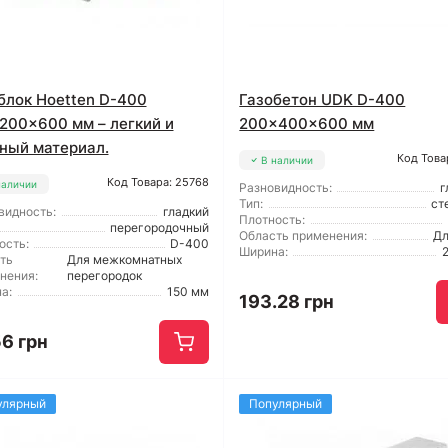
блок Hoetten D-400
Газобетон UDK D-400
200x600 мм – легкий и
200x400x600 мм
ный материал.
Код Това
В наличии
Код Товара: 25768
наличии
Разновидность:
г
Тип:
ст
видность:
гладкий
Плотность:
перегородочный
Область применения:
Дл
ость:
D-400
Ширина:
ть
Для межкомнатных
нения:
перегородок
а:
150 мм
193.28 грн
56 грн
улярный
Популярный