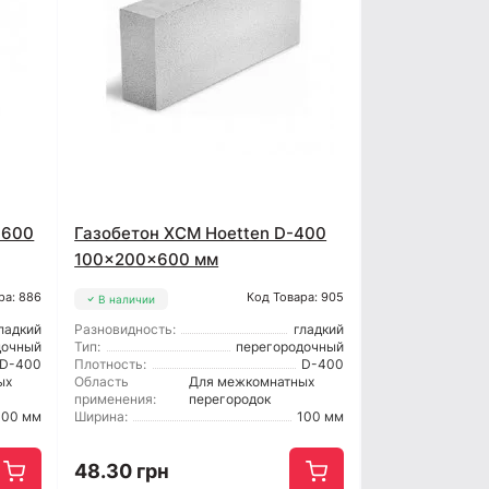
x600
Газобетон ХСМ Hoetten D-400
100x200x600 мм
ра: 886
Код Товара: 905
В наличии
ладкий
Разновидность:
гладкий
дочный
Тип:
перегородочный
D-400
Плотность:
D-400
ых
Область
Для межкомнатных
применения:
перегородок
100 мм
Ширина:
100 мм
48.30 грн