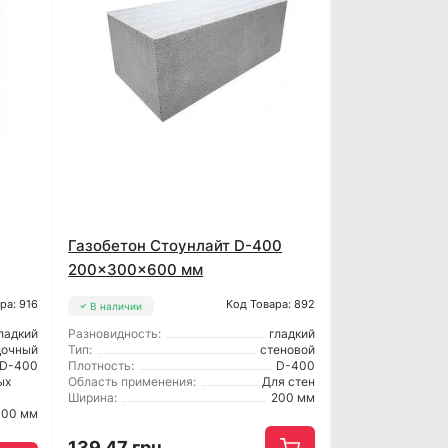
Газобетон Стоунлайт D-400
200x300x600 мм
ра: 916
Код Товара: 892
В наличии
ладкий
Разновидность:
гладкий
дочный
Тип:
стеновой
D-400
Плотность:
D-400
ых
Область применения:
Для стен
Ширина:
200 мм
100 мм
139.47 грн