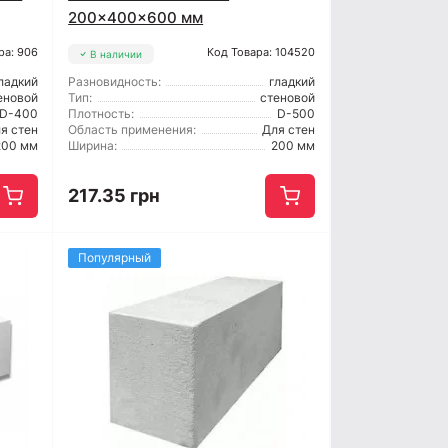
200x400x600 мм
ра: 906
Код Товара: 104520
В наличии
ладкий
Разновидность:
гладкий
еновой
Тип:
стеновой
D-400
Плотность:
D-500
я стен
Область применения:
Для стен
200 мм
Ширина:
200 мм
217.35 грн
Популярный