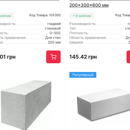
200x300x600 мм
Код Товара: 105300
Код Това
наличии
В наличии
видность:
гладкий
Разновидность:
г
стеновой
Тип:
ст
ость:
D-500
Плотность:
ть применения:
Для стен
Область применения:
Дл
а:
200 мм
Ширина:
01 грн
145.42 грн
Популярный