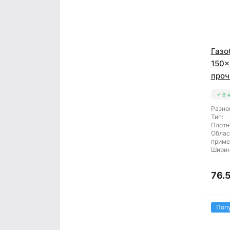
Газо
150x
проч
В 
Разно
Тип:
Плотн
Облас
приме
Ширин
76.
Поп