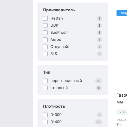
Производитель
Поп
Hetten
5
UDK
3
BudProstir
3
Aeroc
2
Стоунлайт
7
SLS
1
Тип
перегородочный
10
стеновой
11
Газо
мм
Плотность
В 
D-300
1
Разно
D-400
13
Тип: