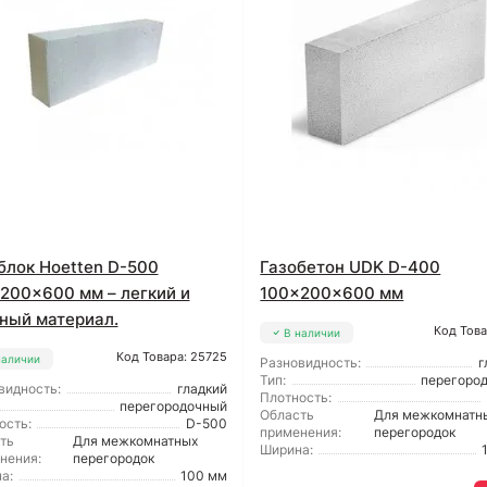
блок Hoetten D-500
Газобетон UDK D-400
200x600 мм – легкий и
100x200x600 мм
ный материал.
Код Това
В наличии
Код Товара: 25725
наличии
Разновидность:
г
Тип:
перегоро
видность:
гладкий
Плотность:
перегородочный
Область
Для межкомнатн
ость:
D-500
применения:
перегородок
ть
Для межкомнатных
Ширина:
нения:
перегородок
а:
100 мм