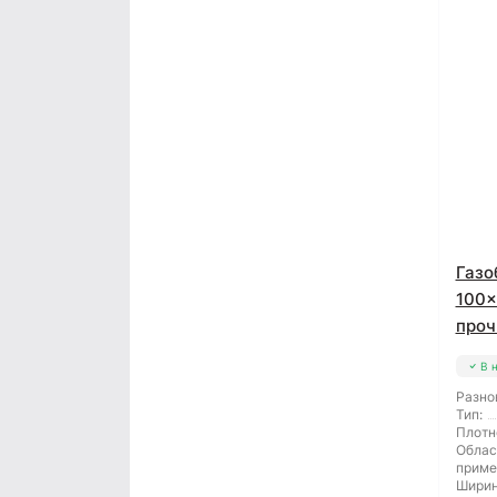
Газо
100x
проч
В 
Разно
Тип:
Плотн
Облас
приме
Ширин