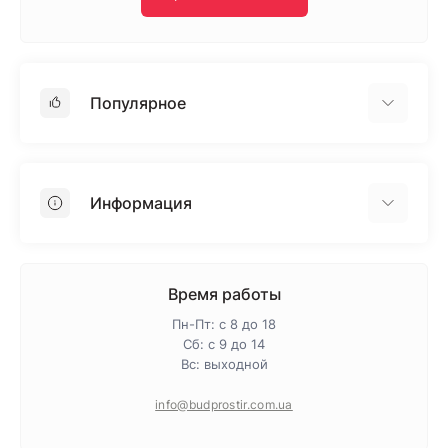
Популярное
Гипсокартон
OSB
Информация
Пенопласт
Пенополистирол
Доставка
Минеральная вата
Оплата
Время работы
Клей для плитки
Контакты
Пн-Пт: с 8 до 18
Гарантия и возврат
Сб: с 9 до 14
Вс: выходной
Про магазин
Политика конфиденциальности
info@budprostir.com.ua
Блог