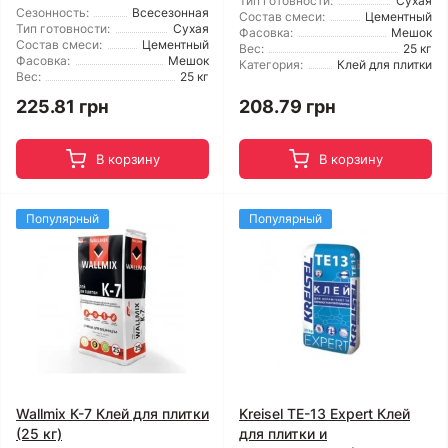
Тип готовности:
Сухая
Сезонность:
Всесезонная
Состав смеси:
Цементный
Тип готовности:
Сухая
Фасовка:
Мешок
Состав смеси:
Цементный
Вес:
25 кг
Фасовка:
Мешок
Категория:
Клей для плитки
Вес:
25 кг
225.81 грн
208.79 грн
В корзину
В корзину
Популярный
Популярный
Wallmix К-7 Клей для плитки
Kreisel TE-13 Expert Клей
(25 кг)
для плитки и