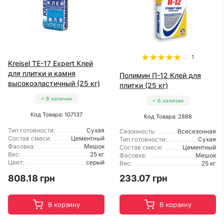
1
Kreisel TE-17 Expert Клей
для плитки и камня
Полимин П-12 Клей для
высокоэластичный (25 кг)
плитки (25 кг)
В наличии
В наличии
Код Товара: 107137
Код Товара: 2868
Тип готовности:
Сухая
Сезонность:
Всесезонная
Состав смеси:
Цементный
Тип готовности:
Сухая
Фасовка:
Мешок
Состав смеси:
Цементный
Вес:
25 кг
Фасовка:
Мешок
Цвет:
серый
Вес:
25 кг
808.18 грн
233.07 грн
В корзину
В корзину