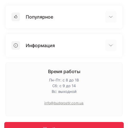
Популярное
Гипсокартон
OSB
Информация
Пенопласт
Пенополистирол
Доставка
Минеральная вата
Оплата
Время работы
Клей для плитки
Контакты
Пн-Пт: с 8 до 18
Гарантия и возврат
Сб: с 9 до 14
Вс: выходной
Про магазин
Политика конфиденциальности
info@budprostir.com.ua
Блог
Карта сайта
Производители