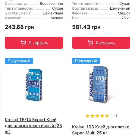
Сезонность:
Всесезонная
Тип готовности:
Сухая
Тип готовности:
Сухая
Состав смеси:
Цементный
Состав смеси:
Цементный
Фасовка:
Мешок
Фасовка:
Мешок
Вес:
25 кг
243.68 грн
581.43 грн
В корзину
В корзину
Популярный
Популярный
1
Kreisel TE-14 Expert Клей
для плитки эластичный (25
Kreisel 103 Клей для плитки
кг)
Super-Multi 25 кг