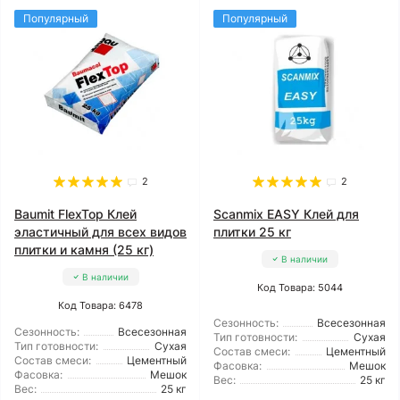
Популярный
Популярный
2
2
Baumit FlexTop Клей
Scanmix EASY Клей для
эластичный для всех видов
плитки 25 кг
плитки и камня (25 кг)
В наличии
В наличии
Код Товара: 5044
Код Товара: 6478
Сезонность:
Всесезонная
Сезонность:
Всесезонная
Тип готовности:
Сухая
Тип готовности:
Сухая
Состав смеси:
Цементный
Состав смеси:
Цементный
Фасовка:
Мешок
Фасовка:
Мешок
Вес:
25 кг
Вес:
25 кг