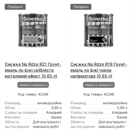
Продано
Продано
Снєжка Na Rdze R21 Грунт-
Снєжка Na Rdze R19 Грунт-
емаль по іржі срібляста
емаль по іржі чорна
металевий ефект (0,65 л)
напівматова (0,65 л)
Немає в наявності
Немає в наявності
Код товару: 42299
Код товару: 42298
Різновид:
антикорозійна
Різновид:
антикорозійна
Об'єм:
0,65 л
Об'єм:
0,65 л
Суміші за складом:
Алкідний
Суміші за складом:
Алкідний
Фасовка:
Банка
Фасовка:
Банка
Область
Для внутрішніх і
Область
Для внутрішніх і
застосування:
зовнішніх робіт
застосування:
зовнішніх робіт