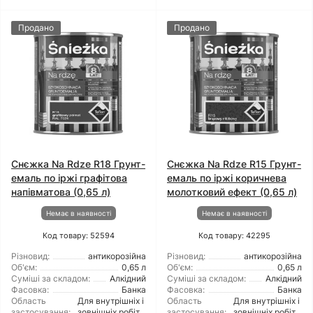
Продано
Продано
Снєжка Na Rdze R18 Грунт-
Снєжка Na Rdze R15 Грунт-
емаль по іржі графітова
емаль по іржі коричнева
напівматова (0,65 л)
молотковий ефект (0,65 л)
Немає в наявності
Немає в наявності
Код товару: 52594
Код товару: 42295
Різновид:
антикорозійна
Різновид:
антикорозійна
Об'єм:
0,65 л
Об'єм:
0,65 л
Суміші за складом:
Алкідний
Суміші за складом:
Алкідний
Фасовка:
Банка
Фасовка:
Банка
Область
Для внутрішніх і
Область
Для внутрішніх і
застосування:
зовнішніх робіт
застосування:
зовнішніх робіт