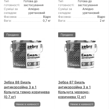
Тип
Готова до
Тип
Готова до
готовності:
застосування
готовності:
застосування
Суміші за
Алкідно
Суміші за
Алкідно
складом:
уретановий
складом:
уретановий
Фасовка:
Відро
Фасовка:
Відро
Вага:
0,7 кг
Вага:
2 кг
Продано
Продано
Зебра 88 Емаль
Зебра 87 Емаль
антикорозійна 3 в 1
антикорозійна 3 в 1
Кольчуга темно-коричнева
Кольчуга червоно-
(0,7 кг)
коричнева (2 кг)
Немає в наявності
Немає в наявності