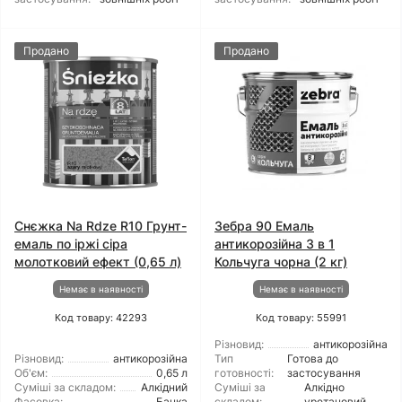
Продано
Продано
Снєжка Na Rdze R10 Грунт-
Зебра 90 Емаль
емаль по іржі сіра
антикорозійна 3 в 1
молотковий ефект (0,65 л)
Кольчуга чорна (2 кг)
Немає в наявності
Немає в наявності
Код товару: 42293
Код товару: 55991
Різновид:
антикорозійна
Різновид:
антикорозійна
Тип
Готова до
Об'єм:
0,65 л
готовності:
застосування
Суміші за складом:
Алкідний
Суміші за
Алкідно
Фасовка:
Банка
складом:
уретановий