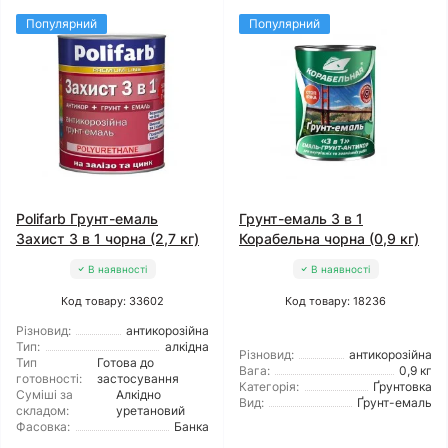
Популярний
Популярний
Polifarb Грунт-емаль
Грунт-емаль 3 в 1
Захист 3 в 1 чорна (2,7 кг)
Корабельна чорна (0,9 кг)
В наявності
В наявності
Код товару: 33602
Код товару: 18236
Різновид:
антикорозійна
Тип:
алкідна
Різновид:
антикорозійна
Тип
Готова до
Вага:
0,9 кг
готовності:
застосування
Категорія:
Ґрунтовка
Суміші за
Алкідно
Вид:
Ґрунт-емаль
складом:
уретановий
Фасовка:
Банка