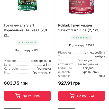
Грунт-емаль 3 в 1
Polifarb Грунт-емаль
Корабельна Вишнева (2,8
Захист 3 в 1 сіра (2,7 кг)
кг)
В наявності
В наявності
Код товару: 33599
Код товару: 21196
Різновид:
антикорозійна
Тип:
алкідна
Тип
Готова до
Різновид:
антикорозійна
готовності:
застосування
Вага:
2,8 кг
Суміші за
Алкідно
Категорія:
Ґрунтовка
складом:
уретановий
Вид:
Ґрунт-емаль
Фасовка:
Банка
603.75 грн
927.91 грн
До кошика
До кошика