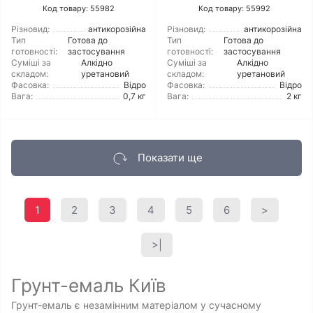
Код товару: 55982
Код товару: 55992
Різновид:
антикорозійна
Різновид:
антикорозійна
Тип
Готова до
Тип
Готова до
готовності:
застосування
готовності:
застосування
Суміші за
Алкідно
Суміші за
Алкідно
складом:
уретановий
складом:
уретановий
Фасовка:
Відро
Фасовка:
Відро
Вага:
0,7 кг
Вага:
2 кг
Показати ще
1
2
3
4
5
6
>
>|
Грунт-емаль Київ
Грунт-емаль є незамінним матеріалом у сучасному