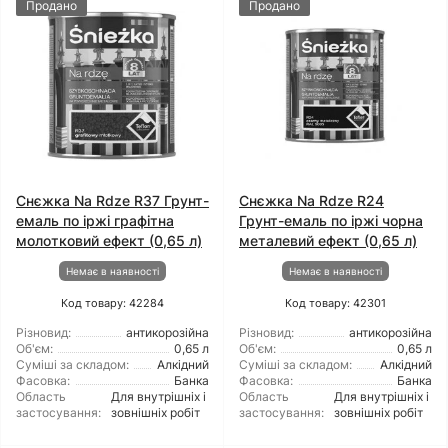
Продано
Продано
Снєжка Na Rdze R37 Грунт-
Снєжка Na Rdze R24
емаль по іржі графітна
Грунт-емаль по іржі чорна
молотковий ефект (0,65 л)
металевий ефект (0,65 л)
Немає в наявності
Немає в наявності
Код товару: 42284
Код товару: 42301
Різновид:
антикорозійна
Різновид:
антикорозійна
Об'єм:
0,65 л
Об'єм:
0,65 л
Суміші за складом:
Алкідний
Суміші за складом:
Алкідний
Фасовка:
Банка
Фасовка:
Банка
Область
Для внутрішніх і
Область
Для внутрішніх і
застосування:
зовнішніх робіт
застосування:
зовнішніх робіт