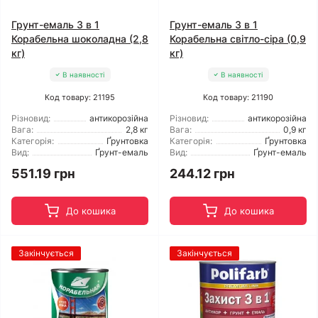
Грунт-емаль 3 в 1
Грунт-емаль 3 в 1
Корабельна шоколадна (2,8
Корабельна світло-сіра (0,9
кг)
кг)
В наявності
В наявності
Код товару: 21195
Код товару: 21190
Різновид:
антикорозійна
Різновид:
антикорозійна
Вага:
2,8 кг
Вага:
0,9 кг
Категорія:
Ґрунтовка
Категорія:
Ґрунтовка
Вид:
Ґрунт-емаль
Вид:
Ґрунт-емаль
551.19 грн
244.12 грн
До кошика
До кошика
Закінчується
Закінчується