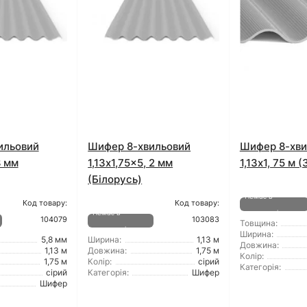
ильовий
Шифер 8-хвильовий
Шифер 8-хви
8 мм
1,13x1,75x5, 2 мм
1,13x1, 75 м
(Білорусь)
Немає в
Код товару:
Код товару:
Немає в
наявності
104079
103083
Товщина:
наявності
Ширина:
5,8 мм
Ширина:
1,13 м
Довжина:
1,13 м
Довжина:
1,75 м
Колір:
1,75 м
Колір:
сірий
Категорія:
сірий
Категорія:
Шифер
Шифер