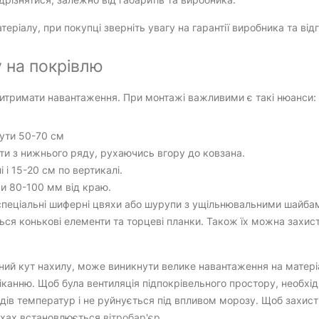
теріалу, при покупці зверніть увагу на гарантії виробника та від
 на покрівлю
витримати навантаження. При монтажі важливими є такі нюанси:
ути 50-70 см
ти з нижнього ряду, рухаючись вгору до ковзана.
 і 15-20 см по вертикалі.
ючи 80-100 мм від краю.
спеціальні шиферні цвяхи або шурупи з ущільнювальними шайба
ться конькові елементи та торцеві планки. Також їх можна зах
й кут нахилу, може виникнути велике навантаження на матеріал 
іканню. Щоб була вентиляція підпокрівельного простору, необхі
дів температур і не руйнується під впливом морозу. Щоб захисти
дахах встановлюється
вітробар'єр
.