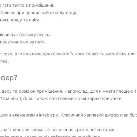
ігати тепло в приміщенні.
 більше при правильній експлуатації.
ям, дощу та снігу.
ідвищує безпеку будівлі.
практично не чутний.
тику, але важливо враховувати їх вагу та якість матеріалу для
упна.
ифер?
и даху та розміри приміщення. Наприклад, для кімнати площею 
3 м або 1,75 м. Також важливими є інші характеристики:
шими елементами інтер'єру. Класичний хвилевий шифер має біло
нює їх монтаж і вимагає посилення кроквяної системи.
різнятися, залежно від габаритів та виробника.