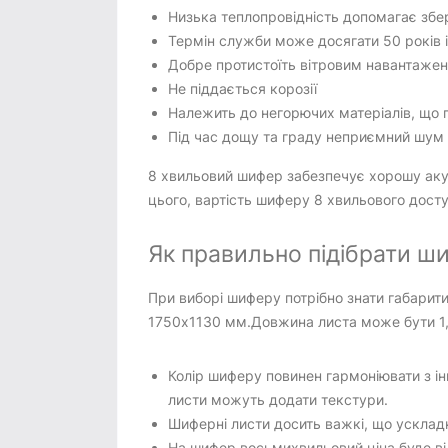
Низька теплопровідність допомагає збер
Термін служби може досягати 50 років і
Добре протистоїть вітровим навантаженн
Не піддається корозії
Належить до негорючих матеріалів, що п
Під час дощу та граду неприємний шум 
8 хвильовий шифер забезпечує хорошу акус
цього, вартість шиферу 8 хвильового дост
Як правильно підібрати ш
При виборі шиферу потрібно знати габарит
1750x1130 мм.Довжина листа може бути 1,1
Колір шиферу повинен гармоніювати з ін
листи можуть додати текстури.
Шиферні листи досить важкі, що усклад
На шифер восьмихвильовий ціна буде від