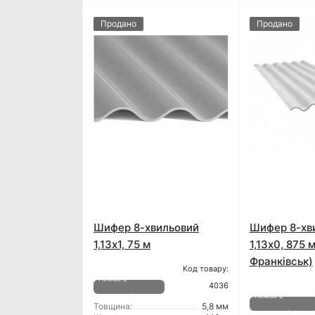
Продано
Продано
Шифер 8-хвильовий
Шифер 8-хв
1,13x1, 75 м
1,13x0, 875 м
Франківськ)
Код товару:
Немає в
4036
наявності
Немає в
Товщина:
5,8 мм
наявності