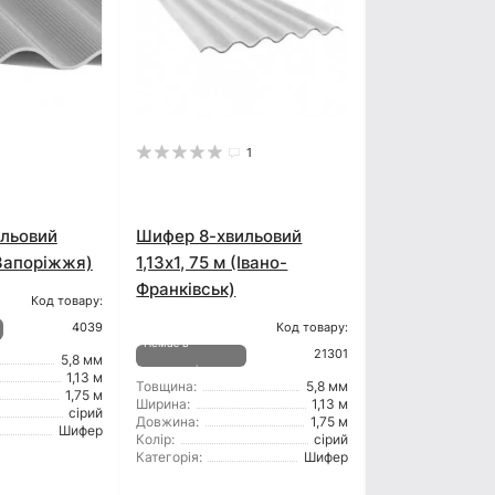
1
льовий
Шифер 8-хвильовий
 (Запоріжжя)
1,13x1, 75 м (Івано-
Франківськ)
Код товару:
4039
Код товару:
Немає в
21301
5,8 мм
наявності
1,13 м
Товщина:
5,8 мм
1,75 м
Ширина:
1,13 м
сірий
Довжина:
1,75 м
Шифер
Колір:
сірий
Категорія:
Шифер