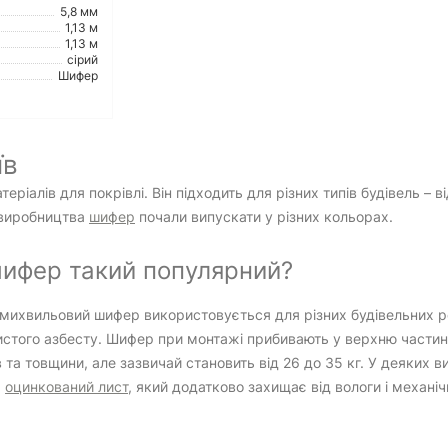
5,8 мм
1,13 м
1,13 м
сірий
Шифер
їв
ріалів для покрівлі. Він підходить для різних типів будівель – 
й виробництва
шифер
почали випускати у різних кольорах.
ифер такий популярний?
ьмихвильовий шифер використовується для різних будівельних роб
стого азбесту. Шифер при монтажі прибивають у верхню частину
в та товщини, але зазвичай становить від 26 до 35 кг. У деяких 
,
оцинкований лист
, який додатково захищає від вологи і механ