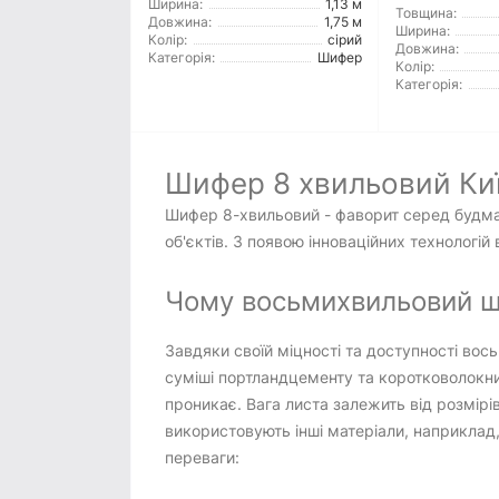
Ширина:
1,13 м
Товщина:
Довжина:
1,75 м
Ширина:
Колір:
сірий
Довжина:
Категорія:
Шифер
Колір:
Категорія:
Шифер 8 хвильовий Ки
Шифер 8-хвильовий - фаворит серед будмате
об'єктів. З появою інноваційних технологі
Чому восьмихвильовий ш
Завдяки своїй міцності та доступності вос
суміші портландцементу та коротковолокни
проникає. Вага листа залежить від розмірі
використовують інші матеріали, наприклад
переваги: