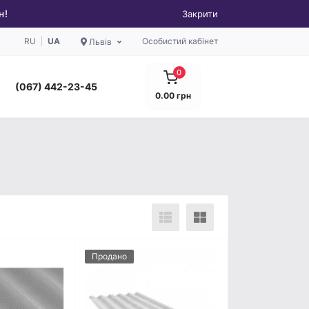
н!
Закрити
RU
UA
Особистий кабінет
Львів
0
(067) 442-23-45
0.00 грн
Продано