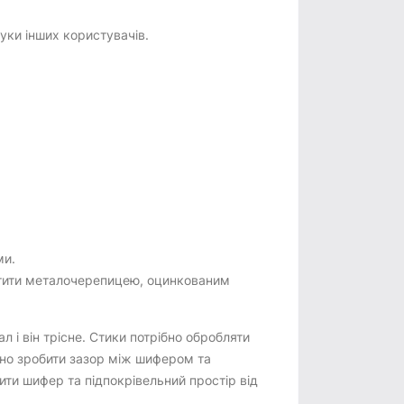
гуки інших користувачів.
ми.
истити металочерепицею, оцинкованим
і він трісне. Стики потрібно обробляти
дно зробити зазор між шифером та
ти шифер та підпокрівельний простір від