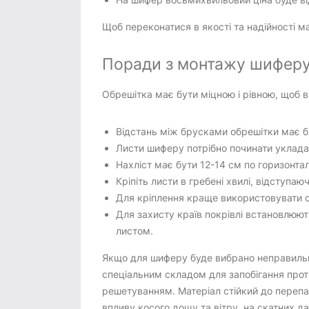
Щоб переконатися в якості та надійності ма
Поради з монтажу шиферу
Обрешітка має бути міцною і рівною, щоб 
Відстань між брусками обрешітки має б
Листи шиферу потрібно починати уклада
Нахліст має бути 12-14 см по горизонталі
Кріпіть листи в гребені хвилі, відступа
Для кріплення краще використовувати 
Для захисту країв покрівлі встановлюю
листом.
Якщо для шиферу буде вибрано неправильни
спеціальним складом для запобігання прот
решетуванням. Матеріал стійкий до перепа
впливу косого дощу та вітру, на скатних 