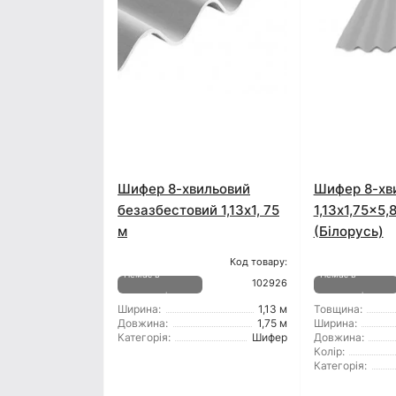
Шифер 8-хвильовий
Шифер 8-хв
безазбестовий 1,13x1, 75
1,13x1,75x5,
м
(Білорусь)
Код товару:
Немає в
Немає в
102926
наявності
наявності
Ширина:
1,13 м
Товщина:
Довжина:
1,75 м
Ширина:
Категорія:
Шифер
Довжина:
Колір:
Категорія: