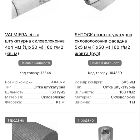
VALMIERA сітка
SHTOCK сітка штукатурна
штукатурна скловолоконна
скловолоконна фасадна
4x4 мм (1,1x50 м) 160 г/м2
5x5 мм (1x50 м) 160 г/м2
(кв. м)
жовта (рул)
Немає в наявності
Немає в наявності
Код товару: 12344
Код товару: 104889
Розмір комірки:
4x4 мм
Розмір комірки:
5x5 мм
Тип:
Сітка штукатурна
Тип:
Сітка штукатурна
Щільність:
160 г/м2
Щільність:
160 г/м2
Матеріал:
Скловолокно
Матеріал:
Скловолокно
Фасовка:
Кв.м.
Ширина:
1 м
Продано
Продано