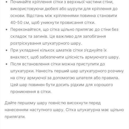
Починайте кріплення сітки з верхньої частини стіни,
використовуючи дюбелі або шурупи для кріплення до
основи. Відстань між кріпленнями повинна становити
40-50 см, щоб уникнути провисання сітки.
Переконайтеся, що сітка щільно прилягає до стіни без
складок та загинів. Це важливо для запобігання
розтріскування штукатурного шару.
При укладанні кількох шматків сітки з'єднуйте їх
внахлест, щоб забезпечити цілісність армуючого шару.
Після встановлення сітки можна приступити до
штукатурки. Нанесіть перший шар штукатурного розчину
на сітку армуючої за допомогою шпателя або правила.
Цей шар повинен бути досить рідким для хорошого
проникнення в сітки.
Дайте першому шару повністю висохнути перед
нанесенням наступного шару. Сітка штукатурна має щільно
прилягати.