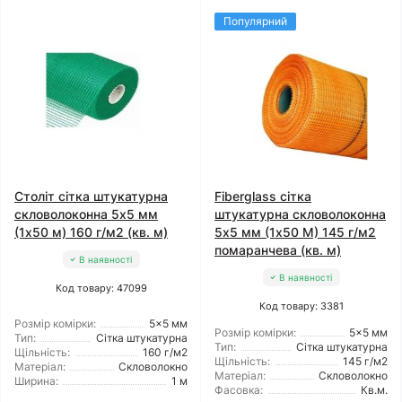
Популярний
Століт сітка штукатурна
Fiberglass сітка
скловолоконна 5x5 мм
штукатурна скловолоконна
(1x50 м) 160 г/м2 (кв. м)
5x5 мм (1x50 М) 145 г/м2
помаранчева (кв. м)
В наявності
В наявності
Код товару: 47099
Код товару: 3381
Розмір комірки:
5x5 мм
Розмір комірки:
5x5 мм
Тип:
Сітка штукатурна
Тип:
Сітка штукатурна
Щільність:
160 г/м2
Щільність:
145 г/м2
Матеріал:
Скловолокно
Матеріал:
Скловолокно
Ширина:
1 м
Фасовка:
Кв.м.