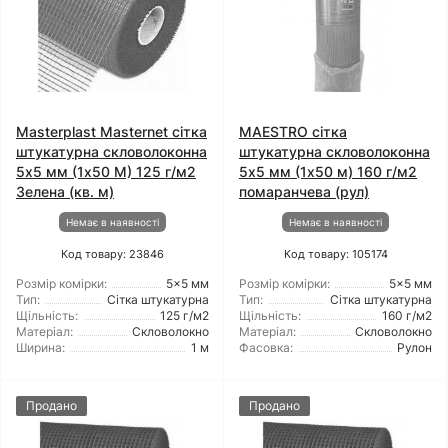
Masterplast Masternet сітка
MAESTRO сітка
штукатурна скловолоконна
штукатурна скловолоконна
5x5 мм (1x50 М) 125 г/м2
5x5 мм (1x50 м) 160 г/м2
Зелена (кв. м)
помаранчева (рул)
Немає в наявності
Немає в наявності
Код товару: 23846
Код товару: 105174
Розмір комірки:
5x5 мм
Розмір комірки:
5x5 мм
Тип:
Сітка штукатурна
Тип:
Сітка штукатурна
Щільність:
125 г/м2
Щільність:
160 г/м2
Матеріал:
Скловолокно
Матеріал:
Скловолокно
Ширина:
1 м
Фасовка:
Рулон
Продано
Продано