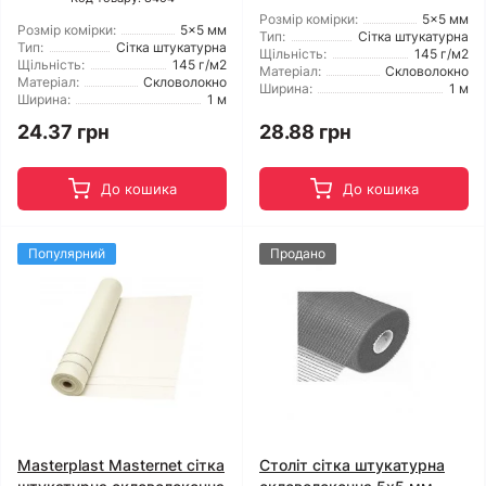
Розмір комірки:
5x5 мм
Розмір комірки:
5x5 мм
Тип:
Сітка штукатурна
Тип:
Сітка штукатурна
Щільність:
145 г/м2
Щільність:
145 г/м2
Матеріал:
Скловолокно
Матеріал:
Скловолокно
Ширина:
1 м
Ширина:
1 м
24.37 грн
28.88 грн
До кошика
До кошика
Популярний
Продано
Masterplast Masternet сітка
Століт сітка штукатурна