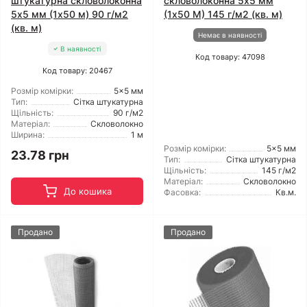
штукатурна скловолоконна
скловолоконна 5x5 мм
5x5 мм (1x50 м) 90 г/м2
(1x50 М) 145 г/м2 (кв. м)
(кв. м)
Немає в наявності
В наявності
Код товару: 47098
Код товару: 20467
Розмір комірки:
5x5 мм
Тип:
Сітка штукатурна
Щільність:
90 г/м2
Матеріал:
Скловолокно
Ширина:
1 м
Розмір комірки:
5x5 мм
23.78 грн
Тип:
Сітка штукатурна
Щільність:
145 г/м2
Матеріал:
Скловолокно
До кошика
Фасовка:
Кв.м.
Продано
Продано