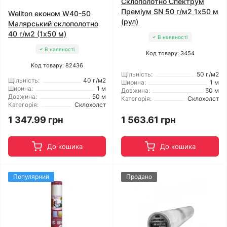
Склополотно Спектрум
Преміум SN 50 г/м2 1x50 м
Wellton економ W40-50
(рул)
Малярський склополотно
40 г/м2 (1x50 м)
В наявності
В наявності
Код товару: 3454
Код товару: 82436
Щільність:
50 г/м2
Щільність:
40 г/м2
Ширина:
1 м
Ширина:
1 м
Довжина:
50 м
Довжина:
50 м
Категорія:
Склохолст
Категорія:
Склохолст
1 347.99 грн
1 563.61 грн
До кошика
До кошика
Популярний
Продано