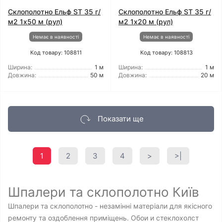
Склополотно Ельф ST 35 г/
Склополотно Ельф ST 35 г/
м2 1x50 м (рул)
м2 1x20 м (рул)
Немає в наявності
Немає в наявності
Код товару: 108811
Код товару: 108813
Ширина:
1 м
Ширина:
1 м
Довжина:
50 м
Довжина:
20 м
Показати ще
1
2
3
4
>
>|
Шпалери та склополотно Київ
Шпалери та склополотно - незамінні матеріали для якісного
ремонту та оздоблення приміщень. Обои и стеклохолст