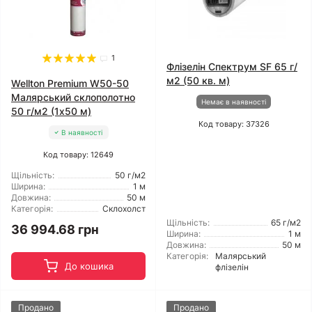
1
Флізелін Спектрум SF 65 г/
м2 (50 кв. м)
Wellton Premium W50-50
Малярський склополотно
Немає в наявності
50 г/м2 (1x50 м)
Код товару: 37326
В наявності
Код товару: 12649
Щільність:
50 г/м2
Ширина:
1 м
Довжина:
50 м
Категорія:
Склохолст
Щільність:
65 г/м2
36 994.68 грн
Ширина:
1 м
Довжина:
50 м
Категорія:
Малярський
До кошика
флізелін
Продано
Продано