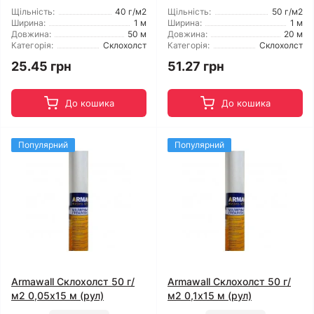
Щільність:
40 г/м2
Щільність:
50 г/м2
Ширина:
1 м
Ширина:
1 м
Довжина:
50 м
Довжина:
20 м
Категорія:
Склохолст
Категорія:
Склохолст
25.45 грн
51.27 грн
До кошика
До кошика
Популярний
Популярний
Armawall Склохолст 50 г/
Armawall Склохолст 50 г/
м2 0,05x15 м (рул)
м2 0,1x15 м (рул)