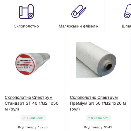
Склополотно
Малярський флізелін
Шпа
Склополотно Спектрум
Склополотно Спектрум
Стандарт ЅТ 40 г/м2 1x50
Преміум SN 50 г/м2 1x20 м
м (рул)
(рул)
В наявності
В наявності
Код товару: 13283
Код товару: 9542