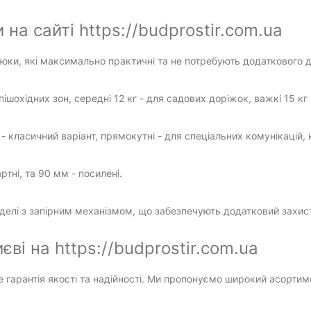
на сайті https://budprostir.com.ua
люки, які максимально практичні та не потребують додаткового д
 пішохідних зон, середні 12 кг - для садових доріжок, важкі 15 кг 
- класичний варіант, прямокутні - для спеціальних комунікацій, 
тні, та 90 мм - посилені.
лі з запірним механізмом, що забезпечують додатковий захист
ві на https://budprostir.com.ua
 гарантія якості та надійності. Ми пропонуємо широкий асортиме