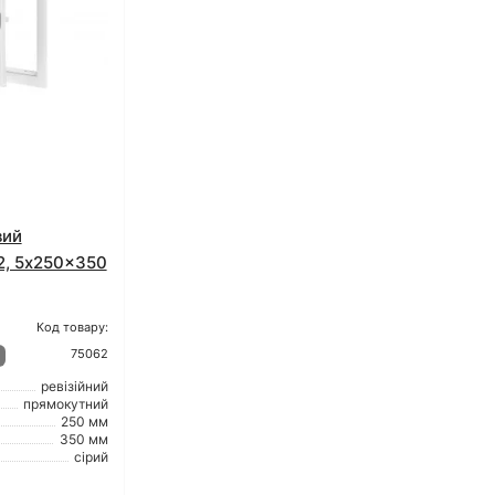
вий
12, 5x250x350
Код товару:
75062
ревізійний
прямокутний
250 мм
350 мм
сірий