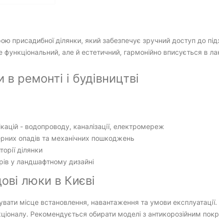
ою присадибної ділянки, який забезпечує зручний доступ до під
 функціональний, але й естетичний, гармонійно вписується в л
в ремонті і будівництві
ікацій - водопроводу, каналізації, електромереж
ерних опадів та механічних пошкоджень
орії ділянки
рів у ландшафтному дизайні
ові люки в Києві
вати місце встановлення, навантаження та умови експлуатації.
кціоналу. Рекомендується обирати моделі з антикорозійним пок