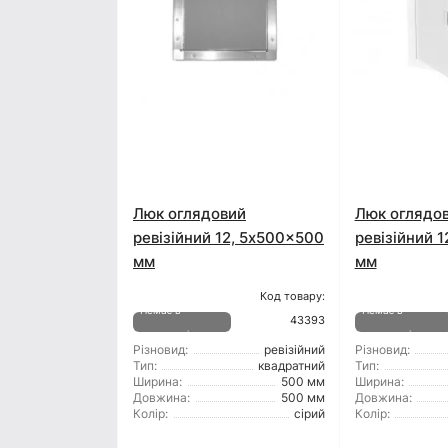
Люк оглядовий
Люк оглядо
ревізійний 12, 5x500x500
ревізійний 
мм
мм
Код товару:
Немає в
Немає в
43393
наявності
наявності
Різновид:
ревізійний
Різновид:
Тип:
квадратний
Тип:
Ширина:
500 мм
Ширина:
Довжина:
500 мм
Довжина:
Колір:
сірий
Колір: