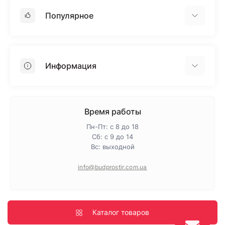
Популярное
Гипсокартон
OSB
Информация
Пенопласт
Пенополистирол
Доставка
Минеральная вата
Оплата
Время работы
Клей для плитки
Контакты
Пн-Пт: с 8 до 18
Гарантия и возврат
Сб: с 9 до 14
Вс: выходной
Про магазин
Политика конфиденциальности
info@budprostir.com.ua
Блог
Карта сайта
Производители
Каталог товаров