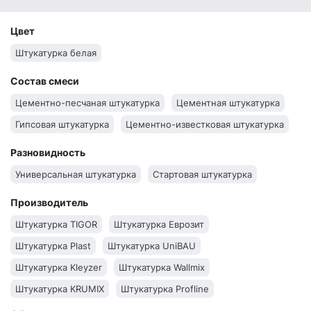
Цвет
Штукатурка белая
Состав смеси
Цементно-песчаная штукатурка
Цементная штукатурка
Гипсовая штукатурка
Цементно-известковая штукатурка
Разновидность
Универсальная штукатурка
Стартовая штукатурка
Производитель
Штукатурка TIGOR
Штукатурка Еврозит
Штукатурка Plast
Штукатурка UniBAU
Штукатурка Kleyzer
Штукатурка Wallmix
Штукатурка KRUMIX
Штукатурка Profline
Штукатурка Siltek
Штукатурка Scanmix