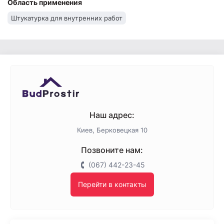
Область применения
Штукатурка Kreisel
Штукатурка Полимин
Штукатурка для внутренних работ
Штукатурка Eurogips
Штукатурка Церезит
Штукатурка BudmonsteR
Штукатурка Baumit
Штукатурка Aygips
Штукатурка Кнауф
Штукатурка Anserglob
Наш адрес:
Киев, Берковецкая 10
Позвоните нам:
(067) 442-23-45
Перейти в контакты