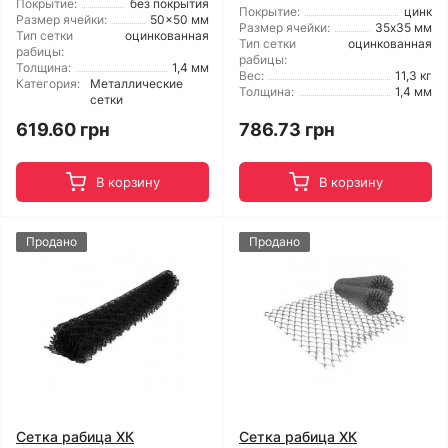
Покрытие:
без покрытия
Покрытие:
цинк
Размер ячейки:
50x50 мм
Размер ячейки:
35х35 мм
Тип сетки
оцинкованная
Тип сетки
оцинкованная
рабицы:
рабицы:
Толщина:
1,4 мм
Вес:
11,3 кг
Категория:
Металлические
Толщина:
1,4 мм
сетки
619.60 грн
786.73 грн
В корзину
В корзину
Продано
Продано
Сетка рабица ХК
Сетка рабица ХК