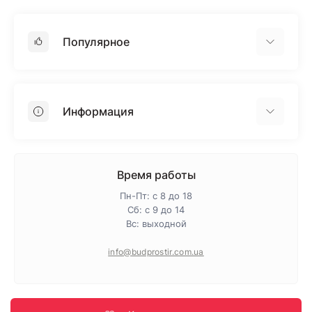
Популярное
Гипсокартон
OSB
Информация
Пенопласт
Пенополистирол
Доставка
Минеральная вата
Оплата
Время работы
Клей для плитки
Контакты
Пн-Пт: с 8 до 18
Гарантия и возврат
Сб: с 9 до 14
Вс: выходной
Про магазин
Политика конфиденциальности
info@budprostir.com.ua
Блог
Карта сайта
Производители