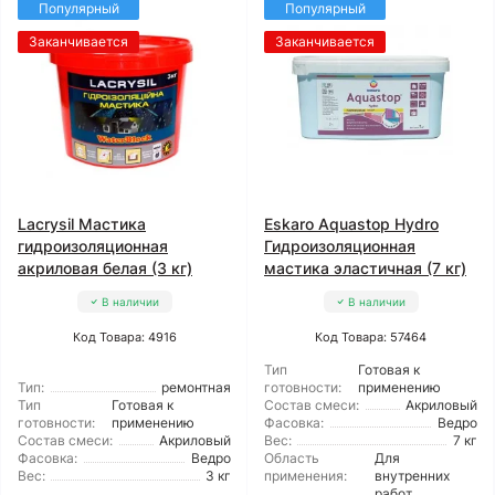
Популярный
Популярный
Заканчивается
Заканчивается
Lacrysil Мастика
Eskaro Aquastop Hydro
гидроизоляционная
Гидроизоляционная
акриловая белая (3 кг)
мастика эластичная (7 кг)
В наличии
В наличии
Код Товара: 4916
Код Товара: 57464
Тип
Готовая к
Тип:
ремонтная
готовности:
применению
Тип
Готовая к
Состав смеси:
Акриловый
готовности:
применению
Фасовка:
Ведро
Состав смеси:
Акриловый
Вес:
7 кг
Фасовка:
Ведро
Область
Для
Вес:
3 кг
применения:
внутренних
работ