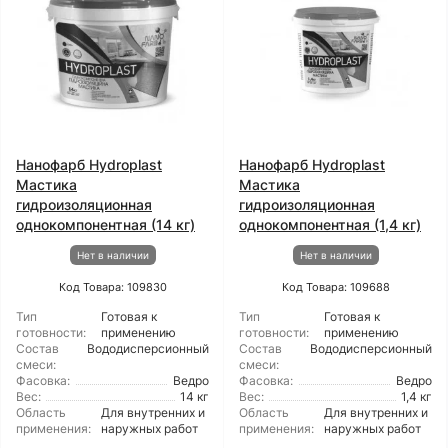
Нанофарб Hydroplast
Нанофарб Hydroplast
Мастика
Мастика
гидроизоляционная
гидроизоляционная
однокомпонентная (14 кг)
однокомпонентная (1,4 кг)
Нет в наличии
Нет в наличии
Код Товара: 109830
Код Товара: 109688
Тип
Готовая к
Тип
Готовая к
готовности:
применению
готовности:
применению
Состав
Вододисперсионный
Состав
Вододисперсионный
смеси:
смеси:
Фасовка:
Ведро
Фасовка:
Ведро
Вес:
14 кг
Вес:
1,4 кг
Область
Для внутренних и
Область
Для внутренних и
применения:
наружных работ
применения:
наружных работ