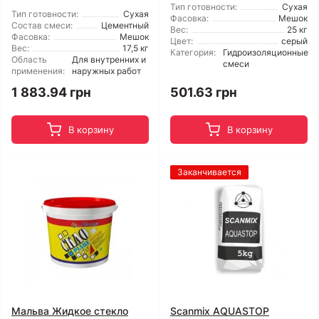
Тип готовности:
Сухая
Тип готовности:
Сухая
Фасовка:
Мешок
Состав смеси:
Цементный
Вес:
25 кг
Фасовка:
Мешок
Цвет:
серый
Вес:
17,5 кг
Категория:
Гидроизоляционные
Область
Для внутренних и
смеси
применения:
наружных работ
1 883.94 грн
501.63 грн
В корзину
В корзину
Заканчивается
Мальва Жидкое стекло
Scanmix AQUASTOP