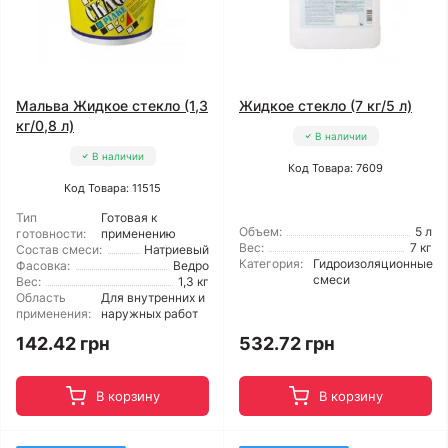
Мальва Жидкое стекло (1,3
Жидкое стекло (7 кг/5 л)
кг/0,8 л)
В наличии
В наличии
Код Товара: 7609
Код Товара: 11515
Тип
Готовая к
Объем:
5 л
готовности:
применению
Вес:
7 кг
Состав смеси:
Натриевый
Категория:
Гидроизоляционные
Фасовка:
Ведро
смеси
Вес:
1,3 кг
Область
Для внутренних и
применения:
наружных работ
142.42 грн
532.72 грн
В корзину
В корзину