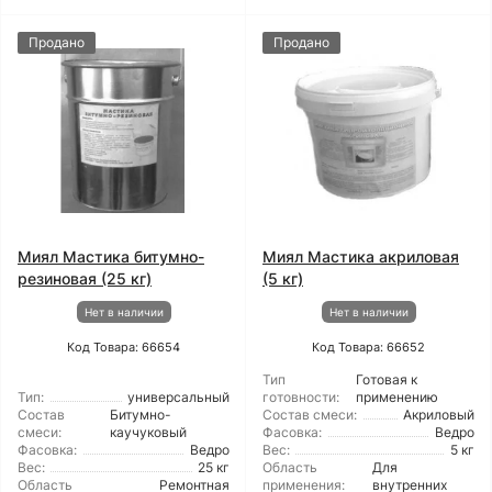
Продано
Продано
Миял Мастика битумно-
Миял Мастика акриловая
резиновая (25 кг)
(5 кг)
Нет в наличии
Нет в наличии
Код Товара: 66654
Код Товара: 66652
Тип
Готовая к
Тип:
универсальный
готовности:
применению
Состав
Битумно-
Состав смеси:
Акриловый
смеси:
каучуковый
Фасовка:
Ведро
Фасовка:
Ведро
Вес:
5 кг
Вес:
25 кг
Область
Для
Область
Ремонтная
применения:
внутренних