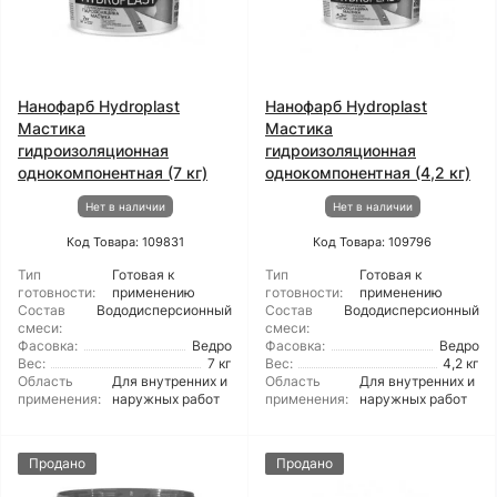
Нанофарб Hydroplast
Нанофарб Hydroplast
Мастика
Мастика
гидроизоляционная
гидроизоляционная
однокомпонентная (7 кг)
однокомпонентная (4,2 кг)
Нет в наличии
Нет в наличии
Код Товара: 109831
Код Товара: 109796
Тип
Готовая к
Тип
Готовая к
готовности:
применению
готовности:
применению
Состав
Вододисперсионный
Состав
Вододисперсионный
смеси:
смеси:
Фасовка:
Ведро
Фасовка:
Ведро
Вес:
7 кг
Вес:
4,2 кг
Область
Для внутренних и
Область
Для внутренних и
применения:
наружных работ
применения:
наружных работ
Продано
Продано