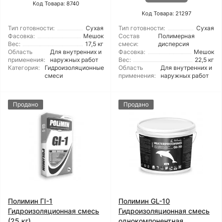
Код Товара: 8740
Код Товара: 21297
Тип готовности:
Сухая
Тип готовности:
Сухая
Фасовка:
Мешок
Состав
Полимерная
Вес:
17,5 кг
смеси:
дисперсия
Область
Для внутренних и
Фасовка:
Мешок
применения:
наружных работ
Вес:
22,5 кг
Категория:
Гидроизоляционные
Область
Для внутренних и
смеси
применения:
наружных работ
Продано
Продано
Полимин ГІ-1
Полимин GL-10
Гидроизоляционная смесь
Гидроизоляционная смесь
(25 кг)
однокомпонентная