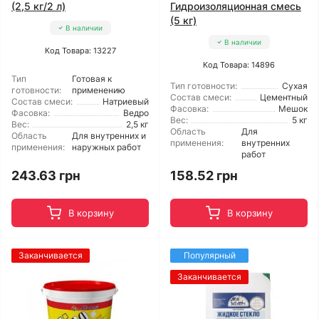
(2,5 кг/2 л)
Гидроизоляционная смесь
(5 кг)
В наличии
В наличии
Код Товара: 13227
Код Товара: 14896
Тип
Готовая к
Тип готовности:
Сухая
готовности:
применению
Состав смеси:
Цементный
Состав смеси:
Натриевый
Фасовка:
Мешок
Фасовка:
Ведро
Вес:
5 кг
Вес:
2,5 кг
Область
Для
Область
Для внутренних и
применения:
внутренних
применения:
наружных работ
работ
243.63 грн
158.52 грн
В корзину
В корзину
Заканчивается
Популярный
Заканчивается