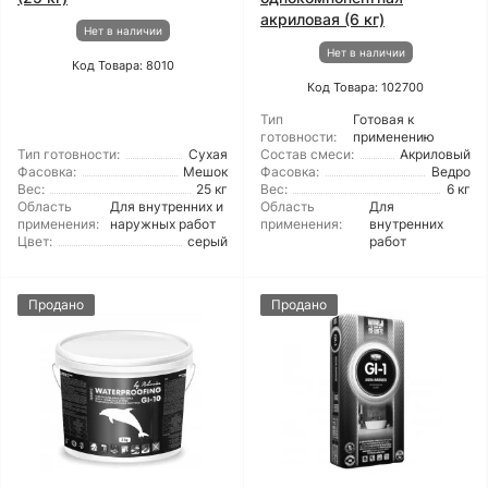
акриловая (6 кг)
Нет в наличии
Нет в наличии
Код Товара: 8010
Код Товара: 102700
Тип
Готовая к
готовности:
применению
Тип готовности:
Сухая
Состав смеси:
Акриловый
Фасовка:
Мешок
Фасовка:
Ведро
Вес:
25 кг
Вес:
6 кг
Область
Для внутренних и
Область
Для
применения:
наружных работ
применения:
внутренних
Цвет:
серый
работ
Продано
Продано