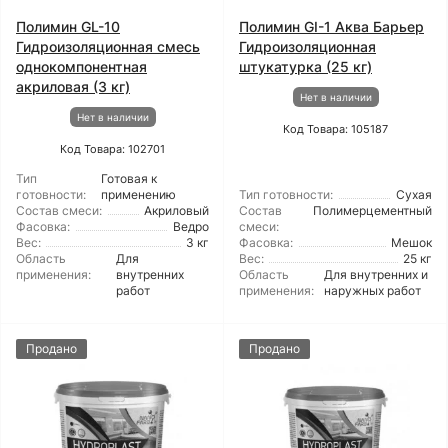
Полимин GL-10
Полимин GI-1 Аква Барьер
Гидроизоляционная смесь
Гидроизоляционная
однокомпонентная
штукатурка (25 кг)
акриловая (3 кг)
Нет в наличии
Нет в наличии
Код Товара: 105187
Код Товара: 102701
Тип
Готовая к
готовности:
применению
Тип готовности:
Сухая
Состав смеси:
Акриловый
Состав
Полимерцементный
Фасовка:
Ведро
смеси:
Вес:
3 кг
Фасовка:
Мешок
Область
Для
Вес:
25 кг
применения:
внутренних
Область
Для внутренних и
работ
применения:
наружных работ
Продано
Продано