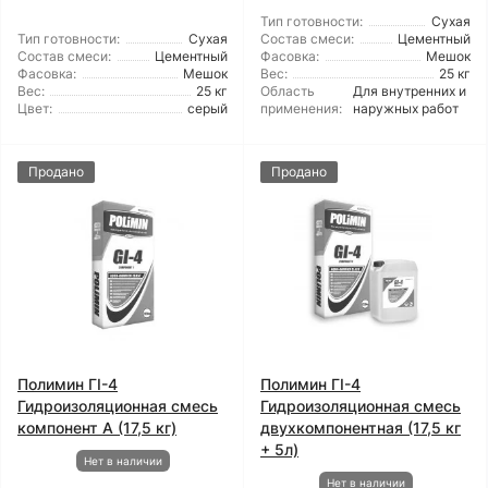
Тип готовности:
Сухая
Тип готовности:
Сухая
Состав смеси:
Цементный
Состав смеси:
Цементный
Фасовка:
Мешок
Фасовка:
Мешок
Вес:
25 кг
Вес:
25 кг
Область
Для внутренних и
Цвет:
серый
применения:
наружных работ
Продано
Продано
Полимин ГІ-4
Полимин ГІ-4
Гидроизоляционная смесь
Гидроизоляционная смесь
компонент А (17,5 кг)
двухкомпонентная (17,5 кг
+ 5л)
Нет в наличии
Нет в наличии