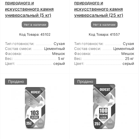
природного и
природного и
искусственного камня
искусственного камня
универсальный (5 кг)
универсальный (25 кг)
Нет в наличии
Нет в наличии
Код Товара: 45102
Код Товара: 41557
Тип готовности:
Сухая
Тип готовности:
Сухая
Состав смеси:
Цементный
Состав смеси:
Цементный
Фасовка:
Мешок
Фасовка:
Мешок
Вес:
5 кг
Вес:
25 кг
Цвет:
серый
Цвет:
серый
Продано
Продано