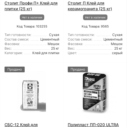
Столит Профи П+ Клей для
Столит П Клей для
плитки (25 кг)
керамогранита (25 кг)
Нет в наличии
Нет в наличии
Код Товара: 103255
Код Товара: 9565
Тип готовности:
Сухая
Тип готовности:
Сухая
Состав смеси:
Цементный
Состав смеси:
Цементный
Фасовка:
Мешок
Фасовка:
Мешок
Вес:
25 кг
Вес:
25 кг
Категория:
Клей для плитки
Цвет:
серый
Продано
Продано
СБС-12 Клей для
Полипласт ПП-020 ULTRA