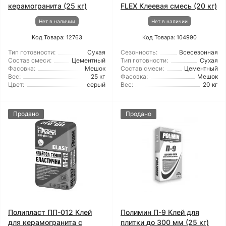
керамогранита (25 кг)
FLEX Клеевая смесь (20 кг)
Нет в наличии
Нет в наличии
Код Товара: 12763
Код Товара: 104990
Тип готовности:
Сухая
Сезонность:
Всесезонная
Состав смеси:
Цементный
Тип готовности:
Сухая
Фасовка:
Мешок
Состав смеси:
Цементный
Вес:
25 кг
Фасовка:
Мешок
Цвет:
серый
Вес:
20 кг
Продано
Продано
Полипласт ПП-012 Клей
Полимин П-9 Клей для
для керамогранита с
плитки до 300 мм (25 кг)