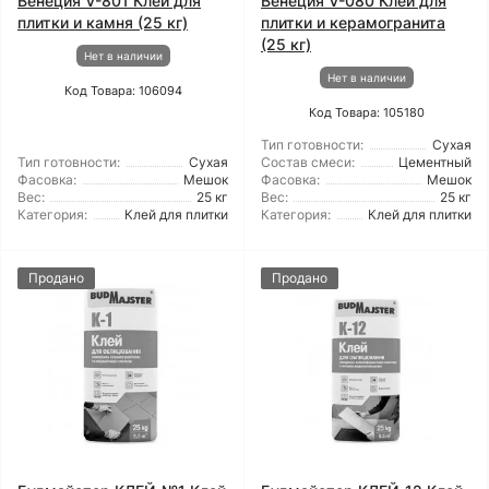
Венеция V-801 Клей для
Венеция V-080 Клей для
плитки и камня (25 кг)
плитки и керамогранита
(25 кг)
Нет в наличии
Нет в наличии
Код Товара: 106094
Код Товара: 105180
Тип готовности:
Сухая
Тип готовности:
Сухая
Состав смеси:
Цементный
Фасовка:
Мешок
Фасовка:
Мешок
Вес:
25 кг
Вес:
25 кг
Категория:
Клей для плитки
Категория:
Клей для плитки
Продано
Продано