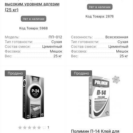
высоким уровнем адгезии
Нет в наличии
(25 кг)
Код Товара: 2876
Нет в наличии
Код Товара: 5968
Модель:
ПП-012
Сезонность:
Всесезонная
Тип готовности:
Сухая
Тип готовности:
Сухая
Состав смеси:
Цементный
Состав смеси:
Цементный
Фасовка:
Мешок
Фасовка:
Мешок
Вес:
25 кг
Вес:
25 кг
Продано
Продано
1
Полимин П-14 Клей для