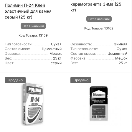
керамогранита Зима (25
Полимин П-24 Клей
кг)
эластичный для камня
серый (25 кг)
Нет в наличии
Нет в наличии
Код Товара: 10162
Код Товара: 13159
Тип готовности:
Сухая
Сезонность:
Зимняя
Состав смеси:
Цементный
Тип готовности:
Сухая
Фасовка:
Мешок
Состав смеси:
Цементный
Вес:
25 кг
Фасовка:
Мешок
Цвет:
серый
Вес:
25 кг
Продано
Продано