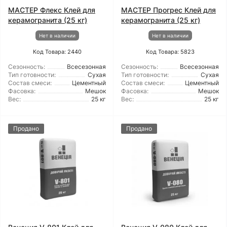
МАСТЕР Флекс Клей для
МАСТЕР Прогрес Клей для
керамогранита (25 кг)
керамогранита (25 кг)
Нет в наличии
Нет в наличии
Код Товара: 2440
Код Товара: 5823
Сезонность:
Всесезонная
Сезонность:
Всесезонная
Тип готовности:
Сухая
Тип готовности:
Сухая
Состав смеси:
Цементный
Состав смеси:
Цементный
Фасовка:
Мешок
Фасовка:
Мешок
Вес:
25 кг
Вес:
25 кг
Продано
Продано