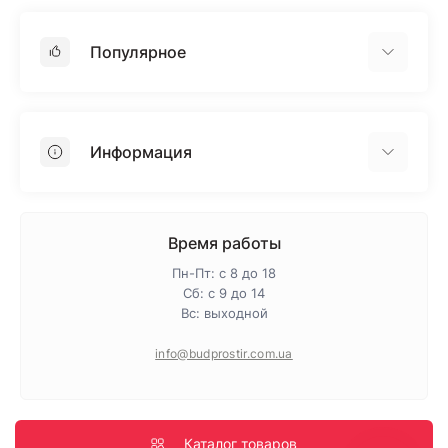
Популярное
Гипсокартон
OSB
Информация
Пенопласт
Пенополистирол
Доставка
Минеральная вата
Оплата
Время работы
Клей для плитки
Контакты
Пн-Пт: с 8 до 18
Гарантия и возврат
Сб: с 9 до 14
Вс: выходной
Про магазин
Политика конфиденциальности
info@budprostir.com.ua
Блог
Карта сайта
Производители
Каталог товаров