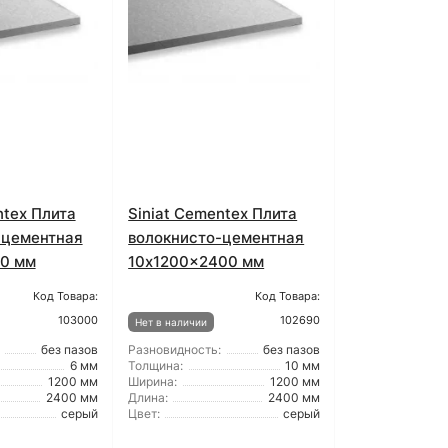
ntex Плита
Siniat Cementex Плита
-цементная
волокнисто-цементная
0 мм
10x1200x2400 мм
Код Товара:
Код Товара:
103000
102690
Нет в наличии
без пазов
Разновидность:
без пазов
6 мм
Толщина:
10 мм
1200 мм
Ширина:
1200 мм
2400 мм
Длина:
2400 мм
серый
Цвет:
серый