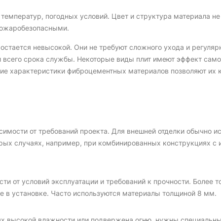
температур, погодных условий. Цвет и структура материала не
пожаробезопасными.
остается невысокой. Они не требуют сложного ухода и регуляр
 всего срока службы. Некоторые виды плит имеют эффект само
ие характеристики фиброцементных материалов позволяют их к
симости от требований проекта. Для внешней отделки обычно ис
рых случаях, например, при комбинированных конструкциях с
ти от условий эксплуатации и требований к прочности. Более т
е в установке. Часто используются материалы толщиной 8 мм.
виях высокой влажности или подвержена огню, нужны специальн