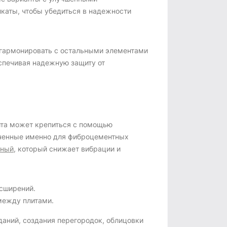
икаты, чтобы убедиться в надежности
т гармонировать с остальными элементами
спечивая надежную защиту от
лита может крепиться с помощью
аченные именно для фиброцементных
нный
, который снижает вибрации и
асширений.
между плитами.
даний, создания перегородок, облицовки