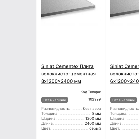
Siniat Cementex Плита
Siniat Ceme
волокнисто-цементная
волокнисто
8x1200x2400 мм
6x1200x240
Код Товара:
102999
Нет в наличии
Нет в наличии
Разновидность:
без пазов
Разновидность:
Толщина:
8 мм
Толщина:
Ширина:
1200 мм
Ширина:
Длина:
2400 мм
Длина:
Цвет:
серый
Цвет: