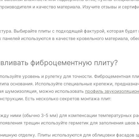
производителя и качество материала. Изучите отзывы и сертиф
ктура. Выбирайте плиты с подходящей фактурой, которая буде
 панелей используются в качестве кровельного материала, обе
навливать фиброцементную плиту?
спользуйте уровень и рулетку для точности. Фиброцементная п
т типа основания. Используйте специальные крепежи, предназн
ная шумоизоляция, можно использовать
профиль звукоизоляцио
нструкции. Есть несколько секретов монтажа плит:
ежду ними (обычно 3-5 мм) для компенсации температурных р
 появления трещин используйте герметик для заполнения швов 
нишную отделку. Плиты используются для облицовки фасадов з