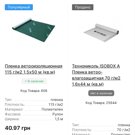
Популярный
Продано
Пленка ветроизоляционная
Технониколь ISOBOX А
115 г/м2 1,5x50 м (кв.м)
Пленка ветро-
влагозащитная 70 г/м2
В наличии
1,6x44 м (кв.м)
Код Товара: 606
Нет в наличии
Тип:
пленка
Код Товара: 25644
Плотность:
115 г/м2
Материал:
Полиэтилен
Фасовка:
Рулон
Ширина:
1,5 м
Тип:
пленка
40.97 грн
Плотность:
70 г/м2
Материал:
Полиэстер