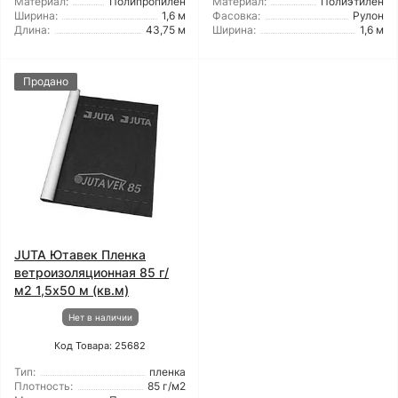
Материал:
Полипропилен
Материал:
Полиэтилен
Ширина:
1,6 м
Фасовка:
Рулон
Длина:
43,75 м
Ширина:
1,6 м
Продано
JUTA Ютавек Пленка
ветроизоляционная 85 г/
м2 1,5x50 м (кв.м)
Нет в наличии
Код Товара: 25682
Тип:
пленка
Плотность:
85 г/м2