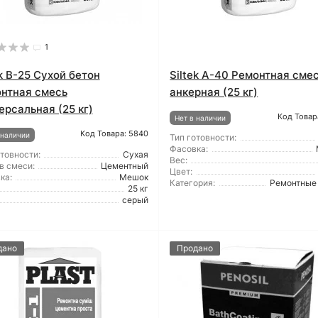
1
ek B-25 Сухой бетон
Siltek A-40 Ремонтная сме
нтная смесь
анкерная (25 кг)
ерсальная (25 кг)
Код Товар
Нет в наличии
Код Товара: 5840
 наличии
Тип готовности:
Фасовка:
отовности:
Сухая
Вес:
в смеси:
Цементный
Цвет:
ка:
Мешок
Категория:
Ремонтные
25 кг
серый
дано
Продано