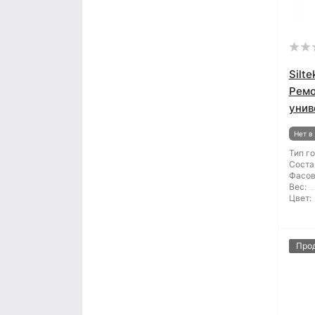
Silt
Ремо
унив
Нет в
Тип г
Соста
Фасов
Вес:
Цвет:
Про