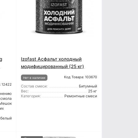
g
Izofast Асфальт холодный
я
модифицированный (25 кг)
Код Товара: 103670
Нет в наличии
: 12422
Состав смеси:
Битумный
Вес:
25 кг
енению
Категория:
Ремонтные смеси
 смола
Мешок
их
белый