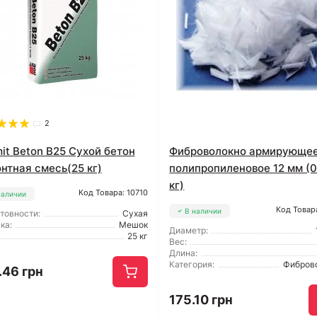
2
it Beton B25 Сухой бетон
Фиброволокно армирующе
нтная смесь(25 кг)
полипропиленовое 12 мм (0
кг)
Код Товара: 10710
наличии
Код Товар
В наличии
отовности:
Сухая
ка:
Мешок
Диаметр:
25 кг
Вес:
Длина:
Категория:
Фибров
.46 грн
175.10 грн