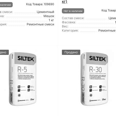
кг)
Код Товара: 109690
 наличии
Код Товар
Нет в наличии
в смеси:
Цементный
ка:
Мешок
Состав смеси:
Цем
1 кг
Фасовка:
ория:
Ремонтные смеси
Вес:
Категория:
Ремонтные
дано
Продано