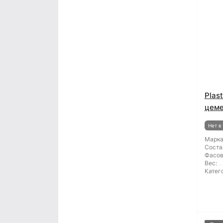
Plas
цеме
Нет в
Марка
Соста
Фасов
Вес:
Катег