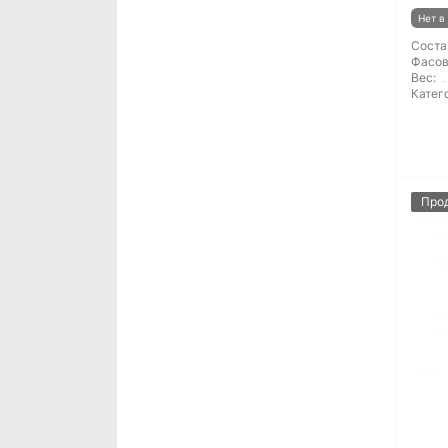
Нет в
Соста
Фасов
Вес:
Катег
Про