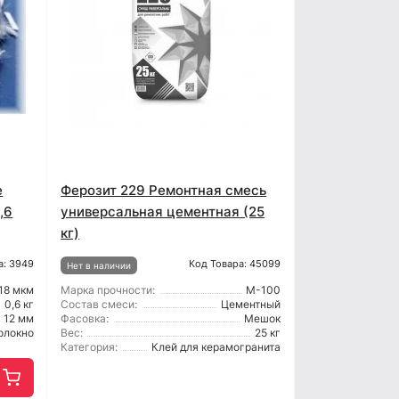
е
Ферозит 229 Ремонтная смесь
,6
универсальная цементная (25
кг)
а: 3949
Код Товара: 45099
Нет в наличии
18 мкм
Марка прочности:
М-100
0,6 кг
Состав смеси:
Цементный
12 мм
Фасовка:
Мешок
олокно
Вес:
25 кг
Категория:
Клей для керамогранита