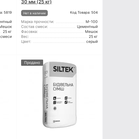
30 мм (25 кг)
а: 5819
Код Товара: 504
Нет в наличии
ентный
Марка прочности:
М-100
Мешок
Состав смеси:
Цементный
25 кг
Фасовка:
Мешок
 смеси
Вес:
25 кг
Цвет:
серый
Продано