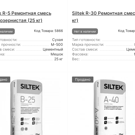
ek R-5 Ремонтная смесь
Siltek R-30 Ремонтная смес
озернистая (25 кг)
кг)
Код Товара: 5866
Код Товар
 наличии
Нет в наличии
отовности:
Сухая
Тип готовности:
 прочности:
М-500
Марка прочности:
в смеси:
Цементный
Состав смеси:
Цем
ка:
Мешок
Фасовка:
25 кг
Вес:
дано
Продано