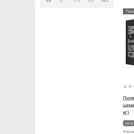
0,6
6,7
12,8
18,9
25,0
Про
Поли
цеме
кг)
Нет в
Марка