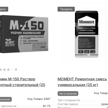
дано
Продано
2
мин М-150 Раствор
МОМЕНТ Ремонтная смесь
нтный строительный (25
универсальная (25 кг)
Код Товар
Нет в наличии
Код Товара: 6487
 наличии
Тип готовности:
Состав смеси:
Цем
 прочности:
М-75
Фасовка: