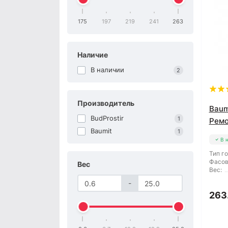
175
197
219
241
263
Наличие
В наличии
2
Производитель
Baum
BudProstir
1
Ремо
Baumit
1
В 
Тип г
Фасов
Вес
Вес:
-
263