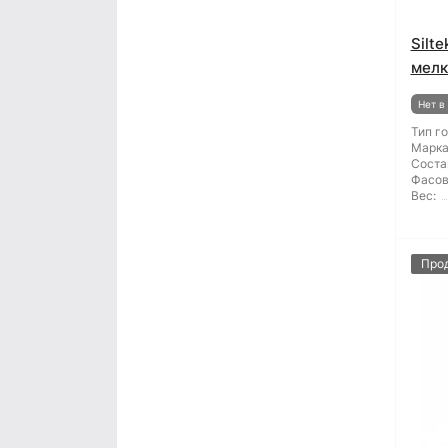
Silt
мелк
Нет в
Тип г
Марка
Соста
Фасов
Вес:
Про