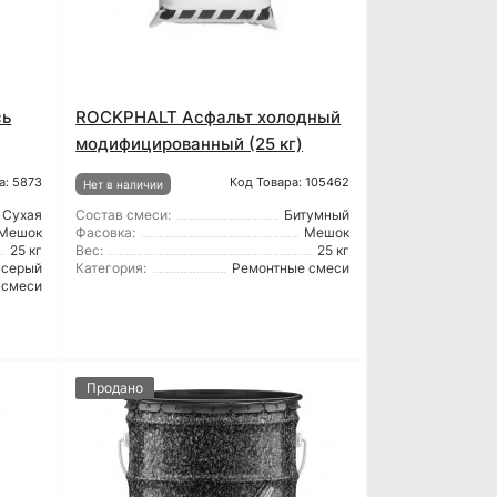
сь
ROCKPHALT Асфальт холодный
модифицированный (25 кг)
а: 5873
Код Товара: 105462
Нет в наличии
Сухая
Состав смеси:
Битумный
Мешок
Фасовка:
Мешок
25 кг
Вес:
25 кг
серый
Категория:
Ремонтные смеси
 смеси
Продано