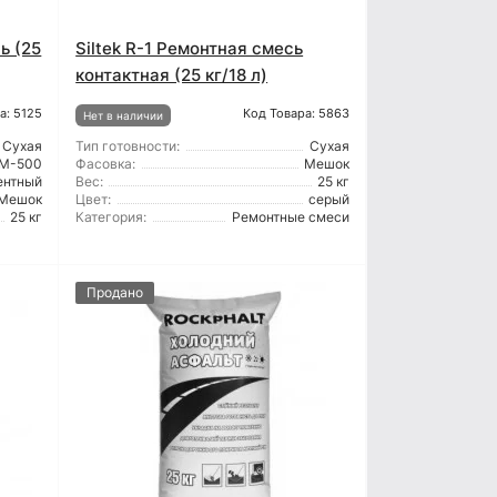
ь (25
Siltek R-1 Ремонтная смесь
контактная (25 кг/18 л)
а: 5125
Код Товара: 5863
Нет в наличии
Сухая
Тип готовности:
Сухая
М-500
Фасовка:
Мешок
ентный
Вес:
25 кг
Мешок
Цвет:
серый
25 кг
Категория:
Ремонтные смеси
Продано