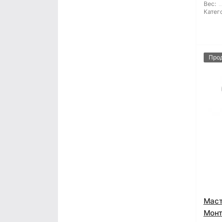
Вес:
Катег
Про
Маст
Монт