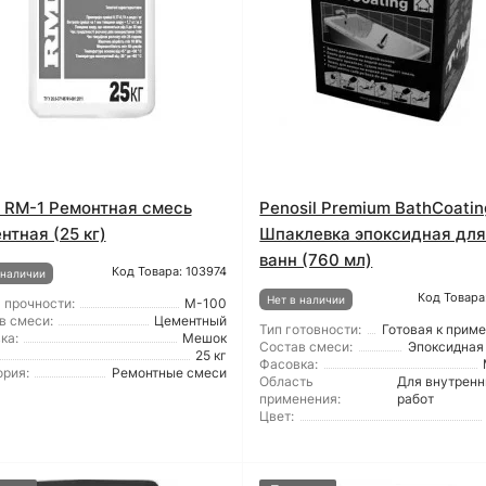
t RM-1 Ремонтная смесь
Penosil Premium BathCoatin
нтная (25 кг)
Шпаклевка эпоксидная дл
ванн (760 мл)
Код Товара: 103974
 наличии
Код Товара
Нет в наличии
 прочности:
М-100
в смеси:
Цементный
Тип готовности:
Готовая к прим
ка:
Мешок
Состав смеси:
Эпоксидная
25 кг
Фасовка:
ория:
Ремонтные смеси
Область
Для внутренн
применения:
работ
Цвет: