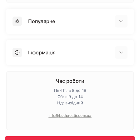
Популярне
Гіпсокартон
OSB
Інформація
Пінопласт
Пінополістирол
Доставка
Мінеральна вата
Оплата
Час роботи
Клей для плитки
Контакти
Пн-Пт: з 8 до 18
Гарантія та повернення
Сб: з 9 до 14
Нд: вихідний
Про магазин
Політика конфіденційності
info@budprostir.com.ua
Блог
Карта сайту
Виробники