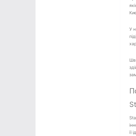
які
Киє
У н
під
хар
Шви
зд
зам
П
S
Sta
інн
її 