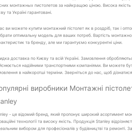
сних монтажных пистолетов за найкращою ціною. Висока якість 
ву та Україні гарантовані.
ас ви можете купити монтажний пістолет як в роздріб, так і опт
ібрати оптимальну модель для ваших потреб. Вартість монтажног
актеристик та бренду, але ми гарантуємо конкурентні ціни.
дка доставка по Києву та всій Україні. Замовлення обробляют
ійснюється надійними транспортними компаніями. Ви можете бут
овлення в найкоротші терміни. Зверніться до нас, щоб дізнатися
опулярні виробники Монтажні пістолет
tanley
nley - це відомий бренд, який пропонує широкий асортимент мон
оваційні технології та високу якість. Продукція Stanley відрізня
ідеальним вибором для професіоналів у будівництві та ремонті. 