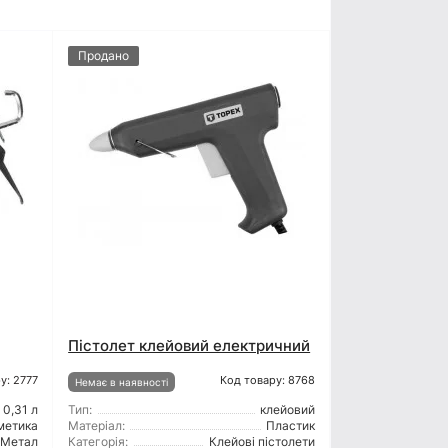
Продано
Пістолет клейовий електричний
у: 2777
Код товару: 8768
Немає в наявності
0,31 л
Тип:
клейовий
метика
Матеріал:
Пластик
Метал
Категорія:
Клейові пістолети