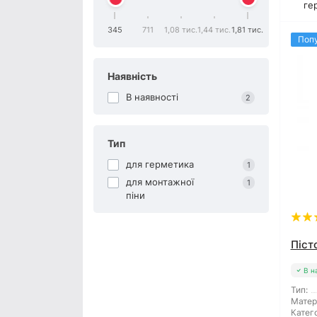
ге
345
711
1,08 тис.
1,44 тис.
1,81 тис.
Поп
Наявність
В наявності
2
Тип
для герметика
1
для монтажної
1
піни
Піст
В н
Тип:
Матер
Катего