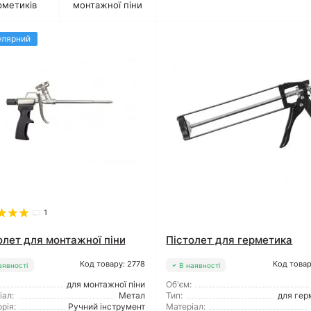
рметиків
монтажної піни
улярний
1
олет для монтажної піни
Пістолет для герметика
Код товару: 2778
Код товар
аявності
В наявності
для монтажної піни
Об'єм:
іал:
Метал
Тип:
для гер
рія:
Ручний інструмент
Матеріал: