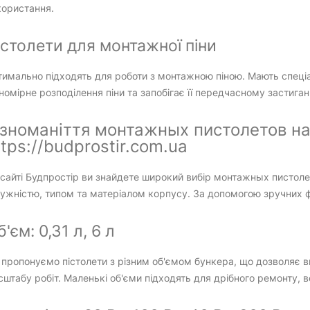
користання.
істолети для монтажної піни
тимально підходять для роботи з монтажною піною. Мають спеці
номірне розподілення піни та запобігає її передчасному застига
ізноманіття монтажных пистолетов на
ttps://budprostir.com.ua
сайті Будпростір ви знайдете широкий вибір монтажных пистолет
ужністю, типом та матеріалом корпусу. За допомогою зручних фі
'єм: 0,31 л, 6 л
пропонуємо пістолети з різним об'ємом бункера, що дозволяє в
штабу робіт. Маленькі об'єми підходять для дрібного ремонту, в