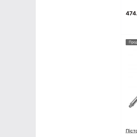
474
Про
Піст