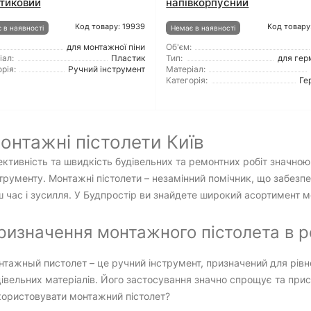
тиковий
напівкорпусний
Код товару: 19939
Код товару
 в наявності
Немає в наявності
для монтажної піни
Об'єм:
іал:
Пластик
Тип:
для гер
рія:
Ручний інструмент
Матеріал:
Категорія:
Ге
онтажні пістолети Київ
ктивність та швидкість будівельних та ремонтних робіт значною
трументу. Монтажні пістолети – незамінний помічник, що забез
 час і зусилля. У Будпростір ви знайдете широкий асортимент 
ризначення монтажного пістолета в ре
тажный пистолет – це ручний інструмент, призначений для рівн
івельних матеріалів. Його застосування значно спрощує та пр
користовувати монтажний пістолет?