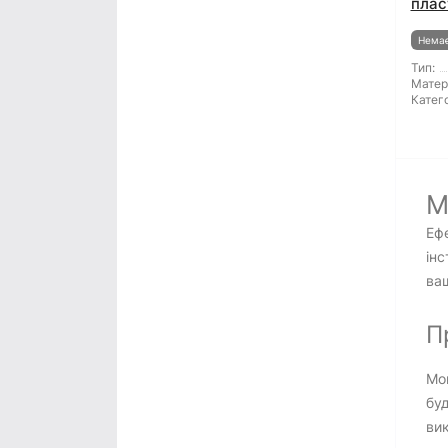
плас
Немає
Тип:
Матер
Катего
М
Ефе
інс
ваш
П
Мон
буд
ви