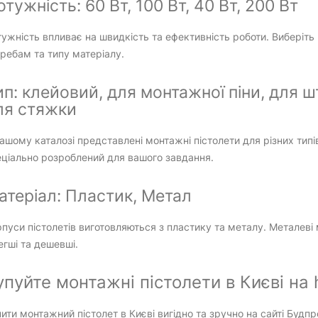
тужність: 60 Вт, 100 Вт, 40 Вт, 200 Вт
ужність впливає на швидкість та ефективність роботи. Виберіть
ребам та типу матеріалу.
ип: клейовий, для монтажної піни, для ш
ля стяжки
ашому каталозі представлені монтажні пістолети для різних типів
еціально розроблений для вашого завдання.
атеріал: Пластик, Метал
пуси пістолетів виготовляються з пластику та металу. Металеві м
егші та дешевші.
упуйте монтажні пістолети в Києві на h
ити монтажний пістолет в Києві вигідно та зручно на сайті Буд