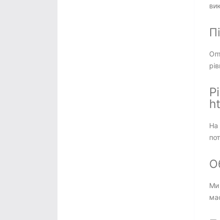
ви
П
Оп
рів
Р
h
На 
пот
Об
Ми 
мас