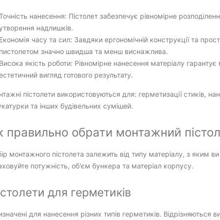
Точність нанесення: Пістолет забезпечує рівномірне розподіленн
утворення надлишків.
Економія часу та сил: Завдяки ергономічній конструкції та про
пистолетом значно швидша та менш виснажлива.
Висока якість роботи: Рівномірне нанесення матеріалу гарантує 
естетичний вигляд готового результату.
тажні пістолети використовуються для: герметизації стиків, нан
катурки та інших будівельних сумішей.
к правильно обрати монтажний пістол
ір монтажного пістолета залежить від типу матеріалу, з яким ви
ховуйте потужність, об'єм бункера та матеріал корпусу.
істолети для герметиків
значені для нанесення різних типів герметиків. Відрізняються 