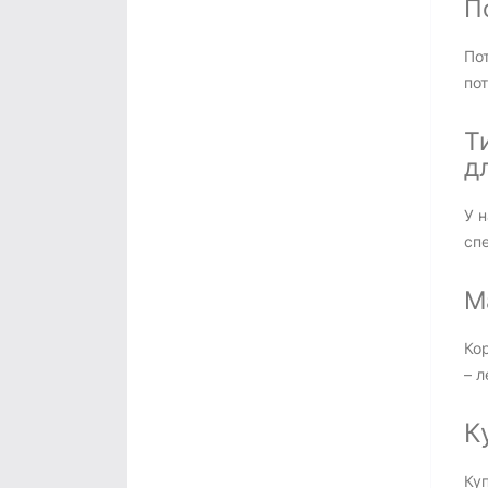
По
Пот
пот
Т
д
У н
сп
М
Кор
– л
К
Куп