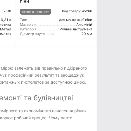
піни
: 52610
Код товару: 45266
Немає в наявності
0,31 л
Тип:
для монтажної піни
метика
Матеріал:
Алюміній
Метал
Категорія:
Ручний інструмент
рметик
Діаметр внутрішній:
20 мм
 мірою залежать від правильно підібраного
печує професійний результат та заощаджує
монтажных пистолетов за доступною ціною.
монті та будівництві
омірного та економічного нанесення різних
искорює робочий процес. Чому варто