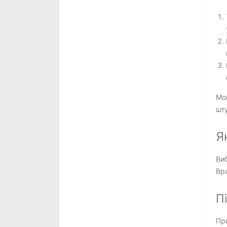
Мон
шту
Я
Виб
Вра
П
При