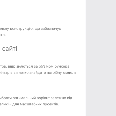
альну конструкцію, що забезпечує
нню.
 сайті
ов, відрізняються за об'ємом бункера,
льтрів ви легко знайдете потрібну модель.
ибрати оптимальний варіант залежно від
еликі – для масштабних проектів.