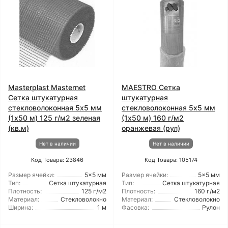
Masterplast Masternet
MAESTRO Сетка
Сетка штукатурная
штукатурная
стекловолоконная 5x5 мм
стекловолоконная 5x5 мм
(1x50 м) 125 г/м2 зеленая
(1x50 м) 160 г/м2
(кв.м)
оранжевая (рул)
Нет в наличии
Нет в наличии
Код Товара: 23846
Код Товара: 105174
Размер ячейки:
5x5 мм
Размер ячейки:
5x5 мм
Тип:
Сетка штукатурная
Тип:
Сетка штукатурная
Плотность:
125 г/м2
Плотность:
160 г/м2
Материал:
Стекловолокно
Материал:
Стекловолокно
Ширина:
1 м
Фасовка:
Рулон