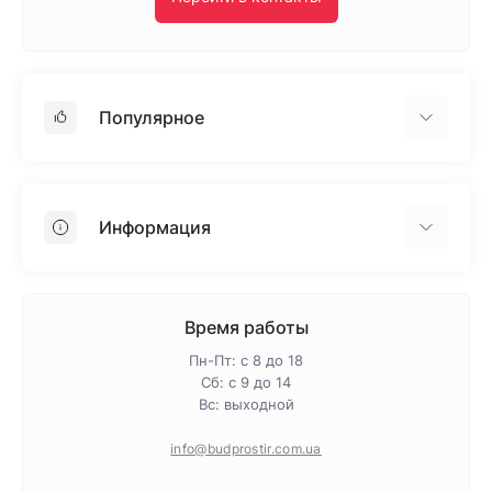
Популярное
Гипсокартон
OSB
Информация
Пенопласт
Пенополистирол
Доставка
Минеральная вата
Оплата
Время работы
Клей для плитки
Контакты
Пн-Пт: с 8 до 18
Гарантия и возврат
Сб: с 9 до 14
Вс: выходной
Про магазин
Политика конфиденциальности
info@budprostir.com.ua
Блог