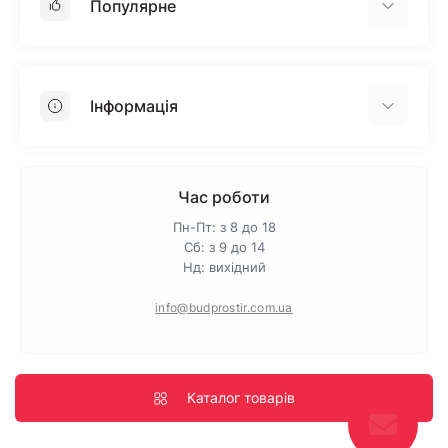
Популярне
Гіпсокартон
OSB
Інформація
Пінопласт
Пінополістирол
Доставка
Мінеральна вата
Оплата
Час роботи
Клей для плитки
Контакти
Пн-Пт: з 8 до 18
Гарантія та повернення
Сб: з 9 до 14
Нд: вихідний
Про магазин
Політика конфіденційності
info@budprostir.com.ua
Блог
Карта сайту
Виробники
Каталог товарів