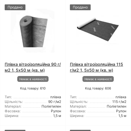
Продано
Продано
Плівка вітроізоляційна 90 г/
Плівка вітроізоляційна 115
м2 1, 5x50 м (кв. м)
г/м2 1, 5x50 м (кв. м)
Немає в наявності
Немає в наявності
Код товару: 610
Код товару: 606
Тип:
плівка
Тип:
плівка
Щільність:
90 г/м2
Щільність:
115 г/м2
Матеріал:
Поліетилен
Матеріал:
Поліетилен
Фасовка:
Рулон
Фасовка:
Рулон
Ширина:
1,5 м
Ширина:
1,5 м