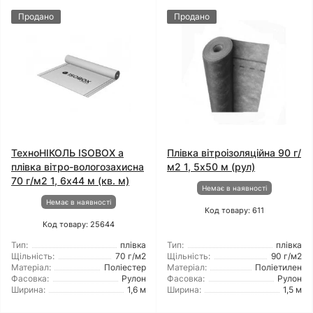
Продано
Продано
ТехноНІКОЛЬ ISOBOX а
Плівка вітроізоляційна 90 г/
плівка вітро-вологозахисна
м2 1, 5x50 м (рул)
70 г/м2 1, 6x44 м (кв. м)
Немає в наявності
Немає в наявності
Код товару: 611
Код товару: 25644
Тип:
плівка
Тип:
плівка
Щільність:
70 г/м2
Щільність:
90 г/м2
Матеріал:
Поліестер
Матеріал:
Поліетилен
Фасовка:
Рулон
Фасовка:
Рулон
Ширина:
1,6 м
Ширина:
1,5 м