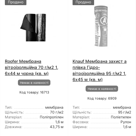
Продано
Продано
Roofer Мембрана
Knauf Мембрана захист а
вітроізоляційна 70 г/м2 1,
плівка Гідро-
6x44 м чорна (кв. м)
вітроізоляційна 95 г/м2 1,
6x45 м (кв. м)
Немає в наявності
Немає в наявності
Код товару: 16713
Код товару: 6909
Тип:
мембрана
Тип:
мембрана
Щільність:
70 г/м2
Щільність:
95 г/м2
Матеріал:
Поліпропілен
Матеріал:
Поліетилен
Ширина:
1,6 м
Фасовка:
Рулон
Довжина:
43,75 м
Ширина:
1,6 м