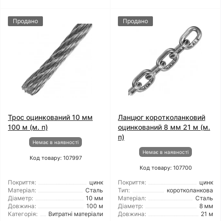
Продано
Продано
Трос оцинкований 10 мм
Ланцюг коротколанковий
100 м (м. п)
оцинкований 8 мм 21 м (м.
п)
Немає в наявності
Немає в наявності
Код товару: 107997
Код товару: 107700
Покриття:
цинк
Покриття:
цинк
Матеріал:
Сталь
Тип:
коротколанкова
Діаметр:
10 мм
Матеріал:
Сталь
Довжина:
100 м
Діаметр:
8 мм
Категорія:
Витратні матеріали
Довжина:
21 м