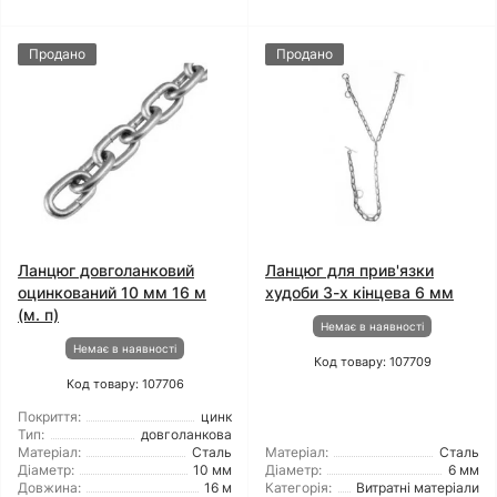
Продано
Продано
Ланцюг довголанковий
Ланцюг для прив'язки
оцинкований 10 мм 16 м
худоби 3-х кінцева 6 мм
(м. п)
Немає в наявності
Немає в наявності
Код товару: 107709
Код товару: 107706
Покриття:
цинк
Тип:
довголанкова
Матеріал:
Сталь
Матеріал:
Сталь
Діаметр:
10 мм
Діаметр:
6 мм
Довжина:
16 м
Категорія:
Витратні матеріали