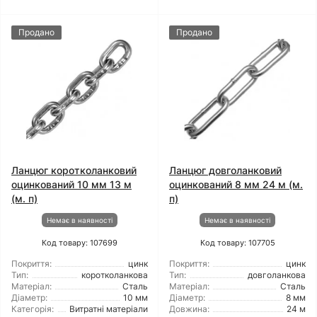
Продано
Продано
Ланцюг коротколанковий
Ланцюг довголанковий
оцинкований 10 мм 13 м
оцинкований 8 мм 24 м (м.
(м. п)
п)
Немає в наявності
Немає в наявності
Код товару: 107699
Код товару: 107705
Покриття:
цинк
Покриття:
цинк
Тип:
коротколанкова
Тип:
довголанкова
Матеріал:
Сталь
Матеріал:
Сталь
Діаметр:
10 мм
Діаметр:
8 мм
Категорія:
Витратні матеріали
Довжина:
24 м