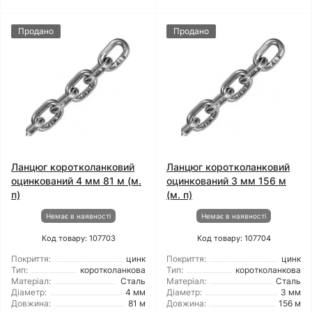
Продано
Продано
Ланцюг коротколанковий
Ланцюг коротколанковий
оцинкований 4 мм 81 м (м.
оцинкований 3 мм 156 м
п)
(м. п)
Немає в наявності
Немає в наявності
Код товару: 107703
Код товару: 107704
Покриття:
цинк
Покриття:
цинк
Тип:
коротколанкова
Тип:
коротколанкова
Матеріал:
Сталь
Матеріал:
Сталь
Діаметр:
4 мм
Діаметр:
3 мм
Довжина:
81 м
Довжина:
156 м