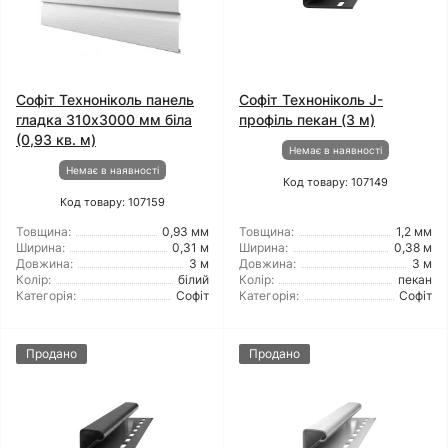
Софіт Техноніколь панель
Софіт Техноніколь J-
гладка 310х3000 мм біла
профіль пекан (3 м)
(0,93 кв. м)
Немає в наявності
Немає в наявності
Код товару: 107149
Код товару: 107159
Товщина:
0,93 мм
Товщина:
1,2 мм
Ширина:
0,31 м
Ширина:
0,38 м
Довжина:
3 м
Довжина:
3 м
Колір:
білий
Колір:
пекан
Категорія:
Софіт
Категорія:
Софіт
Продано
Продано