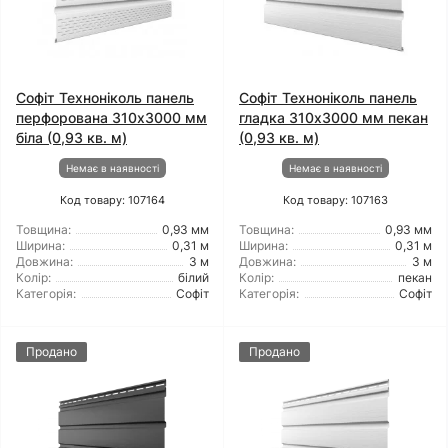
Софіт Техноніколь панель
Софіт Техноніколь панель
перфорована 310х3000 мм
гладка 310х3000 мм пекан
біла (0,93 кв. м)
(0,93 кв. м)
Немає в наявності
Немає в наявності
Код товару: 107164
Код товару: 107163
Товщина:
0,93 мм
Товщина:
0,93 мм
Ширина:
0,31 м
Ширина:
0,31 м
Довжина:
3 м
Довжина:
3 м
Колір:
білий
Колір:
пекан
Категорія:
Софіт
Категорія:
Софіт
Продано
Продано