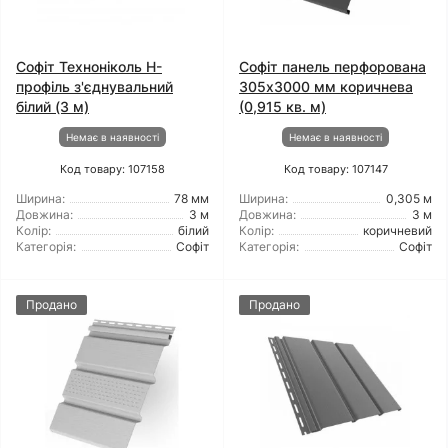
Софіт Техноніколь H-
Софіт панель перфорована
профіль з'єднувальний
305х3000 мм коричнева
білий (3 м)
(0,915 кв. м)
Немає в наявності
Немає в наявності
Код товару: 107158
Код товару: 107147
Ширина:
78 мм
Ширина:
0,305 м
Довжина:
3 м
Довжина:
3 м
Колір:
білий
Колір:
коричневий
Категорія:
Софіт
Категорія:
Софіт
Продано
Продано