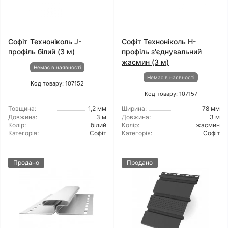
Софіт Техноніколь J-
Софіт Техноніколь H-
профіль білий (3 м)
профіль з'єднувальний
жасмин (3 м)
Немає в наявності
Немає в наявності
Код товару: 107152
Код товару: 107157
Товщина:
1,2 мм
Ширина:
78 мм
Довжина:
3 м
Довжина:
3 м
Колір:
білий
Колір:
жасмин
Категорія:
Софіт
Категорія:
Софіт
Продано
Продано