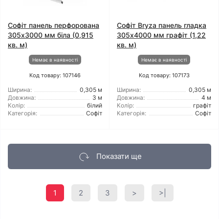
Софіт панель перфорована
Софіт Bryza панель гладка
305х3000 мм біла (0,915
305х4000 мм графіт (1,22
кв. м)
кв. м)
Немає в наявності
Немає в наявності
Код товару: 107146
Код товару: 107173
Ширина:
0,305 м
Ширина:
0,305 м
Довжина:
3 м
Довжина:
4 м
Колір:
білий
Колір:
графіт
Категорія:
Софіт
Категорія:
Софіт
Показати ще
1
2
3
>
>|