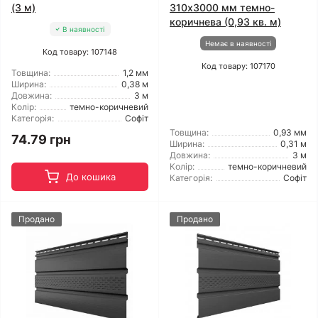
(3 м)
310х3000 мм темно-
коричнева (0,93 кв. м)
В наявності
Немає в наявності
Код товару: 107148
Код товару: 107170
Товщина:
1,2 мм
Ширина:
0,38 м
Довжина:
3 м
Колір:
темно-коричневий
Категорія:
Софіт
Товщина:
0,93 мм
74.79 грн
Ширина:
0,31 м
Довжина:
3 м
Колір:
темно-коричневий
До кошика
Категорія:
Софіт
Продано
Продано