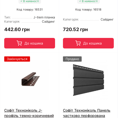
В наявності
В наявності
Код товару: 16531
Код товару: 16518
Тип:
J-trem планка
Категорія:
Сайдинг
Категорія:
Сайдинг
442.60 грн
720.52 грн
До кошика
До кошика
Закінчується
Продано
Софіт Техноніколь J-
Софіт Техноніколь Панель
профіль темно-коричневий
частково перфорована