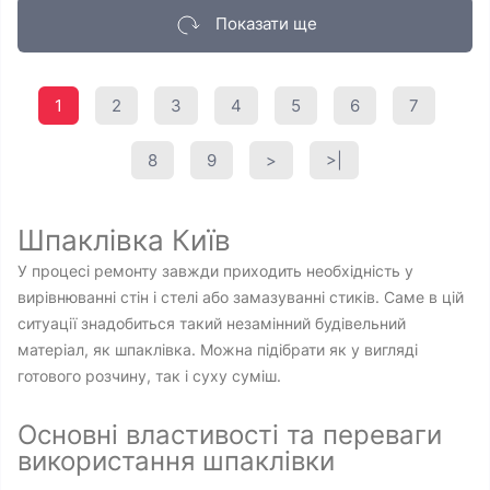
Показати ще
1
2
3
4
5
6
7
8
9
>
>|
Шпаклівка Київ
У процесі ремонту завжди приходить необхідність у
вирівнюванні стін і стелі або замазуванні стиків. Саме в цій
ситуації знадобиться такий незамінний будівельний
матеріал, як шпаклівка. Можна підібрати як у вигляді
готового розчину, так і суху суміш.
Основні властивості та переваги
використання шпаклівки