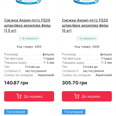
Снєжка Акрил-путс FS20
Снєжка Акрил-путс FS20
шпаклівка акрилова фініш
шпаклівка акрилова фініш
(1,5 кг)
(5 кг)
В наявності
В наявності
Код товару: 3405
Код товару: 3408
Різновид:
фінішна
Різновид:
фінішна
Тип фактури:
Гладка
Тип фактури:
Гладка
Товщина шару:
1-3 мм
Товщина шару:
1-3 мм
Тип
Готова до
Тип
Готова до
готовності:
застосування
готовності:
застосування
Суміші за складом:
Акриловий
Суміші за складом:
Акриловий
140.87 грн
305.70 грн
До кошика
До кошика
Популярний
Популярний