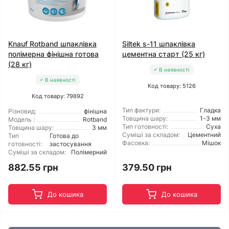
Knauf Rotband шпаклівка
Siltek s-11 шпаклівка
полімерна фінішна готова
цементна старт (25 кг)
(28 кг)
В наявності
В наявності
Код товару: 5126
Код товару: 79892
Тип фактури:
Гладка
Різновид:
фінішна
Товщина шару:
1-3 мм
Модель :
Rotband
Тип готовності:
Суха
Товщина шару:
3 мм
Суміші за складом:
Цементний
Тип
Готова до
Фасовка:
Мішок
готовності:
застосування
Суміші за складом:
Полімерний
882.55 грн
379.50 грн
До кошика
До кошика