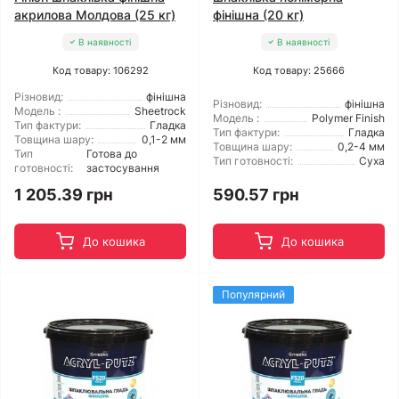
акрилова Молдова (25 кг)
фінішна (20 кг)
В наявності
В наявності
Код товару: 106292
Код товару: 25666
Різновид:
фінішна
Різновид:
фінішна
Модель :
Sheetrock
Модель :
Polymer Finish
Тип фактури:
Гладка
Тип фактури:
Гладка
Товщина шару:
0,1-2 мм
Товщина шару:
0,2-4 мм
Тип
Готова до
Тип готовності:
Суха
готовності:
застосування
1 205.39 грн
590.57 грн
До кошика
До кошика
Популярний