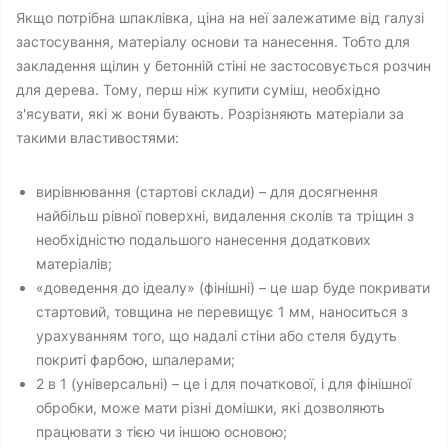
Якщо потрібна шпаклівка, ціна на неї залежатиме від галузі
застосування, матеріалу основи та нанесення. Тобто для
закладення щілин у бетонній стіні не застосовується розчин
для дерева. Тому, перш ніж купити суміш, необхідно
з'ясувати, які ж вони бувають. Розрізняють матеріали за
такими властивостями:
вирівнювання (стартові склади) – для досягнення
найбільш рівної поверхні, видалення сколів та тріщин з
необхідністю подальшого нанесення додаткових
матеріалів;
«доведення до ідеалу» (фінішні) – це шар буде покривати
стартовий, товщина не перевищує 1 мм, наноситься з
урахуванням того, що надалі стіни або стеля будуть
покриті фарбою, шпалерами;
2 в 1 (універсальні) – це і для початкової, і для фінішної
обробки, може мати різні домішки, які дозволяють
працювати з тією чи іншою основою;