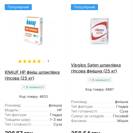
Популярний
Популярний
1
Vipgips Saten шпаклівка
гіпсова фінішна (25 кг)
KNAUF HP фініш шпаклівка
гіпсова (25 кг)
В наявності
В наявності
Код товару: 6887
Код товару: 4833
Різновид:
фінішна
Різновид:
фінішна
Тип фактури:
Гладка
Модель :
HP
Тип готовності:
Суха
Тип фактури:
Гладка
Суміші за складом:
Гіпсовий
Товщина шару:
1-3 мм
Фасовка:
Мішок
Тип готовності:
Суха