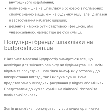
внутрішнього оздоблення;
полімерна – ціна на шпаклівку з основою з полімерних
сполук значно вища, ніж на будь-яку іншу, але і діапазон
її застосування набагато ширший;
цементна - може бути стартовою і фінішною, або
універсальною, найчастіше це сухі суміші.
Популярні бренди шпаклівки на
budprostir.com.ua
В інтернет-магазині Будпростір знайдеться все, що
необхідно для якісного ремонту чи будівництва. Це і всім
відома та популярна шпаклівка Кнауф як у готовому до
використання вигляді, так і як суха суміш. Вона
представлена ​​у випадках фасування у відрах або мішках.
Представлені до купівлі суміші на вінілової, гіпсової та
полімерної основах.
Semin шпаклівка пропонується у всіх вищеперелічених