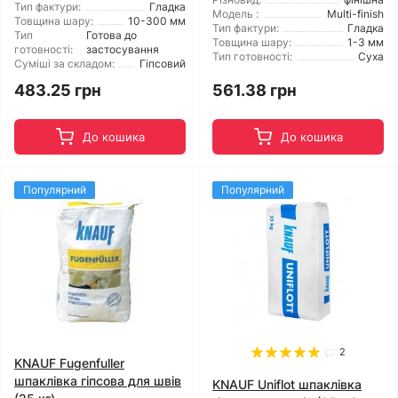
Тип фактури:
Гладка
Модель :
Multi-finish
Товщина шару:
10-300 мм
Тип фактури:
Гладка
Тип
Готова до
Товщина шару:
1-3 мм
готовності:
застосування
Тип готовності:
Суха
Суміші за складом:
Гіпсовий
483.25 грн
561.38 грн
До кошика
До кошика
Популярний
Популярний
2
KNAUF Fugenfuller
шпаклівка гіпсова для швів
KNAUF Uniflot шпаклівка