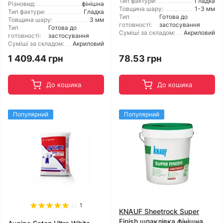
Тип фактури:
Гладка
Різновид:
фінішна
Товщина шару:
1-3 мм
Тип фактури:
Гладка
Тип
Готова до
Товщина шару:
3 мм
готовності:
застосування
Тип
Готова до
Суміші за складом:
Акриловий
готовності:
застосування
Суміші за складом:
Акриловий
1 409.44 грн
78.53 грн
До кошика
До кошика
Популярний
Популярний
1
KNAUF Sheetrock Super
Finish шпаклівка фінішна