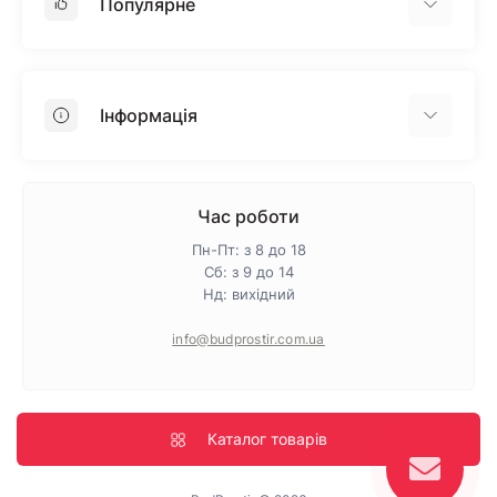
Популярне
Гіпсокартон
OSB
Інформація
Пінопласт
Пінополістирол
Доставка
Мінеральна вата
Оплата
Час роботи
Клей для плитки
Контакти
Пн-Пт: з 8 до 18
Гарантія та повернення
Сб: з 9 до 14
Нд: вихідний
Про магазин
Політика конфіденційності
info@budprostir.com.ua
Блог
Карта сайту
Виробники
Каталог товарів