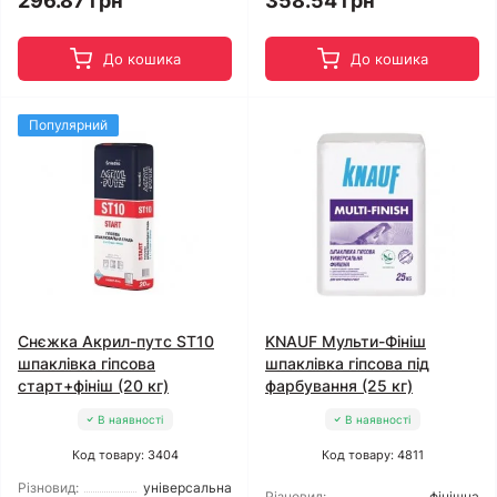
296.87 грн
358.54 грн
До кошика
До кошика
Популярний
Снєжка Акрил-путс ST10
KNAUF Мульти-Фініш
шпаклівка гіпсова
шпаклівка гіпсова під
старт+фініш (20 кг)
фарбування (25 кг)
В наявності
В наявності
Код товару: 3404
Код товару: 4811
Різновид:
універсальна
Різновид:
фінішна