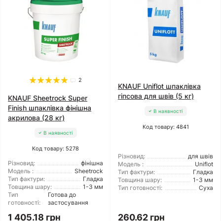
2
KNAUF Uniflot шпаклівка
гіпсова для швів (5 кг)
KNAUF Sheetrock Super
Finish шпаклівка фінішна
В наявності
акрилова (28 кг)
Код товару: 4841
В наявності
Код товару: 5278
Різновид:
для швів
Різновид:
фінішна
Модель :
Uniflot
Модель :
Sheetrock
Тип фактури:
Гладка
Тип фактури:
Гладка
Товщина шару:
1-3 мм
Товщина шару:
1-3 мм
Тип готовності:
Суха
Тип
Готова до
готовності:
застосування
1 405.18 грн
260.62 грн