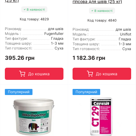
(25 кг)
гіпсова для швів (25 кг)
В наявності
В наявності
Код товару: 4829
Код товару: 4840
Різновид:
для швів
Різновид:
для швів
Модель :
Fugenfuller
Модель :
Uniflot
Тип фактури:
Гладка
Тип фактури:
Гладка
Товщина шару:
1-3 мм
Товщина шару:
1-3 мм
Тип готовності:
Суха
Тип готовності:
Суха
395.26 грн
1 182.36 грн
До кошика
До кошика
Популярний
Популярний