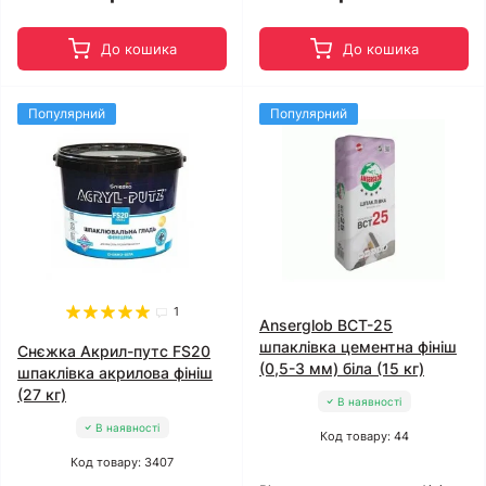
До кошика
До кошика
Популярний
Популярний
1
Anserglob BCT-25
шпаклівка цементна фініш
Снєжка Акрил-путс FS20
(0,5-3 мм) біла (15 кг)
шпаклівка акрилова фініш
(27 кг)
В наявності
В наявності
Код товару: 44
Код товару: 3407