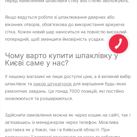
перед нанесенням шпаклівки стіну або стелю зволожують.
Якщо ведуться роботи зі шпаклювання дверних або
віконних отворів, обов'язкова до використання армуюча
сітка. Кожен новий шар наноситься на повністю висохлий
попередній, щоб зменшити ймовірність усадки.
Чому варто купити шпаклівку у
Києві саме у нас?
У нашому магазині не лише доступні ціни, а й великий вибір
шпаклівок та
декор штукатурок
для вирішення будь-яких
ремонтних завдань. Це понад 7000 позицій, які постійно
оновлюються та розширюються.
Здійснити замовлення можна як через кошик на сайті, так і
зв'язавшись із менеджером через телефон. Можлива
доставка як у Києві, так і в Київській області. При
розрахунку її вартості враховується маса та габарити