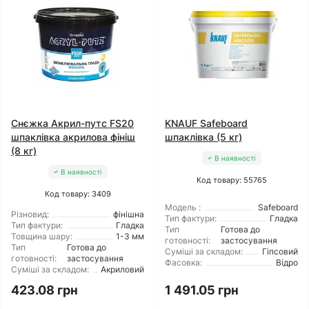
Снєжка Акрил-путс FS20
KNAUF Safeboard
шпаклівка акрилова фініш
шпаклівка (5 кг)
(8 кг)
В наявності
В наявності
Код товару: 55765
Код товару: 3409
Модель :
Safeboard
Різновид:
фінішна
Тип фактури:
Гладка
Тип фактури:
Гладка
Тип
Готова до
Товщина шару:
1-3 мм
готовності:
застосування
Тип
Готова до
Суміші за складом:
Гіпсовий
готовності:
застосування
Фасовка:
Відро
Суміші за складом:
Акриловий
423.08 грн
1 491.05 грн