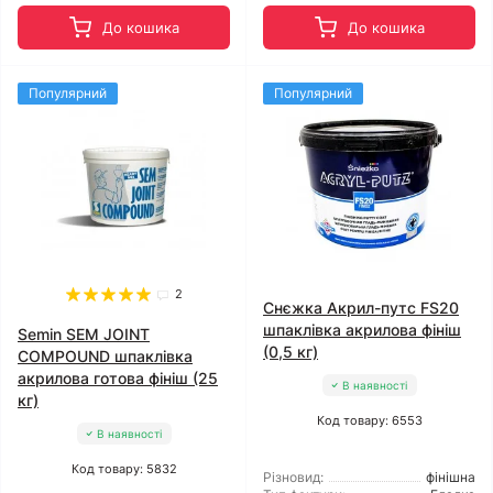
До кошика
До кошика
Популярний
Популярний
2
Снєжка Акрил-путс FS20
шпаклівка акрилова фініш
Semin SEM JOINT
(0,5 кг)
COMPOUND шпаклівка
акрилова готова фініш (25
В наявності
кг)
Код товару: 6553
В наявності
Код товару: 5832
Різновид:
фінішна