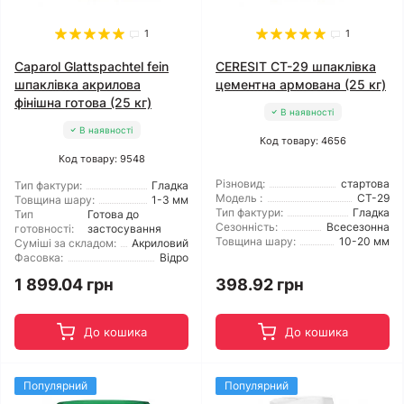
1
1
Caparol Glattspachtel fein
CERESIT CT-29 шпаклівка
шпаклівка акрилова
цементна армована (25 кг)
фінішна готова (25 кг)
В наявності
В наявності
Код товару: 4656
Код товару: 9548
Різновид:
стартова
Тип фактури:
Гладка
Модель :
CT-29
Товщина шару:
1-3 мм
Тип фактури:
Гладка
Тип
Готова до
Сезонність:
Всесезонна
готовності:
застосування
Товщина шару:
10-20 мм
Суміші за складом:
Акриловий
Фасовка:
Відро
1 899.04 грн
398.92 грн
До кошика
До кошика
Популярний
Популярний