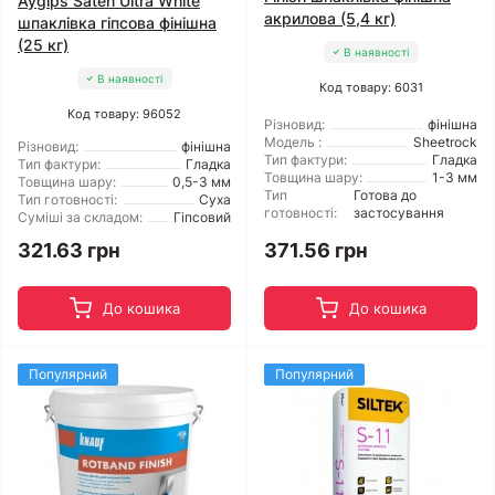
Aygips Saten Ultra White
акрилова (5,4 кг)
шпаклівка гіпсова фінішна
(25 кг)
В наявності
В наявності
Код товару: 6031
Код товару: 96052
Різновид:
фінішна
Модель :
Sheetrock
Різновид:
фінішна
Тип фактури:
Гладка
Тип фактури:
Гладка
Товщина шару:
1-3 мм
Товщина шару:
0,5-3 мм
Тип
Готова до
Тип готовності:
Суха
готовності:
застосування
Суміші за складом:
Гіпсовий
321.63 грн
371.56 грн
До кошика
До кошика
Популярний
Популярний