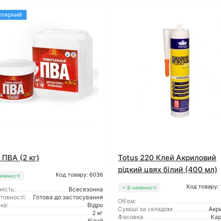
улярний
 ПВА (2 кг)
Totus 220 Клей Акриловий
рідкий цвях білий (400 мл)
Код товару: 6036
аявності
Код товару:
В наявності
ність:
Всесезонна
товності:
Готова до застосування
Об'єм:
ка:
Відро
Суміші за складом:
Акр
2 кг
Фасовка:
Ка
білий