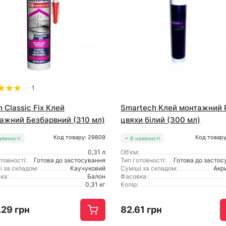
1
 Classic Fix Клей
Smartech Клей монтажний Р
ажний Безбарвний (310 мл)
цвяхи білий (300 мл)
Код товару: 29809
Код товару
аявності
В наявності
0,31 л
Об'єм:
товності:
Готова до застосування
Тип готовності:
Готова до застос
і за складом:
Каучуковий
Суміші за складом:
Акр
ка:
Балон
Фасовка:
0,31 кг
Колір:
.29 грн
82.61 грн