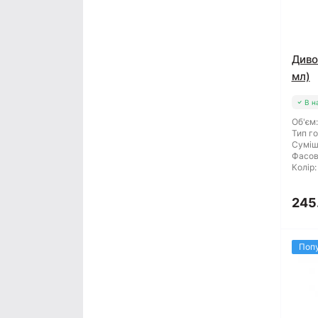
Диво
мл)
В н
Об'єм:
Тип го
Суміш
Фасов
Колір:
245.
Поп