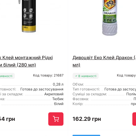
ek Клей монтажний Рідкі
Дивоцвіт Еко Клей Дракон 
и білий (280 мл)
мл)
Код товару: 21687
Код товару
аявності
В наявності
0,28 л
Об'єм:
товності:
Готова до застосування
Тип готовності:
Готова до застос
і за складом:
Акриловий
Суміші за складом:
Полі
ка:
Тюбик
Фасовка:
П
білий
Колір:
пр
54 грн
162.29 грн