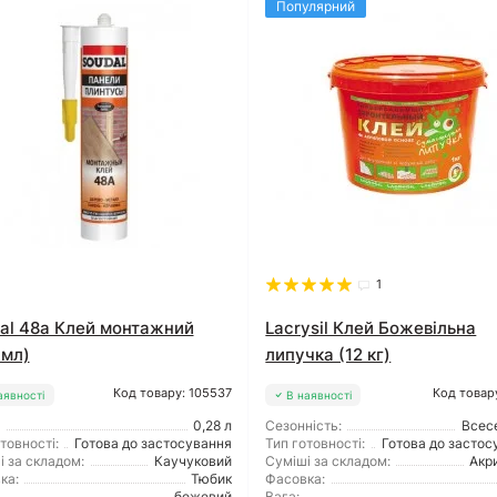
Популярний
1
al 48a Клей монтажний
Lacrysil Клей Божевільна
 мл)
липучка (12 кг)
Код товару: 105537
Код товар
аявності
В наявності
0,28 л
Сезонність:
Всес
товності:
Готова до застосування
Тип готовності:
Готова до застос
і за складом:
Каучуковий
Суміші за складом:
Акр
ка:
Тюбик
Фасовка:
бежевий
Вага: