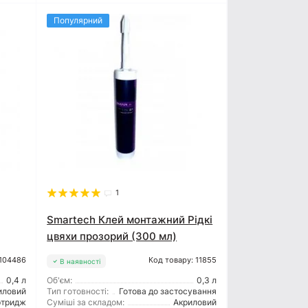
Популярний
1
Smartech Клей монтажний Рідкі
цвяхи прозорий (300 мл)
 104486
Код товару: 11855
В наявності
0,4 л
Об'єм:
0,3 л
иловий
Тип готовності:
Готова до застосування
ртридж
Суміші за складом:
Акриловий