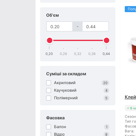
Поп
Об'єм
-
0,20
0,26
0,32
0,38
0,44
Суміші за складом
Акриловий
20
Каучуковий
4
Клей
Полімерний
5
В н
Сезон
Фасовка
Тип го
Фасов
Балон
1
Вага:
Відро
8
Колір: