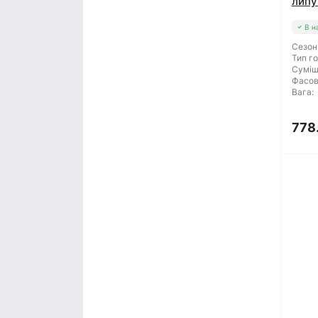
липу
В н
Сезон
Тип го
Суміш
Фасов
Вага:
778