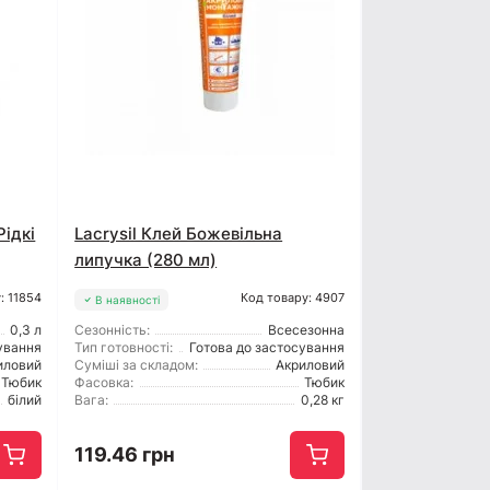
ідкі
Lacrysil Клей Божевільна
липучка (280 мл)
: 11854
Код товару: 4907
В наявності
0,3 л
Сезонність:
Всесезонна
ування
Тип готовності:
Готова до застосування
иловий
Суміші за складом:
Акриловий
Тюбик
Фасовка:
Тюбик
білий
Вага:
0,28 кг
119.46 грн