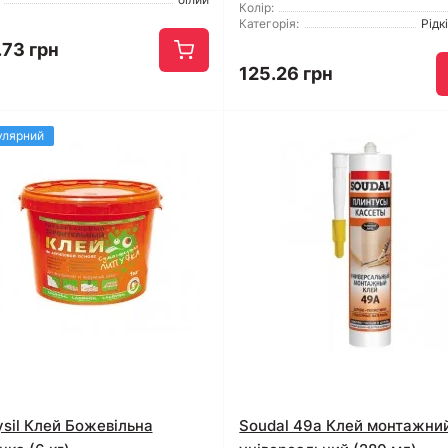
Колір:
Категорія:
Рідк
.73 грн
125.26 грн
улярний
ysil Клей Божевільна
Soudal 49a Клей монтажни