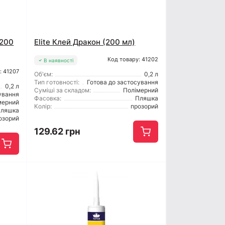
(200
Elite Клей Дракон (200 мл)
Код товару: 41202
В наявності
: 41207
Об'єм:
0,2 л
Тип готовності:
Готова до застосування
0,2 л
Суміші за складом:
Полімерний
ування
Фасовка:
Пляшка
мерний
Колір:
прозорий
ляшка
озорий
129.62 грн