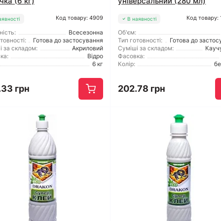
чка (6 кг)
універсальний (280 мл)
Код товару: 4909
Код товару:
аявності
В наявності
ність:
Всесезонна
Об'єм:
товності:
Готова до застосування
Тип готовності:
Готова до застос
і за складом:
Акриловий
Суміші за складом:
Кауч
ка:
Відро
Фасовка:
6 кг
Колір:
б
.33 грн
202.78 грн