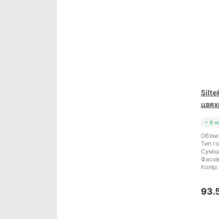
Silt
цвях
В н
Об'єм:
Тип го
Суміш
Фасов
Колір:
93.