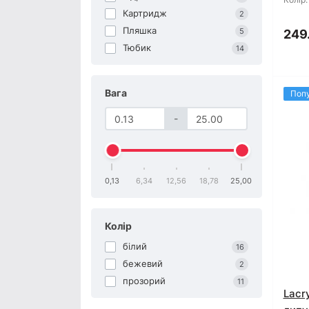
Картридж
2
Пляшка
5
249
Тюбик
14
Вага
Поп
-
0,13
6,34
12,56
18,78
25,00
Колір
білий
16
бежевий
2
прозорий
11
Lacr