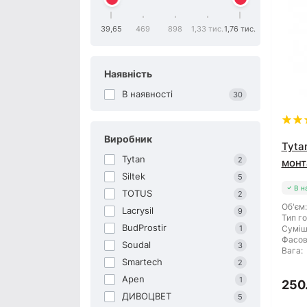
39,65
469
898
1,33 тис.
1,76 тис.
Наявність
В наявності
30
Виробник
Tytan
Tytan
2
монт
Siltek
5
В н
TOTUS
2
Об'єм:
Lacrysil
9
Тип го
BudProstir
1
Суміш
Фасов
Soudal
3
Вага:
Smartech
2
Apen
1
250
ДИВОЦВЕТ
5