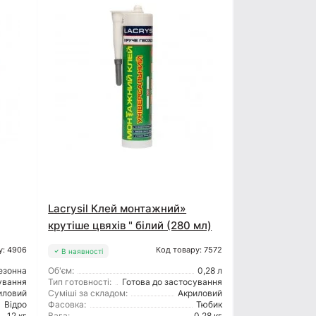
Lacrysil Клей монтажний»
крутіше цвяхів " білий (280 мл)
у: 4906
Код товару: 7572
В наявності
езонна
Об'єм:
0,28 л
ування
Тип готовності:
Готова до застосування
иловий
Суміші за складом:
Акриловий
Відро
Фасовка:
Тюбик
12 кг
Вага:
0,28 кг