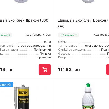
цвіт Еко Клей Дракон (800
Дивоцвіт Еко Клей Дракон 
мл)
Код товару: 41208
Код товару
аявності
В наявності
0,8 л
Об'єм:
товності:
Готова до застосування
Тип готовності:
Готова до застос
і за складом:
Полімерний
Суміші за складом:
Полі
ка:
Пляшка
Фасовка:
П
прозорий
Колір:
пр
19 грн
111.93 грн
улярний