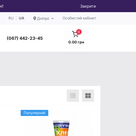
н!
Закрити
RU
UA
Особистий кабінет
Дніпро
0
(067) 442-23-45
0.00 грн
Популярний