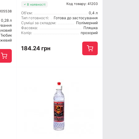
Код товару: 41203
В наявності
 105538
Об'єм:
0,4 л
Тип готовності:
Готова до застосування
0,28 л
Суміші за складом:
Полімерний
ування
Фасовка:
Пляшка
уковий
Колір:
прозорий
Тюбик
ежевий
184.24 грн