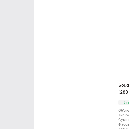
Soud
(280
В н
Об'єм:
Тип го
Суміш
Фасов
Колір: