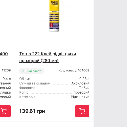
(400
Totus 222 Клей рідкі цвяхи
прозорий (280 мл)
: 41209
Код товару: 104068
В наявності
0,4 л
Об'єм:
0,28 л
ування
Суміші за складом:
Акриловий
мерний
Фасовка:
Тюбик
ляшка
Колір:
прозорий
озорий
Категорія:
Рідкі цвяхи
139.61 грн