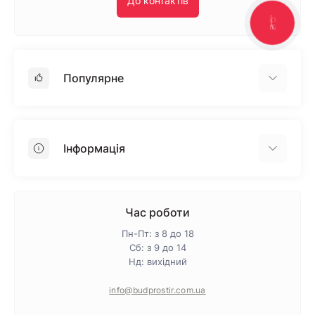
До контактів
КНОПКА
ЗВ'ЯЗКУ
Популярне
Гіпсокартон
OSB
Інформація
Пінопласт
Пінополістирол
Доставка
Мінеральна вата
Оплата
Час роботи
Клей для плитки
Контакти
Пн-Пт: з 8 до 18
Гарантія та повернення
Сб: з 9 до 14
Нд: вихідний
Про магазин
Політика конфіденційності
info@budprostir.com.ua
Блог